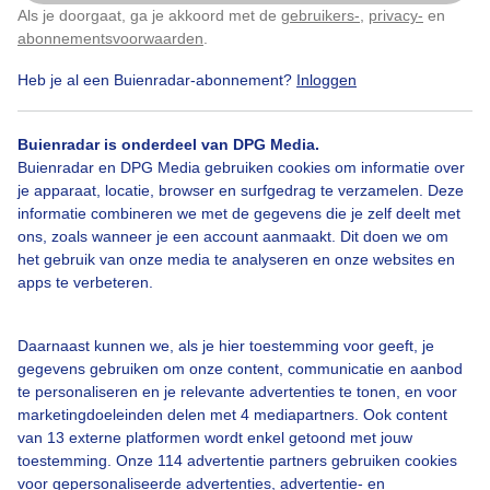
Als je doorgaat, ga je akkoord met de
gebruikers-
,
privacy-
en
Klik
hier
om dit aan te passen
abonnementsvoorwaarden
.
Heb je al een Buienradar-abonnement?
Inloggen
Door: Willem van Nunen
Gemaakt: 10-07-2025, 20x bekeken
Buienradar is onderdeel van DPG Media.
Buienradar en DPG Media gebruiken cookies om informatie over
je apparaat, locatie, browser en surfgedrag te verzamelen. Deze
informatie combineren we met de gegevens die je zelf deelt met
Bekijk slideshow
ons, zoals wanneer je een account aanmaakt. Dit doen we om
het gebruik van onze media te analyseren en onze websites en
apps te verbeteren.
Daarnaast kunnen we, als je hier toestemming voor geeft, je
gegevens gebruiken om onze content, communicatie en aanbod
Een moment geduld aub...
te personaliseren en je relevante advertenties te tonen, en voor
marketingdoeleinden delen met 4 mediapartners. Ook content
van 13 externe platformen wordt enkel getoond met jouw
toestemming. Onze 114 advertentie partners gebruiken cookies
voor gepersonaliseerde advertenties, advertentie- en