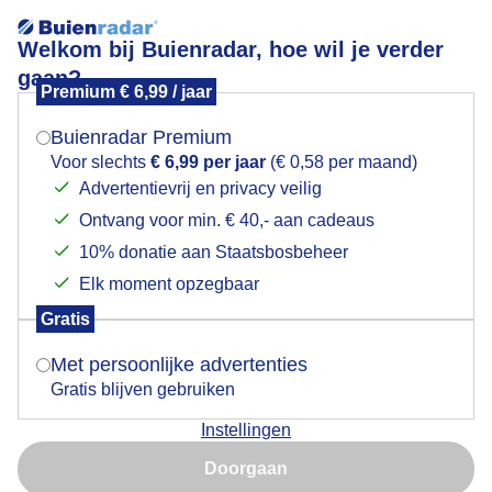
Welkom bij Buienradar, hoe wil je verder
gaan?
Premium € 6,99 / jaar
Mogen we je locatie gebruiken voor het
Lees meer.
weer?
Buienradar Premium
Zon en stapelwolken in Aarle-Rixtel.
Voor slechts
€ 6,99 per jaar
(€ 0,58 per maand)
Advertentievrij en privacy veilig
Ontvang voor min. € 40,- aan cadeaus
Indien je hier nog geen akkoord op hebt gegeven,
verschijnt er zo een pop-up uit je browser waarin
10% donatie aan Staatsbosbeheer
deze toestemming gevraagd wordt.
Elk moment opzegbaar
Gratis
Is goed, toon de popup
Met persoonlijke advertenties
Gratis blijven gebruiken
Instellingen
Nu niet, misschien later
Doorgaan
Gebruik je Safari en wil je niet elke dag deze pop-up zien?