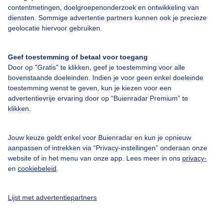
contentmetingen, doelgroepenonderzoek en ontwikkeling van
diensten. Sommige advertentie partners kunnen ook je precieze
Over Buienradar
geolocatie hiervoor gebruiken.
Bedrijfsgegevens
Geef toestemming of betaal voor toegang
Door op "Gratis" te klikken, geef je toestemming voor alle
Veelgestelde vragen
bovenstaande doeleinden. Indien je voor geen enkel doeleinde
Contact
toestemming wenst te geven, kun je kiezen voor een
advertentievrije ervaring door op “Buienradar Premium” te
Toegankelijkheid
klikken.
Gebruikersvoorwaarden
Jouw keuze geldt enkel voor Buienradar en kun je opnieuw
Adverteren
aanpassen of intrekken via “Privacy-instellingen” onderaan onze
Buienradar Team
website of in het menu van onze app. Lees meer in ons
privacy-
en
cookiebeleid
.
Privacy beleid
Cookie beleid
Lijst met advertentiepartners
Privacy instellingen