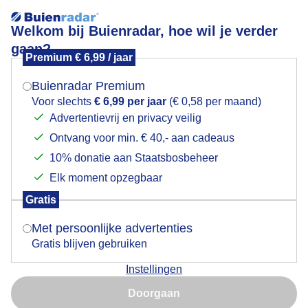
Welkom bij Buienradar, hoe wil je verder
gaan?
Premium € 6,99 / jaar
Mogen we je locatie gebruiken voor het
Bolletjes.
weer?
Buienradar Premium
Voor slechts
€ 6,99 per jaar
(€ 0,58 per maand)
Advertentievrij en privacy veilig
Ontvang voor min. € 40,- aan cadeaus
Indien je hier nog geen akkoord op hebt gegeven,
verschijnt er zo een pop-up uit je browser waarin
10% donatie aan Staatsbosbeheer
deze toestemming gevraagd wordt.
Elk moment opzegbaar
Gratis
Is goed, toon de popup
Met persoonlijke advertenties
Gratis blijven gebruiken
Eet u ook Bolletje eierbeschuit bij u ontbijt ?
Instellingen
Nu niet, misschien later
Door: Martin Herms
Gemaakt: 10-07-2025, 79x bekeken
Doorgaan
Gebruik je Safari en wil je niet elke dag deze pop-up zien?