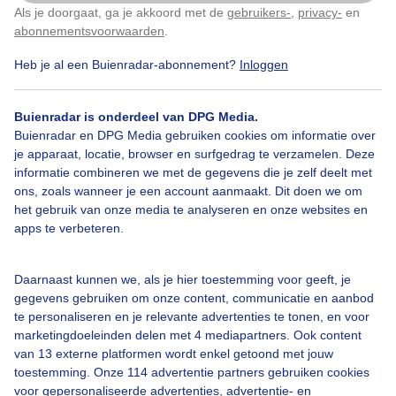
Als je doorgaat, ga je akkoord met de
gebruikers-
,
privacy-
en
Klik
hier
om dit aan te passen
abonnementsvoorwaarden
.
Heb je al een Buienradar-abonnement?
Inloggen
Zomer
Zon
Dieren
Buienradar is onderdeel van DPG Media.
Buienradar en DPG Media gebruiken cookies om informatie over
Bekijk slideshow
je apparaat, locatie, browser en surfgedrag te verzamelen. Deze
informatie combineren we met de gegevens die je zelf deelt met
ons, zoals wanneer je een account aanmaakt. Dit doen we om
het gebruik van onze media te analyseren en onze websites en
apps te verbeteren.
Een moment geduld aub...
Daarnaast kunnen we, als je hier toestemming voor geeft, je
gegevens gebruiken om onze content, communicatie en aanbod
te personaliseren en je relevante advertenties te tonen, en voor
marketingdoeleinden delen met 4 mediapartners. Ook content
van 13 externe platformen wordt enkel getoond met jouw
toestemming. Onze 114 advertentie partners gebruiken cookies
voor gepersonaliseerde advertenties, advertentie- en
Over Buienradar