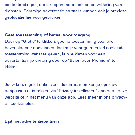
contentmetingen, doelgroepenonderzoek en ontwikkeling van
diensten. Sommige advertentie partners kunnen ook je precieze
Bedrijfsgegevens
geolocatie hiervoor gebruiken.
Veelgestelde vragen
Geef toestemming of betaal voor toegang
Contact
Door op "Gratis" te klikken, geef je toestemming voor alle
Toegankelijkheid
bovenstaande doeleinden. Indien je voor geen enkel doeleinde
toestemming wenst te geven, kun je kiezen voor een
Gebruikersvoorwaarden
advertentievrije ervaring door op “Buienradar Premium” te
klikken.
Adverteren
Buienradar Team
Jouw keuze geldt enkel voor Buienradar en kun je opnieuw
Privacy beleid
aanpassen of intrekken via “Privacy-instellingen” onderaan onze
website of in het menu van onze app. Lees meer in ons
privacy-
Cookie beleid
en
cookiebeleid
.
Privacy instellingen
Gratis weerdata
Lijst met advertentiepartners
@BuienradarNL