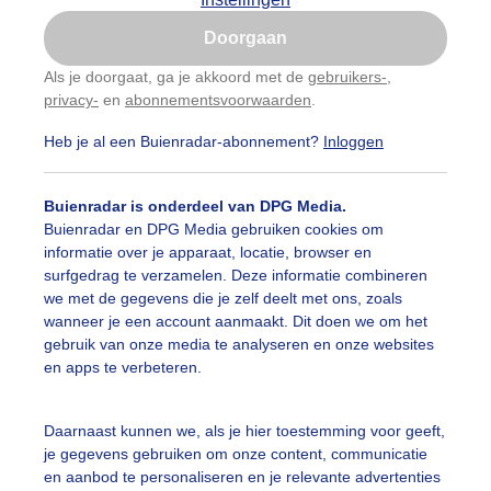
Is goed, toon de popup
Doorgaan
Nu niet, misschien later
Als je doorgaat, ga je akkoord met de
gebruikers-
,
privacy-
en
abonnementsvoorwaarden
.
Gebruik je Safari en wil je niet elke dag deze pop-up
zien?
Heb je al een Buienradar-abonnement?
Inloggen
Klik
hier
om dit aan te passen
Buienradar is onderdeel van DPG Media.
Buienradar en DPG Media gebruiken cookies om
informatie over je apparaat, locatie, browser en
surfgedrag te verzamelen. Deze informatie combineren
we met de gegevens die je zelf deelt met ons, zoals
wanneer je een account aanmaakt. Dit doen we om het
gebruik van onze media te analyseren en onze websites
en apps te verbeteren.
k zonnig
Daarnaast kunnen we, als je hier toestemming voor geeft,
je gegevens gebruiken om onze content, communicatie
r: Francien Tax
Gemaakt: 10-07-2025, 36x bekeken
en aanbod te personaliseren en je relevante advertenties