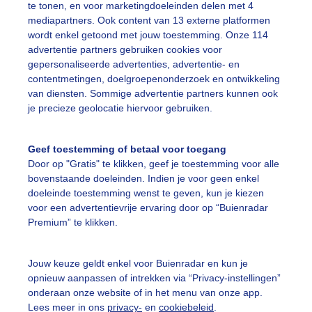
te tonen, en voor marketingdoeleinden delen met 4
mediapartners. Ook content van 13 externe platformen
omer
Zon
Wolken
wordt enkel getoond met jouw toestemming. Onze 114
advertentie partners gebruiken cookies voor
gepersonaliseerde advertenties, advertentie- en
ekijk slideshow
contentmetingen, doelgroepenonderzoek en ontwikkeling
van diensten. Sommige advertentie partners kunnen ook
je precieze geolocatie hiervoor gebruiken.
Geef toestemming of betaal voor toegang
Door op "Gratis" te klikken, geef je toestemming voor alle
Een moment geduld
bovenstaande doeleinden. Indien je voor geen enkel
doeleinde toestemming wenst te geven, kun je kiezen
voor een advertentievrije ervaring door op “Buienradar
Premium” te klikken.
uienradar
Mijn weer
Jouw keuze geldt enkel voor Buienradar en kun je
fsgegevens
De Bilt
opnieuw aanpassen of intrekken via “Privacy-instellingen”
stelde vragen
onderaan onze website of in het menu van onze app.
Lees meer in ons
privacy-
en
cookiebeleid
.
t