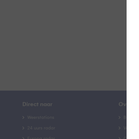
Z
B
Direct naar
Over B
Weerstations
Bedrij
24 uurs radar
Veelge
Europa radar
Contac