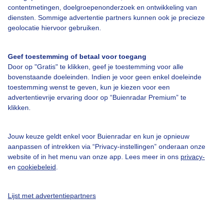
contentmetingen, doelgroepenonderzoek en ontwikkeling van
diensten. Sommige advertentie partners kunnen ook je precieze
Over Buienradar
geolocatie hiervoor gebruiken.
Bedrijfsgegevens
Geef toestemming of betaal voor toegang
Door op "Gratis" te klikken, geef je toestemming voor alle
Veelgestelde vragen
bovenstaande doeleinden. Indien je voor geen enkel doeleinde
toestemming wenst te geven, kun je kiezen voor een
Contact
advertentievrije ervaring door op “Buienradar Premium” te
Toegankelijkheid
klikken.
Gebruikersvoorwaarden
Jouw keuze geldt enkel voor Buienradar en kun je opnieuw
Adverteren
aanpassen of intrekken via “Privacy-instellingen” onderaan onze
Buienradar Team
website of in het menu van onze app. Lees meer in ons
privacy-
en
cookiebeleid
.
Privacy beleid
Cookie beleid
Lijst met advertentiepartners
Privacy instellingen