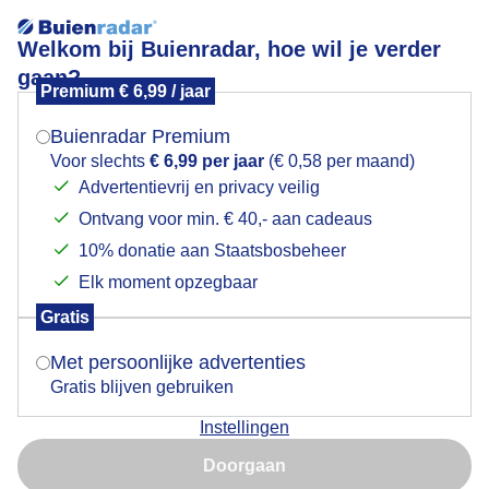
Welkom bij Buienradar, hoe wil je verder
gaan?
Premium € 6,99 / jaar
Mogen we je locatie gebruiken voor het
Opgetuigde catamarans, maar geen wind
weer?
Buienradar Premium
Voor slechts
€ 6,99 per jaar
(€ 0,58 per maand)
Advertentievrij en privacy veilig
Ontvang voor min. € 40,- aan cadeaus
Indien je hier nog geen akkoord op hebt gegeven,
verschijnt er zo een pop-up uit je browser waarin
10% donatie aan Staatsbosbeheer
deze toestemming gevraagd wordt.
Elk moment opzegbaar
Gratis
Is goed, toon de popup
Met persoonlijke advertenties
Gratis blijven gebruiken
Een vloot van meer dan 100 Formule 18 (F18)
Instellingen
catamarans ligt opgetuigd op het strand van
Nu niet, misschien later
Noordwijk. De eerste zeilwedstrijd van vandaag is
Doorgaan
uitgesteld omdat er te weinig wind is.
Gebruik je Safari en wil je niet elke dag deze pop-up zien?