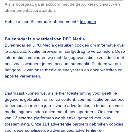
Als je doorgaat, ga je akkoord met de
gebruikers-
,
privacy-
en
Klik
hier
om dit aan te passen
abonnementsvoorwaarden
.
Door: Zwitserw
Gemaakt: 09-07-2025, 121x bekeken
Heb je al een Buienradar-abonnement?
Inloggen
Buienradar is onderdeel van DPG Media.
Zeilen
Zomer
Wind
Buienradar en DPG Media gebruiken cookies om informatie over
je apparaat, locatie, browser en surfgedrag te verzamelen. Deze
informatie combineren we met de gegevens die je zelf deelt met
ons, zoals wanneer je een account aanmaakt. Dit doen we om
Bekijk slideshow
het gebruik van onze media te analyseren en onze websites en
apps te verbeteren.
Daarnaast kunnen we, als je hier toestemming voor geeft, je
gegevens gebruiken om onze content, communicatie en aanbod
Een moment geduld aub...
te personaliseren en je relevante advertenties te tonen, en voor
marketingdoeleinden delen met 4 mediapartners. Ook content
van 13 externe platformen wordt enkel getoond met jouw
toestemming. Onze 114 advertentie partners gebruiken cookies
voor gepersonaliseerde advertenties, advertentie- en