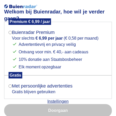
Welkom bij Buienradar, hoe wil je verder
gaan?
Premium € 6,99 / jaar
Mogen we je locatie gebruiken voor het
Tuktuk dan op vakantie.
weer?
Buienradar Premium
Voor slechts
€ 6,99 per jaar
(€ 0,58 per maand)
Advertentievrij en privacy veilig
Ontvang voor min. € 40,- aan cadeaus
Indien je hier nog geen akkoord op hebt gegeven,
verschijnt er zo een pop-up uit je browser waarin
10% donatie aan Staatsbosbeheer
deze toestemming gevraagd wordt.
Elk moment opzegbaar
Gratis
Is goed, toon de popup
Met persoonlijke advertenties
Gratis blijven gebruiken
Tuktuk dan op vakantie.
Instellingen
Nu niet, misschien later
Door: Henk Straatman
Gemaakt: 08-07-2025, 71x bekeken
Doorgaan
Gebruik je Safari en wil je niet elke dag deze pop-up zien?