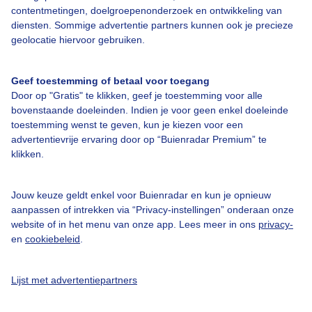
contentmetingen, doelgroepenonderzoek en ontwikkeling van
diensten. Sommige advertentie partners kunnen ook je precieze
Bedrijfsgegevens
geolocatie hiervoor gebruiken.
Veelgestelde vragen
Geef toestemming of betaal voor toegang
Contact
Door op "Gratis" te klikken, geef je toestemming voor alle
Toegankelijkheid
bovenstaande doeleinden. Indien je voor geen enkel doeleinde
toestemming wenst te geven, kun je kiezen voor een
Gebruikersvoorwaarden
advertentievrije ervaring door op “Buienradar Premium” te
klikken.
Adverteren
Buienradar Team
Jouw keuze geldt enkel voor Buienradar en kun je opnieuw
Privacy beleid
aanpassen of intrekken via “Privacy-instellingen” onderaan onze
website of in het menu van onze app. Lees meer in ons
privacy-
Cookie beleid
en
cookiebeleid
.
Privacy instellingen
Gratis weerdata
Lijst met advertentiepartners
@BuienradarNL