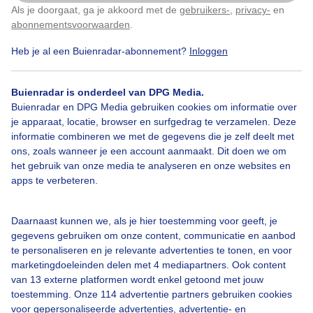
Als je doorgaat, ga je akkoord met de
gebruikers-
,
privacy-
en
Klik
hier
om dit aan te passen
abonnementsvoorwaarden
.
Heb je al een Buienradar-abonnement?
Inloggen
Zomer
Wolken
Wind
Buienradar is onderdeel van DPG Media.
Buienradar en DPG Media gebruiken cookies om informatie over
Bekijk slideshow
je apparaat, locatie, browser en surfgedrag te verzamelen. Deze
informatie combineren we met de gegevens die je zelf deelt met
ons, zoals wanneer je een account aanmaakt. Dit doen we om
het gebruik van onze media te analyseren en onze websites en
apps te verbeteren.
Een moment geduld aub...
Daarnaast kunnen we, als je hier toestemming voor geeft, je
gegevens gebruiken om onze content, communicatie en aanbod
te personaliseren en je relevante advertenties te tonen, en voor
marketingdoeleinden delen met 4 mediapartners. Ook content
van 13 externe platformen wordt enkel getoond met jouw
toestemming. Onze 114 advertentie partners gebruiken cookies
voor gepersonaliseerde advertenties, advertentie- en
Over Buienradar