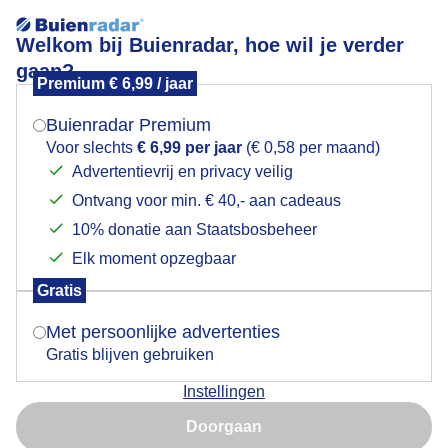
Welkom bij Buienradar, hoe wil je verder
gaan?
Premium € 6,99 / jaar
Mogen we je locatie gebruiken voor het
Vakantie de eerste week
weer?
Buienradar Premium
Voor slechts
€ 6,99 per jaar
(€ 0,58 per maand)
Advertentievrij en privacy veilig
Ontvang voor min. € 40,- aan cadeaus
Indien je hier nog geen akkoord op hebt gegeven,
verschijnt er zo een pop-up uit je browser waarin
10% donatie aan Staatsbosbeheer
deze toestemming gevraagd wordt.
Elk moment opzegbaar
Gratis
Is goed, toon de popup
Met persoonlijke advertenties
Gratis blijven gebruiken
Jas aan........... Nee, het weer zit inderdaad nog niet
Instellingen
mee voor de eerste vakantieweek
Nu niet, misschien later
Doorgaan
Door: Henk Straatman
Gemaakt: 08-07-2025, 51x bekeken
Gebruik je Safari en wil je niet elke dag deze pop-up zien?