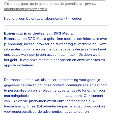
Als je doorgaat, ga je akkoord met de
gebruikers-
,
privacy-
en
Klik
hier
om dit aan te passen
abonnementsvoorwaarden
.
Heb je al een Buienradar-abonnement?
Inloggen
#camping
Zomer
Wolken
Buienradar is onderdeel van DPG Media.
Buienradar en DPG Media gebruiken cookies om informatie over
je apparaat, locatie, browser en surfgedrag te verzamelen. Deze
Bekijk slideshow
informatie combineren we met de gegevens die je zelf deelt met
ons, zoals wanneer je een account aanmaakt. Dit doen we om
het gebruik van onze media te analyseren en onze websites en
apps te verbeteren.
Een moment geduld aub...
Daarnaast kunnen we, als je hier toestemming voor geeft, je
gegevens gebruiken om onze content, communicatie en aanbod
te personaliseren en je relevante advertenties te tonen, en voor
marketingdoeleinden delen met 4 mediapartners. Ook content
van 13 externe platformen wordt enkel getoond met jouw
toestemming. Onze 114 advertentie partners gebruiken cookies
voor gepersonaliseerde advertenties, advertentie- en