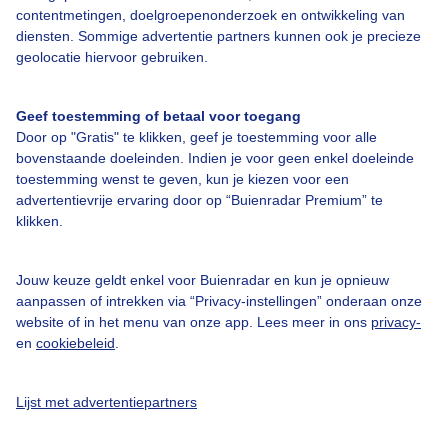
Over Buienradar
contentmetingen, doelgroepenonderzoek en ontwikkeling van
diensten. Sommige advertentie partners kunnen ook je precieze
geolocatie hiervoor gebruiken.
Bedrijfsgegevens
Veelgestelde vragen
Geef toestemming of betaal voor toegang
Door op "Gratis" te klikken, geef je toestemming voor alle
Contact
bovenstaande doeleinden. Indien je voor geen enkel doeleinde
Toegankelijkheid
toestemming wenst te geven, kun je kiezen voor een
advertentievrije ervaring door op “Buienradar Premium” te
Gebruikersvoorwaarden
klikken.
Adverteren
Buienradar Team
Jouw keuze geldt enkel voor Buienradar en kun je opnieuw
aanpassen of intrekken via “Privacy-instellingen” onderaan onze
Privacy beleid
website of in het menu van onze app. Lees meer in ons
privacy-
en
cookiebeleid
.
Cookie beleid
Privacy instellingen
Lijst met advertentiepartners
Gratis weerdata