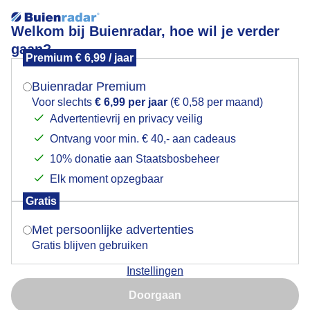
Welkom bij Buienradar, hoe wil je verder
gaan?
Premium € 6,99 / jaar
Mogen we je locatie gebruiken voor het
Zon en wolken; het Koren wordt geoogst
weer?
Buienradar Premium
Voor slechts
€ 6,99 per jaar
(€ 0,58 per maand)
Advertentievrij en privacy veilig
Ontvang voor min. € 40,- aan cadeaus
Indien je hier nog geen akkoord op hebt gegeven,
verschijnt er zo een pop-up uit je browser waarin
10% donatie aan Staatsbosbeheer
deze toestemming gevraagd wordt.
Elk moment opzegbaar
Gratis
Is goed, toon de popup
Met persoonlijke advertenties
Gratis blijven gebruiken
Instellingen
Nu niet, misschien later
Doorgaan
Gebruik je Safari en wil je niet elke dag deze pop-up zien?