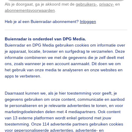
Kortgene, Zeeland
Als je doorgaat, ga je akkoord met de
gebruikers-
,
privacy-
en
Klik
hier
om dit aan te passen
abonnementsvoorwaarden
.
Door: Geeske Harkema
Gemaakt: 08-07-2025, 183x bekeken
Heb je al een Buienradar-abonnement?
Inloggen
1
Buienradar is onderdeel van DPG Media.
Buienradar en DPG Media gebruiken cookies om informatie over
Korenoogst
Zon
Wolken
je apparaat, locatie, browser en surfgedrag te verzamelen. Deze
informatie combineren we met de gegevens die je zelf deelt met
ons, zoals wanneer je een account aanmaakt. Dit doen we om
het gebruik van onze media te analyseren en onze websites en
Bekijk slideshow
apps te verbeteren.
Daarnaast kunnen we, als je hier toestemming voor geeft, je
gegevens gebruiken om onze content, communicatie en aanbod
te personaliseren en je relevante advertenties te tonen, en voor
marketingdoeleinden delen met 4 mediapartners. Ook content
Een moment geduld aub...
van 13 externe platformen wordt enkel getoond met jouw
toestemming. Onze 114 advertentie partners gebruiken cookies
voor gepersonaliseerde advertenties, advertentie- en