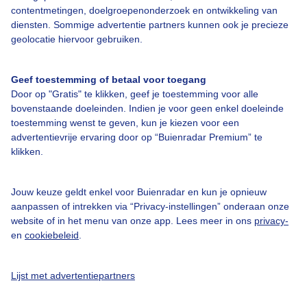
contentmetingen, doelgroepenonderzoek en ontwikkeling van
diensten. Sommige advertentie partners kunnen ook je precieze
geolocatie hiervoor gebruiken.
Over Buienradar
Geef toestemming of betaal voor toegang
Door op "Gratis" te klikken, geef je toestemming voor alle
Bedrijfsgegevens
bovenstaande doeleinden. Indien je voor geen enkel doeleinde
toestemming wenst te geven, kun je kiezen voor een
Veelgestelde vragen
advertentievrije ervaring door op “Buienradar Premium” te
Contact
klikken.
Toegankelijkheid
Jouw keuze geldt enkel voor Buienradar en kun je opnieuw
Gebruikersvoorwaarden
aanpassen of intrekken via “Privacy-instellingen” onderaan onze
Adverteren
website of in het menu van onze app. Lees meer in ons
privacy-
en
cookiebeleid
.
Buienradar Team
Privacy beleid
Lijst met advertentiepartners
Cookie beleid