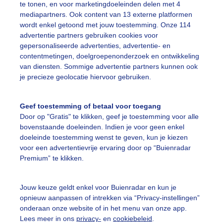
te tonen, en voor marketingdoeleinden delen met 4
mediapartners. Ook content van 13 externe platformen
wordt enkel getoond met jouw toestemming. Onze 114
advertentie partners gebruiken cookies voor
gepersonaliseerde advertenties, advertentie- en
lkenlucht Regen Wolken Natuur
contentmetingen, doelgroepenonderzoek en ontwikkeling
van diensten. Sommige advertentie partners kunnen ook
r: Sandra Romijn
Gemaakt: 08-07-2025, 76x bekeken
je precieze geolocatie hiervoor gebruiken.
egen
Wolken
Geef toestemming of betaal voor toegang
Door op "Gratis" te klikken, geef je toestemming voor alle
bovenstaande doeleinden. Indien je voor geen enkel
ekijk slideshow
doeleinde toestemming wenst te geven, kun je kiezen
voor een advertentievrije ervaring door op “Buienradar
Premium” te klikken.
Jouw keuze geldt enkel voor Buienradar en kun je
opnieuw aanpassen of intrekken via “Privacy-instellingen”
Een moment geduld
onderaan onze website of in het menu van onze app.
Lees meer in ons
privacy-
en
cookiebeleid
.