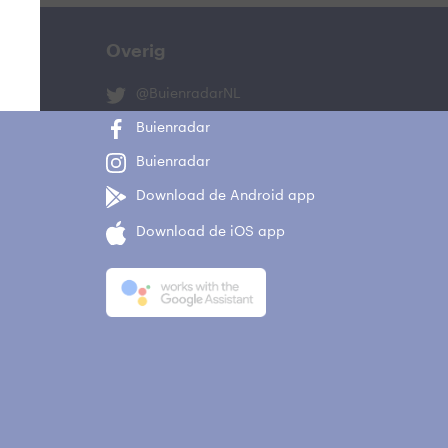
Overig
@BuienradarNL
Buienradar
Buienradar
Download de Android app
Download de iOS app