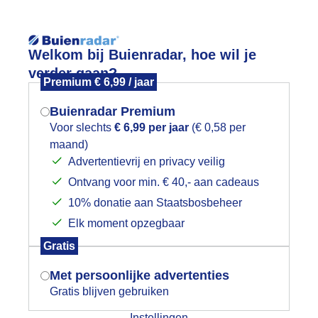
Reisinforma
Welkom bij Buienradar, hoe wil je
verder gaan?
Premium € 6,99 / jaar
Buienradar Premium
Voor slechts
€ 6,99 per jaar
(€ 0,58 per
wijd
Foto en video
Weerzine
maand)
Mogen we je locatie gebruiken voor
Advertentievrij en privacy veilig
het weer?
Zoeken in 
Ontvang voor min. € 40,- aan cadeaus
10% donatie aan Staatsbosbeheer
olkenlucht
Elk moment opzegbaar
Indien je hier nog geen akkoord op hebt
Gratis
gegeven, verschijnt er zo een pop-up uit
je browser waarin deze toestemming
Met persoonlijke advertenties
gevraagd wordt.
Gratis blijven gebruiken
Instellingen