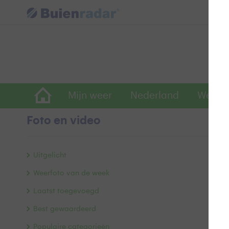
Mijn weer
Nederland
Wereld
Foto en video
W
Uitgelicht
Weerfoto van de week
Laatst toegevoegd
Best gewaardeerd
Populaire categorieën