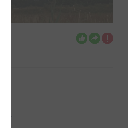
 aub...