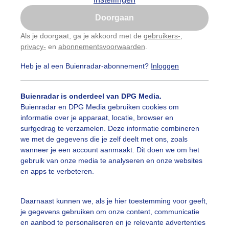
Is goed, toon de popup
Doorgaan
Nu niet, misschien later
Als je doorgaat, ga je akkoord met de
gebruikers-
,
privacy-
en
abonnementsvoorwaarden
.
Gebruik je Safari en wil je niet elke dag deze pop-up
zien?
Heb je al een Buienradar-abonnement?
Inloggen
Klik
hier
om dit aan te passen
Buienradar is onderdeel van DPG Media.
Buienradar en DPG Media gebruiken cookies om
informatie over je apparaat, locatie, browser en
surfgedrag te verzamelen. Deze informatie combineren
we met de gegevens die je zelf deelt met ons, zoals
wanneer je een account aanmaakt. Dit doen we om het
gebruik van onze media te analyseren en onze websites
en apps te verbeteren.
Daarnaast kunnen we, als je hier toestemming voor geeft,
je gegevens gebruiken om onze content, communicatie
en aanbod te personaliseren en je relevante advertenties