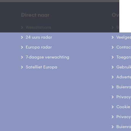
Direct naar
Over B
Weerstations
Bedrij
24 uurs radar
Veelge
Europa radar
Contac
7-daagse verwachting
Toegank
Satelliet Europa
Gebrui
Advert
Buienr
Privacy
Cookie
Privacy
Buienr