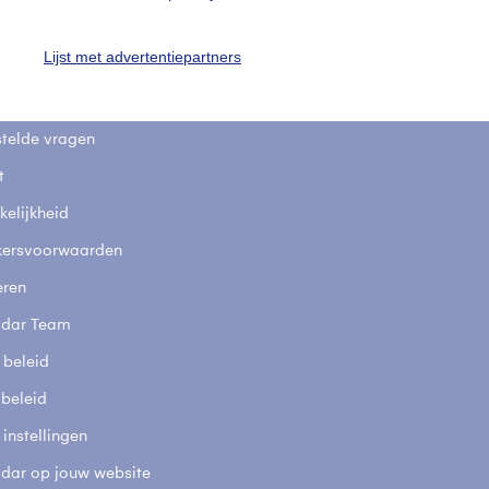
uienradar
Mijn weer
Lijst met advertentiepartners
fsgegevens
De Bilt
stelde vragen
t
elijkheid
kersvoorwaarden
eren
adar Team
 beleid
 beleid
 instellingen
adar op jouw website