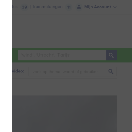
tie:
Files
| Treinmeldingen
Mijn Account
39
11
foto & video: