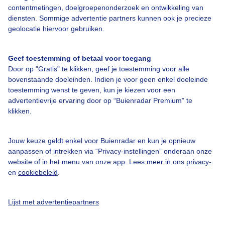
Bedrijfsgegevens
contentmetingen, doelgroepenonderzoek en ontwikkeling van
diensten. Sommige advertentie partners kunnen ook je precieze
Veelgestelde vragen
geolocatie hiervoor gebruiken.
Contact
Toegankelijkheid
Geef toestemming of betaal voor toegang
Door op "Gratis" te klikken, geef je toestemming voor alle
Gebruikersvoorwaarden
bovenstaande doeleinden. Indien je voor geen enkel doeleinde
toestemming wenst te geven, kun je kiezen voor een
Adverteren
advertentievrije ervaring door op “Buienradar Premium” te
Buienradar Team
klikken.
Privacy beleid
Jouw keuze geldt enkel voor Buienradar en kun je opnieuw
Cookie beleid
aanpassen of intrekken via “Privacy-instellingen” onderaan onze
Privacy instellingen
website of in het menu van onze app. Lees meer in ons
privacy-
en
cookiebeleid
.
Gratis weerdata
@BuienradarNL
Lijst met advertentiepartners
Buienradar