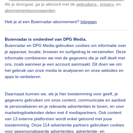
Als je doorgaat, ga je akkoord met de
gebruikers-
,
privacy-
en
Klik
hier
om dit aan te passen
Wolken
abonnementsvoorwaarden
.
Heb je al een Buienradar-abonnement?
Inloggen
Bekijk slideshow
Buienradar is onderdeel van DPG Media.
Buienradar en DPG Media gebruiken cookies om informatie over
je apparaat, locatie, browser en surfgedrag te verzamelen. Deze
informatie combineren we met de gegevens die je zelf deelt met
ons, zoals wanneer je een account aanmaakt. Dit doen we om
het gebruik van onze media te analyseren en onze websites en
Een moment geduld aub...
apps te verbeteren.
Daarnaast kunnen we, als je hier toestemming voor geeft, je
gegevens gebruiken om onze content, communicatie en aanbod
te personaliseren en je relevante advertenties te tonen, en voor
marketingdoeleinden delen met 4 mediapartners. Ook content
van 13 externe platformen wordt enkel getoond met jouw
Over Buienradar
toestemming. Onze 114 advertentie partners gebruiken cookies
voor gepersonaliseerde advertenties, advertentie- en