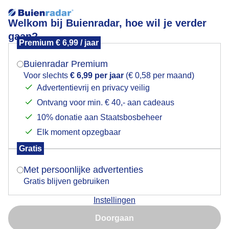
Welkom bij Buienradar, hoe wil je verder
gaan?
Premium € 6,99 / jaar
Mogen we je locatie gebruiken voor het
Mooie wolkenstructuren
weer?
Buienradar Premium
Voor slechts
€ 6,99 per jaar
(€ 0,58 per maand)
Advertentievrij en privacy veilig
Ontvang voor min. € 40,- aan cadeaus
Indien je hier nog geen akkoord op hebt gegeven,
verschijnt er zo een pop-up uit je browser waarin
10% donatie aan Staatsbosbeheer
deze toestemming gevraagd wordt.
Elk moment opzegbaar
Gratis
Is goed, toon de popup
Met persoonlijke advertenties
Huy, België
Gratis blijven gebruiken
Door: Jan Simmes
Gemaakt: 07-07-2025, 112x bekeken
Instellingen
Nu niet, misschien later
Doorgaan
Gebruik je Safari en wil je niet elke dag deze pop-up zien?