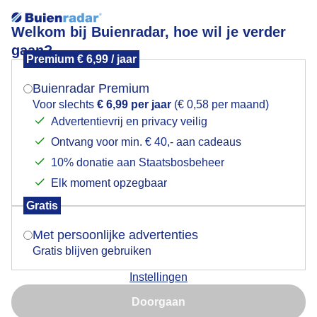
Welkom bij Buienradar, hoe wil je verder
gaan?
Premium € 6,99 / jaar
Mogen we je locatie gebruiken voor het
Beregenen
weer?
Buienradar Premium
Voor slechts
€ 6,99 per jaar
(€ 0,58 per maand)
Advertentievrij en privacy veilig
Ontvang voor min. € 40,- aan cadeaus
Indien je hier nog geen akkoord op hebt gegeven,
verschijnt er zo een pop-up uit je browser waarin
10% donatie aan Staatsbosbeheer
deze toestemming gevraagd wordt.
Elk moment opzegbaar
Gratis
Is goed, toon de popup
Met persoonlijke advertenties
Gratis blijven gebruiken
Regen van afgelopen dagen is niet voldoende en
Instellingen
wordt er op veel plaatsen beregend
Nu niet, misschien later
Doorgaan
Door: Toon Boons
Gemaakt: 07-07-2025, 79x bekeken
Gebruik je Safari en wil je niet elke dag deze pop-up zien?