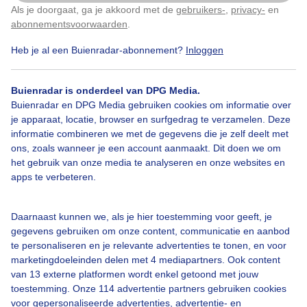
Als je doorgaat, ga je akkoord met de
gebruikers-
,
privacy-
en
Klik
hier
om dit aan te passen
Door: Geurt van Roekel
Gemaakt: 07-07-2025, 26x bekeken
abonnementsvoorwaarden
.
Heb je al een Buienradar-abonnement?
Inloggen
Buienradar is onderdeel van DPG Media.
Buienradar en DPG Media gebruiken cookies om informatie over
Bekijk slideshow
je apparaat, locatie, browser en surfgedrag te verzamelen. Deze
informatie combineren we met de gegevens die je zelf deelt met
ons, zoals wanneer je een account aanmaakt. Dit doen we om
het gebruik van onze media te analyseren en onze websites en
apps te verbeteren.
Een moment geduld aub...
Daarnaast kunnen we, als je hier toestemming voor geeft, je
gegevens gebruiken om onze content, communicatie en aanbod
te personaliseren en je relevante advertenties te tonen, en voor
marketingdoeleinden delen met 4 mediapartners. Ook content
van 13 externe platformen wordt enkel getoond met jouw
toestemming. Onze 114 advertentie partners gebruiken cookies
voor gepersonaliseerde advertenties, advertentie- en