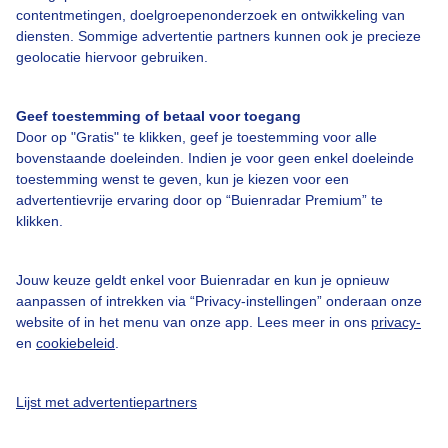
Over Buienradar
contentmetingen, doelgroepenonderzoek en ontwikkeling van
diensten. Sommige advertentie partners kunnen ook je precieze
geolocatie hiervoor gebruiken.
Bedrijfsgegevens
Veelgestelde vragen
Geef toestemming of betaal voor toegang
Contact
Door op "Gratis" te klikken, geef je toestemming voor alle
bovenstaande doeleinden. Indien je voor geen enkel doeleinde
Toegankelijkheid
toestemming wenst te geven, kun je kiezen voor een
advertentievrije ervaring door op “Buienradar Premium” te
Gebruikersvoorwaarden
klikken.
Adverteren
Buienradar Team
Jouw keuze geldt enkel voor Buienradar en kun je opnieuw
aanpassen of intrekken via “Privacy-instellingen” onderaan onze
Privacy beleid
website of in het menu van onze app. Lees meer in ons
privacy-
Cookie beleid
en
cookiebeleid
.
Privacy instellingen
Lijst met advertentiepartners
Gratis weerdata