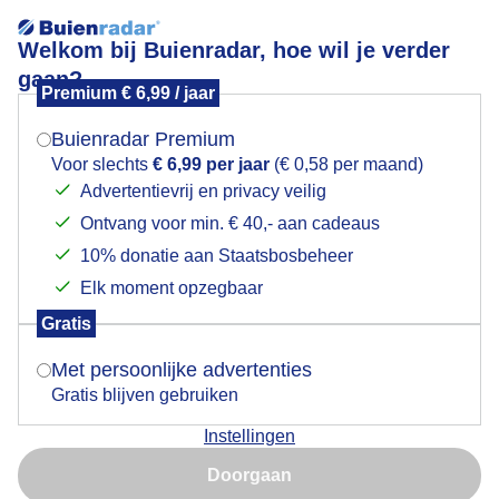
Welkom bij Buienradar, hoe wil je verder
gaan?
Premium € 6,99 / jaar
Mogen we je locatie gebruiken voor het
Amsterdam.
weer?
Buienradar Premium
Voor slechts
€ 6,99 per jaar
(€ 0,58 per maand)
Advertentievrij en privacy veilig
Ontvang voor min. € 40,- aan cadeaus
Indien je hier nog geen akkoord op hebt gegeven,
verschijnt er zo een pop-up uit je browser waarin
10% donatie aan Staatsbosbeheer
deze toestemming gevraagd wordt.
Elk moment opzegbaar
Gratis
Is goed, toon de popup
Met persoonlijke advertenties
Gratis blijven gebruiken
Instellingen
Nu niet, misschien later
Doorgaan
Gebruik je Safari en wil je niet elke dag deze pop-up zien?