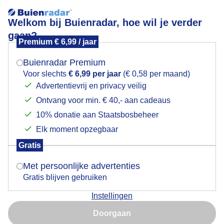
Welkom bij Buienradar, hoe wil je verder
gaan?
Premium € 6,99 / jaar
Mogen we je locatie gebruiken voor het
Palmentuin in Elche bij 30 graden
weer?
Buienradar Premium
Voor slechts
€ 6,99 per jaar
(€ 0,58 per maand)
Advertentievrij en privacy veilig
Ontvang voor min. € 40,- aan cadeaus
Indien je hier nog geen akkoord op hebt gegeven,
verschijnt er zo een pop-up uit je browser waarin
10% donatie aan Staatsbosbeheer
deze toestemming gevraagd wordt.
Elk moment opzegbaar
Gratis
Is goed, toon de popup
Met persoonlijke advertenties
Gratis blijven gebruiken
Foto genomen circa 10:45 uur
Instellingen
Nu niet, misschien later
Door: rob van den Berg
Gemaakt: 07-07-2025, 57x bekeken
Doorgaan
Gebruik je Safari en wil je niet elke dag deze pop-up zien?