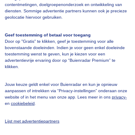
contentmetingen, doelgroepenonderzoek en ontwikkeling van
diensten. Sommige advertentie partners kunnen ook je precieze
Bedrijfsgegevens
geolocatie hiervoor gebruiken.
Veelgestelde vragen
Geef toestemming of betaal voor toegang
Contact
Door op "Gratis" te klikken, geef je toestemming voor alle
Toegankelijkheid
bovenstaande doeleinden. Indien je voor geen enkel doeleinde
toestemming wenst te geven, kun je kiezen voor een
Gebruikersvoorwaarden
advertentievrije ervaring door op “Buienradar Premium” te
klikken.
Adverteren
Buienradar Team
Jouw keuze geldt enkel voor Buienradar en kun je opnieuw
Privacy beleid
aanpassen of intrekken via “Privacy-instellingen” onderaan onze
website of in het menu van onze app. Lees meer in ons
privacy-
Cookie beleid
en
cookiebeleid
.
Privacy instellingen
Gratis weerdata
Lijst met advertentiepartners
@BuienradarNL