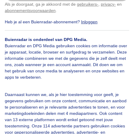
Als je doorgaat, ga je akkoord met de
gebruikers-
,
privacy-
en
Klik
hier
om dit aan te passen
abonnementsvoorwaarden
.
Heb je al een Buienradar-abonnement?
Inloggen
Costablanca
Zon
Wind
Buienradar is onderdeel van DPG Media.
Buienradar en DPG Media gebruiken cookies om informatie over
Bekijk slideshow
je apparaat, locatie, browser en surfgedrag te verzamelen. Deze
informatie combineren we met de gegevens die je zelf deelt met
ons, zoals wanneer je een account aanmaakt. Dit doen we om
het gebruik van onze media te analyseren en onze websites en
apps te verbeteren.
Een moment geduld aub...
Daarnaast kunnen we, als je hier toestemming voor geeft, je
gegevens gebruiken om onze content, communicatie en aanbod
te personaliseren en je relevante advertenties te tonen, en voor
marketingdoeleinden delen met 4 mediapartners. Ook content
van 13 externe platformen wordt enkel getoond met jouw
toestemming. Onze 114 advertentie partners gebruiken cookies
voor gepersonaliseerde advertenties, advertentie- en
Over Buienradar