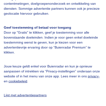
contentmetingen, doelgroepenonderzoek en ontwikkeling van
diensten. Sommige advertentie partners kunnen ook je precieze
Bedrijfsgegevens
geolocatie hiervoor gebruiken.
Veelgestelde vragen
Geef toestemming of betaal voor toegang
Contact
Door op "Gratis" te klikken, geef je toestemming voor alle
Toegankelijkheid
bovenstaande doeleinden. Indien je voor geen enkel doeleinde
toestemming wenst te geven, kun je kiezen voor een
Gebruikersvoorwaarden
advertentievrije ervaring door op “Buienradar Premium” te
klikken.
Adverteren
Buienradar Team
Jouw keuze geldt enkel voor Buienradar en kun je opnieuw
Privacy beleid
aanpassen of intrekken via “Privacy-instellingen” onderaan onze
website of in het menu van onze app. Lees meer in ons
privacy-
Cookie beleid
en
cookiebeleid
.
Privacy instellingen
Gratis weerdata
Lijst met advertentiepartners
@BuienradarNL