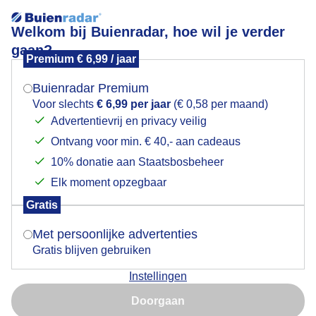
Welkom bij Buienradar, hoe wil je verder
gaan?
Premium € 6,99 / jaar
Mogen we je locatie gebruiken voor het
zonnebloemen
weer?
Buienradar Premium
Voor slechts
€ 6,99 per jaar
(€ 0,58 per maand)
Advertentievrij en privacy veilig
Ontvang voor min. € 40,- aan cadeaus
Indien je hier nog geen akkoord op hebt gegeven,
verschijnt er zo een pop-up uit je browser waarin
10% donatie aan Staatsbosbeheer
deze toestemming gevraagd wordt.
Elk moment opzegbaar
Gratis
Is goed, toon de popup
Met persoonlijke advertenties
Gratis blijven gebruiken
grijs regenachtig 17 zonnebloemen
Instellingen
Nu niet, misschien later
Door: Piet Grim
Gemaakt: 06-07-2025, 55x bekeken
Doorgaan
Gebruik je Safari en wil je niet elke dag deze pop-up zien?