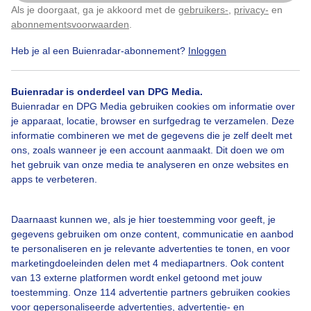
Als je doorgaat, ga je akkoord met de
gebruikers-
,
privacy-
en
Klik
hier
om dit aan te passen
abonnementsvoorwaarden
.
Heb je al een Buienradar-abonnement?
Inloggen
Regen
Wolken
Buienradar is onderdeel van DPG Media.
Buienradar en DPG Media gebruiken cookies om informatie over
Bekijk slideshow
je apparaat, locatie, browser en surfgedrag te verzamelen. Deze
informatie combineren we met de gegevens die je zelf deelt met
ons, zoals wanneer je een account aanmaakt. Dit doen we om
het gebruik van onze media te analyseren en onze websites en
apps te verbeteren.
Een moment geduld aub...
Daarnaast kunnen we, als je hier toestemming voor geeft, je
gegevens gebruiken om onze content, communicatie en aanbod
te personaliseren en je relevante advertenties te tonen, en voor
marketingdoeleinden delen met 4 mediapartners. Ook content
van 13 externe platformen wordt enkel getoond met jouw
toestemming. Onze 114 advertentie partners gebruiken cookies
voor gepersonaliseerde advertenties, advertentie- en
Over Buienradar