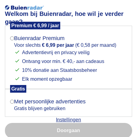
Welkom bij Buienradar, hoe wil je verder
gaan?
Premium € 6,99 / jaar
Mogen we je locatie gebruiken voor het
Blauwe lucht boven zee
weer?
Buienradar Premium
Voor slechts
€ 6,99 per jaar
(€ 0,58 per maand)
Advertentievrij en privacy veilig
Ontvang voor min. € 40,- aan cadeaus
Indien je hier nog geen akkoord op hebt gegeven,
verschijnt er zo een pop-up uit je browser waarin
10% donatie aan Staatsbosbeheer
deze toestemming gevraagd wordt.
Elk moment opzegbaar
Gratis
Is goed, toon de popup
Met persoonlijke advertenties
Gratis blijven gebruiken
In het westen zagen we de lucht even mooi
Instellingen
openbreken boven het circuit in de middag.
Nu niet, misschien later
Doorgaan
Door: Gerard Boukes
Gemaakt: 06-07-2025, 54x bekeken
Gebruik je Safari en wil je niet elke dag deze pop-up zien?