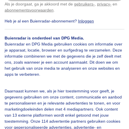
Als je doorgaat, ga je akkoord met de
gebruikers-
,
privacy-
en
Klik
hier
om dit aan te passen
abonnementsvoorwaarden
.
Heb je al een Buienradar-abonnement?
Inloggen
Felleopklaringen
Zon
Wolken
Buienradar is onderdeel van DPG Media.
Buienradar en DPG Media gebruiken cookies om informatie over
je apparaat, locatie, browser en surfgedrag te verzamelen. Deze
Bekijk slideshow
informatie combineren we met de gegevens die je zelf deelt met
ons, zoals wanneer je een account aanmaakt. Dit doen we om
het gebruik van onze media te analyseren en onze websites en
apps te verbeteren.
Een moment geduld aub...
Daarnaast kunnen we, als je hier toestemming voor geeft, je
gegevens gebruiken om onze content, communicatie en aanbod
te personaliseren en je relevante advertenties te tonen, en voor
marketingdoeleinden delen met 4 mediapartners. Ook content
van 13 externe platformen wordt enkel getoond met jouw
toestemming. Onze 114 advertentie partners gebruiken cookies
voor gepersonaliseerde advertenties, advertentie- en