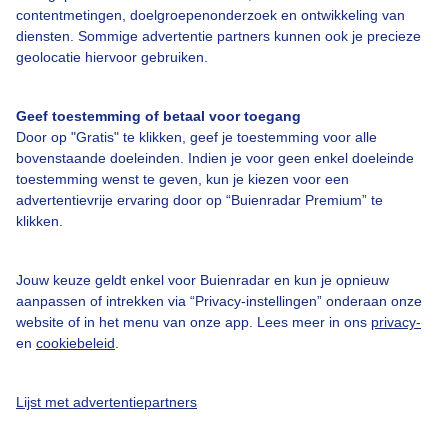
Over Buienradar
contentmetingen, doelgroepenonderzoek en ontwikkeling van
diensten. Sommige advertentie partners kunnen ook je precieze
geolocatie hiervoor gebruiken.
Bedrijfsgegevens
Veelgestelde vragen
Geef toestemming of betaal voor toegang
Door op "Gratis" te klikken, geef je toestemming voor alle
Contact
bovenstaande doeleinden. Indien je voor geen enkel doeleinde
Toegankelijkheid
toestemming wenst te geven, kun je kiezen voor een
advertentievrije ervaring door op “Buienradar Premium” te
Gebruikersvoorwaarden
klikken.
Adverteren
Buienradar Team
Jouw keuze geldt enkel voor Buienradar en kun je opnieuw
aanpassen of intrekken via “Privacy-instellingen” onderaan onze
Privacy beleid
website of in het menu van onze app. Lees meer in ons
privacy-
en
cookiebeleid
.
Cookie beleid
Privacy instellingen
Lijst met advertentiepartners
Gratis weerdata