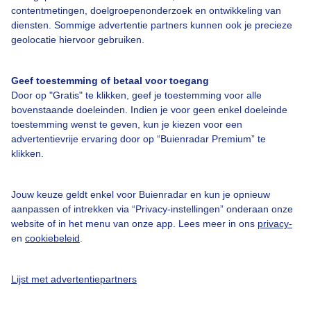
contentmetingen, doelgroepenonderzoek en ontwikkeling van
diensten. Sommige advertentie partners kunnen ook je precieze
Bedrijfsgegevens
geolocatie hiervoor gebruiken.
Veelgestelde vragen
Geef toestemming of betaal voor toegang
Contact
Door op "Gratis" te klikken, geef je toestemming voor alle
Toegankelijkheid
bovenstaande doeleinden. Indien je voor geen enkel doeleinde
toestemming wenst te geven, kun je kiezen voor een
Gebruikersvoorwaarden
advertentievrije ervaring door op “Buienradar Premium” te
klikken.
Adverteren
Buienradar Team
Jouw keuze geldt enkel voor Buienradar en kun je opnieuw
Privacy beleid
aanpassen of intrekken via “Privacy-instellingen” onderaan onze
website of in het menu van onze app. Lees meer in ons
privacy-
Cookie beleid
en
cookiebeleid
.
Privacy instellingen
Gratis weerdata
Lijst met advertentiepartners
@BuienradarNL