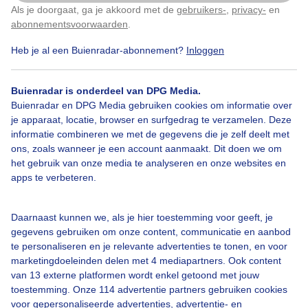
Als je doorgaat, ga je akkoord met de
gebruikers-
,
privacy-
en
Klik
hier
om dit aan te passen
abonnementsvoorwaarden
.
Heb je al een Buienradar-abonnement?
Inloggen
Regen
Wolken
Buienradar is onderdeel van DPG Media.
Buienradar en DPG Media gebruiken cookies om informatie over
Bekijk slideshow
je apparaat, locatie, browser en surfgedrag te verzamelen. Deze
informatie combineren we met de gegevens die je zelf deelt met
ons, zoals wanneer je een account aanmaakt. Dit doen we om
het gebruik van onze media te analyseren en onze websites en
apps te verbeteren.
Een moment geduld aub...
Daarnaast kunnen we, als je hier toestemming voor geeft, je
gegevens gebruiken om onze content, communicatie en aanbod
te personaliseren en je relevante advertenties te tonen, en voor
marketingdoeleinden delen met 4 mediapartners. Ook content
van 13 externe platformen wordt enkel getoond met jouw
toestemming. Onze 114 advertentie partners gebruiken cookies
voor gepersonaliseerde advertenties, advertentie- en
Over Buienradar