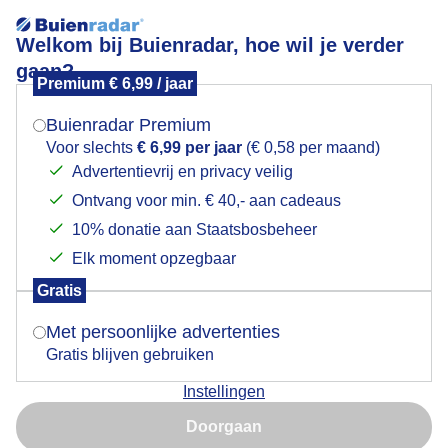
Welkom bij Buienradar, hoe wil je verder
gaan?
Premium € 6,99 / jaar
Mogen we je locatie gebruiken voor het
Grijs en regen
weer?
Buienradar Premium
Voor slechts
€ 6,99 per jaar
(€ 0,58 per maand)
Advertentievrij en privacy veilig
Ontvang voor min. € 40,- aan cadeaus
Indien je hier nog geen akkoord op hebt gegeven,
verschijnt er zo een pop-up uit je browser waarin
10% donatie aan Staatsbosbeheer
deze toestemming gevraagd wordt.
Elk moment opzegbaar
Gratis
Is goed, toon de popup
Met persoonlijke advertenties
Gratis blijven gebruiken
Weerfoto
Instellingen
Nu niet, misschien later
Door: Regina Vastenhout
Gemaakt: 06-07-2025, 76x bekeken
Doorgaan
Gebruik je Safari en wil je niet elke dag deze pop-up zien?