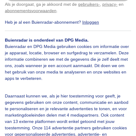
Als je doorgaat, ga je akkoord met de
gebruikers-
,
privacy-
en
Klik
hier
om dit aan te passen
Gemaakt: 06-07-2025, 132x bekeken
abonnementsvoorwaarden
.
Heb je al een Buienradar-abonnement?
Inloggen
Regen
Buienradar is onderdeel van DPG Media.
Buienradar en DPG Media gebruiken cookies om informatie over
Bekijk slideshow
je apparaat, locatie, browser en surfgedrag te verzamelen. Deze
informatie combineren we met de gegevens die je zelf deelt met
ons, zoals wanneer je een account aanmaakt. Dit doen we om
het gebruik van onze media te analyseren en onze websites en
apps te verbeteren.
Een moment geduld aub...
Daarnaast kunnen we, als je hier toestemming voor geeft, je
gegevens gebruiken om onze content, communicatie en aanbod
te personaliseren en je relevante advertenties te tonen, en voor
marketingdoeleinden delen met 4 mediapartners. Ook content
van 13 externe platformen wordt enkel getoond met jouw
toestemming. Onze 114 advertentie partners gebruiken cookies
voor gepersonaliseerde advertenties, advertentie- en