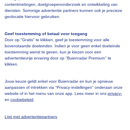
Over Buienradar
contentmetingen, doelgroepenonderzoek en ontwikkeling van
diensten. Sommige advertentie partners kunnen ook je precieze
geolocatie hiervoor gebruiken.
Bedrijfsgegevens
Veelgestelde vragen
Geef toestemming of betaal voor toegang
Contact
Door op "Gratis" te klikken, geef je toestemming voor alle
bovenstaande doeleinden. Indien je voor geen enkel doeleinde
Toegankelijkheid
toestemming wenst te geven, kun je kiezen voor een
Gebruikersvoorwaarden
advertentievrije ervaring door op “Buienradar Premium” te
klikken.
Adverteren
Buienradar Team
Jouw keuze geldt enkel voor Buienradar en kun je opnieuw
Privacy beleid
aanpassen of intrekken via “Privacy-instellingen” onderaan onze
website of in het menu van onze app. Lees meer in ons
privacy-
Cookie beleid
en
cookiebeleid
.
Privacy instellingen
Gratis weerdata
Lijst met advertentiepartners
@BuienradarNL