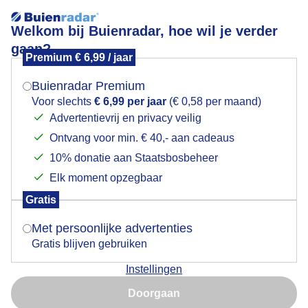
Welkom bij Buienradar, hoe wil je verder
gaan?
Premium € 6,99 / jaar
Mogen we je locatie gebruiken voor het
Regendruppels
weer?
Buienradar Premium
Voor slechts
€ 6,99 per jaar
(€ 0,58 per maand)
Advertentievrij en privacy veilig
Ontvang voor min. € 40,- aan cadeaus
Indien je hier nog geen akkoord op hebt gegeven,
verschijnt er zo een pop-up uit je browser waarin
10% donatie aan Staatsbosbeheer
deze toestemming gevraagd wordt.
Elk moment opzegbaar
Gratis
Is goed, toon de popup
Met persoonlijke advertenties
Gratis blijven gebruiken
Regenachtige middag
Instellingen
Nu niet, misschien later
Door: Marjon Adamidis - van Geldorp
Doorgaan
Gebruik je Safari en wil je niet elke dag deze pop-up zien?