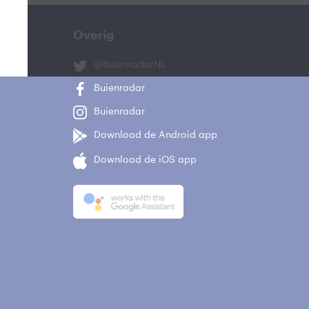
Overig
@BuienradarNL
Buienradar
Buienradar
Download de Android app
Download de iOS app