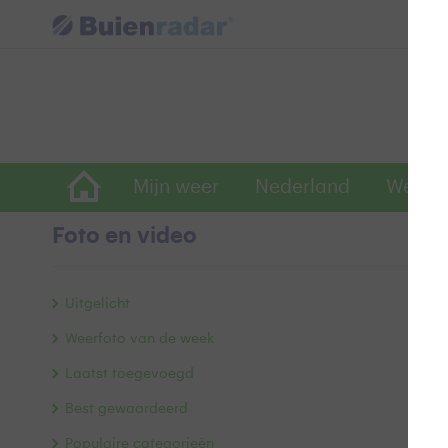
Mijn weer
Nederland
Wereld
Foto en video
s
Uitgelicht
Weerfoto van de week
Laatst toegevoegd
Best gewaardeerd
Populaire categorieën