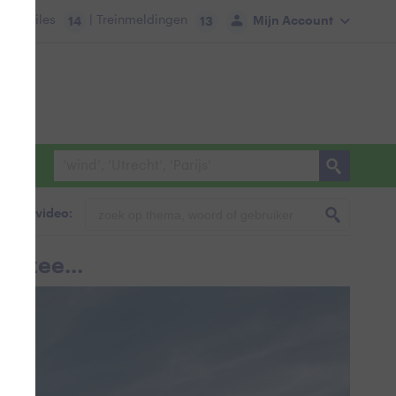
tie:
Files
| Treinmeldingen
Mijn Account
14
13
foto & video:
n zee...