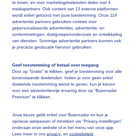
te tonen, en voor marketingdoeleinden delen met 4
mediapartners. Ook content van 13 externe platformen
wordt enkel getoond met jouw toestemming. Onze 114
advertentie partners gebruiken cookies voor
gepersonaliseerde advertenties, advertentie- en
sen de middag.....mevrouw smeert zich natuurlijk ook in,
contentmetingen, doelgroepenonderzoek en ontwikkeling
van diensten. Sommige advertentie partners kunnen ook
r: Nel van Es
Gemaakt: 04-07-2025, 54x bekeken
je precieze geolocatie hiervoor gebruiken.
luierbewolking
Insmeren
Strand
Geef toestemming of betaal voor toegang
Door op "Gratis" te klikken, geef je toestemming voor alle
bovenstaande doeleinden. Indien je voor geen enkel
ekijk slideshow
doeleinde toestemming wenst te geven, kun je kiezen
voor een advertentievrije ervaring door op “Buienradar
Premium” te klikken.
Jouw keuze geldt enkel voor Buienradar en kun je
opnieuw aanpassen of intrekken via “Privacy-instellingen”
Een moment geduld
onderaan onze website of in het menu van onze app.
Lees meer in ons
privacy-
en
cookiebeleid
.