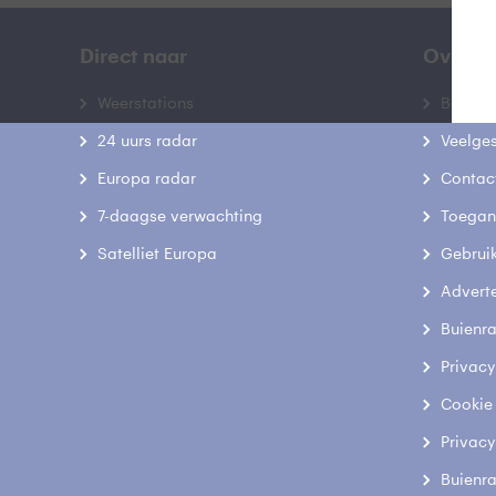
Direct naar
Over B
Weerstations
Bedrij
24 uurs radar
Veelge
Europa radar
Contac
7-daagse verwachting
Toegank
Satelliet Europa
Gebrui
Advert
Buienr
Privacy
Cookie
Privacy
Buienr