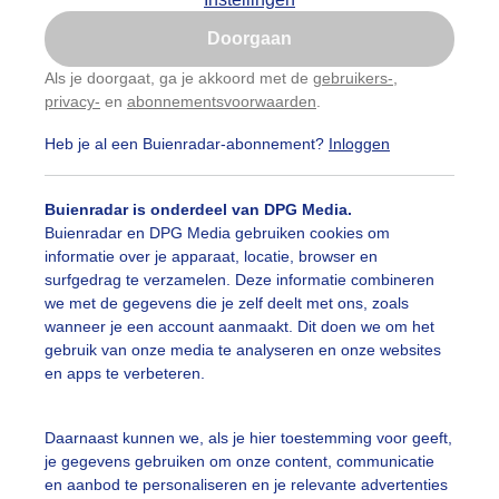
Is goed, toon de popup
Doorgaan
Nu niet, misschien later
Als je doorgaat, ga je akkoord met de
gebruikers-
,
privacy-
en
abonnementsvoorwaarden
.
Gebruik je Safari en wil je niet elke dag deze pop-up
zien?
Heb je al een Buienradar-abonnement?
Inloggen
Klik
hier
om dit aan te passen
Buienradar is onderdeel van DPG Media.
Buienradar en DPG Media gebruiken cookies om
informatie over je apparaat, locatie, browser en
surfgedrag te verzamelen. Deze informatie combineren
we met de gegevens die je zelf deelt met ons, zoals
wanneer je een account aanmaakt. Dit doen we om het
gebruik van onze media te analyseren en onze websites
en apps te verbeteren.
Daarnaast kunnen we, als je hier toestemming voor geeft,
je gegevens gebruiken om onze content, communicatie
en aanbod te personaliseren en je relevante advertenties