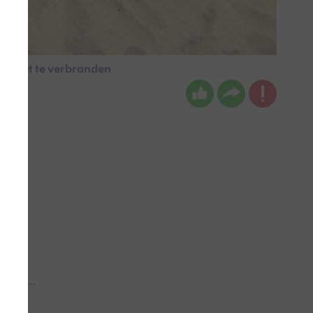
om niet te verbranden
 aub...