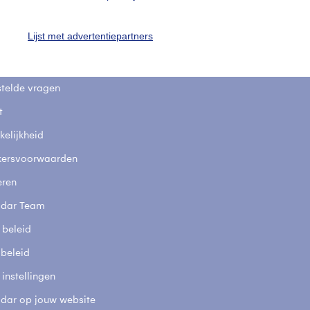
uienradar
Mijn weer
Lijst met advertentiepartners
fsgegevens
De Bilt
stelde vragen
t
elijkheid
kersvoorwaarden
eren
adar Team
 beleid
 beleid
 instellingen
adar op jouw website