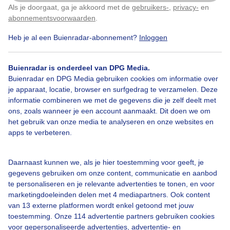
Mooie zonsondergang in Oosthem.
Als je doorgaat, ga je akkoord met de
gebruikers-
,
privacy-
en
Klik
hier
om dit aan te passen
abonnementsvoorwaarden
.
Door: robbert de brock
Gemaakt: 01-07-2025, 141x bekeken
Heb je al een Buienradar-abonnement?
Inloggen
Buienradar is onderdeel van DPG Media.
Buienradar en DPG Media gebruiken cookies om informatie over
Zomer
Zon
Wolken
je apparaat, locatie, browser en surfgedrag te verzamelen. Deze
informatie combineren we met de gegevens die je zelf deelt met
ons, zoals wanneer je een account aanmaakt. Dit doen we om
Bekijk slideshow
het gebruik van onze media te analyseren en onze websites en
apps te verbeteren.
Daarnaast kunnen we, als je hier toestemming voor geeft, je
gegevens gebruiken om onze content, communicatie en aanbod
te personaliseren en je relevante advertenties te tonen, en voor
Een moment geduld aub...
marketingdoeleinden delen met 4 mediapartners. Ook content
van 13 externe platformen wordt enkel getoond met jouw
toestemming. Onze 114 advertentie partners gebruiken cookies
voor gepersonaliseerde advertenties, advertentie- en