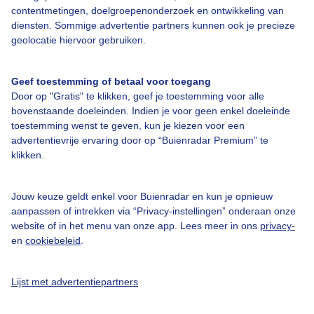
contentmetingen, doelgroepenonderzoek en ontwikkeling van
diensten. Sommige advertentie partners kunnen ook je precieze
geolocatie hiervoor gebruiken.
Over Buienradar
Geef toestemming of betaal voor toegang
Bedrijfsgegevens
Door op "Gratis" te klikken, geef je toestemming voor alle
bovenstaande doeleinden. Indien je voor geen enkel doeleinde
Veelgestelde vragen
toestemming wenst te geven, kun je kiezen voor een
advertentievrije ervaring door op “Buienradar Premium” te
Contact
klikken.
Toegankelijkheid
Gebruikersvoorwaarden
Jouw keuze geldt enkel voor Buienradar en kun je opnieuw
aanpassen of intrekken via “Privacy-instellingen” onderaan onze
Adverteren
website of in het menu van onze app. Lees meer in ons
privacy-
Buienradar Team
en
cookiebeleid
.
Privacy beleid
Lijst met advertentiepartners
Cookie beleid
Privacy instellingen