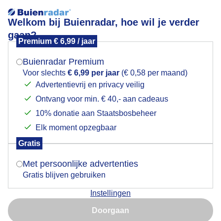
Welkom bij Buienradar, hoe wil je verder
gaan?
Premium € 6,99 / jaar
Mogen we je locatie gebruiken voor het
Zonsondergang
weer?
Buienradar Premium
Voor slechts
€ 6,99 per jaar
(€ 0,58 per maand)
Advertentievrij en privacy veilig
Ontvang voor min. € 40,- aan cadeaus
Indien je hier nog geen akkoord op hebt gegeven,
verschijnt er zo een pop-up uit je browser waarin
10% donatie aan Staatsbosbeheer
deze toestemming gevraagd wordt.
Elk moment opzegbaar
Gratis
Is goed, toon de popup
Met persoonlijke advertenties
Gratis blijven gebruiken
Instellingen
Nu niet, misschien later
Doorgaan
Gebruik je Safari en wil je niet elke dag deze pop-up zien?