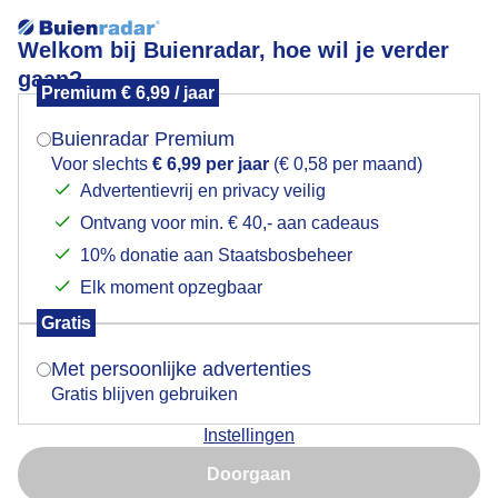
Welkom bij Buienradar, hoe wil je verder
gaan?
Premium € 6,99 / jaar
Mogen we je locatie gebruiken voor het
Lees meer.
weer?
Buienradar Premium
Onder de paraplu
Voor slechts
€ 6,99 per jaar
(€ 0,58 per maand)
Advertentievrij en privacy veilig
Ontvang voor min. € 40,- aan cadeaus
Indien je hier nog geen akkoord op hebt gegeven,
verschijnt er zo een pop-up uit je browser waarin
10% donatie aan Staatsbosbeheer
deze toestemming gevraagd wordt.
Elk moment opzegbaar
Gratis
Is goed, toon de popup
Met persoonlijke advertenties
Gratis blijven gebruiken
Instellingen
Nu niet, misschien later
Ook deze warme dagen is de paraplu geen luxe
Doorgaan
Gebruik je Safari en wil je niet elke dag deze pop-up zien?