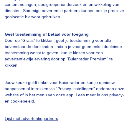
contentmetingen, doelgroepenonderzoek en ontwikkeling van
diensten. Sommige advertentie partners kunnen ook je precieze
Over Buienradar
geolocatie hiervoor gebruiken.
Bedrijfsgegevens
Geef toestemming of betaal voor toegang
Veelgestelde vragen
Door op "Gratis" te klikken, geef je toestemming voor alle
bovenstaande doeleinden. Indien je voor geen enkel doeleinde
Contact
toestemming wenst te geven, kun je kiezen voor een
advertentievrije ervaring door op “Buienradar Premium” te
Toegankelijkheid
klikken.
Gebruikersvoorwaarden
Adverteren
Jouw keuze geldt enkel voor Buienradar en kun je opnieuw
aanpassen of intrekken via “Privacy-instellingen” onderaan onze
Buienradar Team
website of in het menu van onze app. Lees meer in ons
privacy-
Privacy beleid
en
cookiebeleid
.
Cookie beleid
Lijst met advertentiepartners
Privacy instellingen
Gratis weerdata