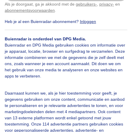
Als je doorgaat, ga je akkoord met de
gebruikers-
,
privacy-
en
Klik
hier
om dit aan te passen
Door: Toon Boons
Gemaakt: 01-07-2025, 41x bekeken
abonnementsvoorwaarden
.
Heb je al een Buienradar-abonnement?
Inloggen
Warmweer
Paraplu
Volopzon
Buienradar is onderdeel van DPG Media.
Buienradar en DPG Media gebruiken cookies om informatie over
je apparaat, locatie, browser en surfgedrag te verzamelen. Deze
informatie combineren we met de gegevens die je zelf deelt met
Bekijk slideshow
ons, zoals wanneer je een account aanmaakt. Dit doen we om
het gebruik van onze media te analyseren en onze websites en
apps te verbeteren.
Daarnaast kunnen we, als je hier toestemming voor geeft, je
Een moment geduld aub...
gegevens gebruiken om onze content, communicatie en aanbod
te personaliseren en je relevante advertenties te tonen, en voor
marketingdoeleinden delen met 4 mediapartners. Ook content
van 13 externe platformen wordt enkel getoond met jouw
toestemming. Onze 114 advertentie partners gebruiken cookies
voor gepersonaliseerde advertenties, advertentie- en