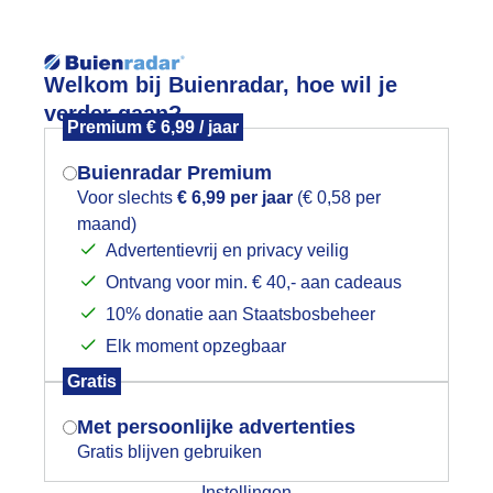
Reisinforma
Lees meer.
Welkom bij Buienradar, hoe wil je
verder gaan?
Premium € 6,99 / jaar
wijd
Foto en video
Weerzine
Buienradar Premium
Zoeken in 
Voor slechts
€ 6,99 per jaar
(€ 0,58 per
maand)
Mogen we je locatie gebruiken voor
onnehoed
Advertentievrij en privacy veilig
het weer?
Ontvang voor min. € 40,- aan cadeaus
10% donatie aan Staatsbosbeheer
Elk moment opzegbaar
Indien je hier nog geen akkoord op hebt
Gratis
gegeven, verschijnt er zo een pop-up uit
je browser waarin deze toestemming
Met persoonlijke advertenties
gevraagd wordt.
Gratis blijven gebruiken
Instellingen