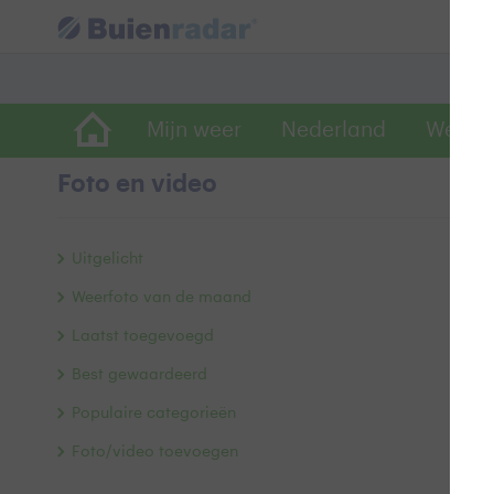
Mijn weer
Nederland
Wereld
Foto en video
Z
Uitgelicht
Weerfoto van de maand
Laatst toegevoegd
Best gewaardeerd
Populaire categorieën
Foto/video toevoegen