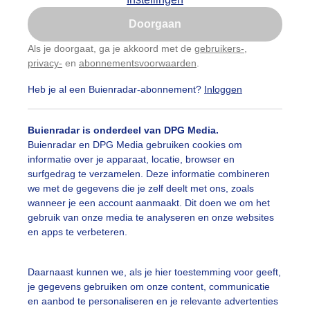
Is goed, toon de popup
Doorgaan
Nu niet, misschien later
Als je doorgaat, ga je akkoord met de
gebruikers-
,
privacy-
en
abonnementsvoorwaarden
.
Gebruik je Safari en wil je niet elke dag deze pop-up
zien?
Heb je al een Buienradar-abonnement?
Inloggen
Klik
hier
om dit aan te passen
Buienradar is onderdeel van DPG Media.
Buienradar en DPG Media gebruiken cookies om
informatie over je apparaat, locatie, browser en
surfgedrag te verzamelen. Deze informatie combineren
we met de gegevens die je zelf deelt met ons, zoals
wanneer je een account aanmaakt. Dit doen we om het
gebruik van onze media te analyseren en onze websites
en apps te verbeteren.
Daarnaast kunnen we, als je hier toestemming voor geeft,
nnehoed
je gegevens gebruiken om onze content, communicatie
en aanbod te personaliseren en je relevante advertenties
r: Cynthia Van Leusden
Gemaakt: 28-06-2025, 48x bekeken