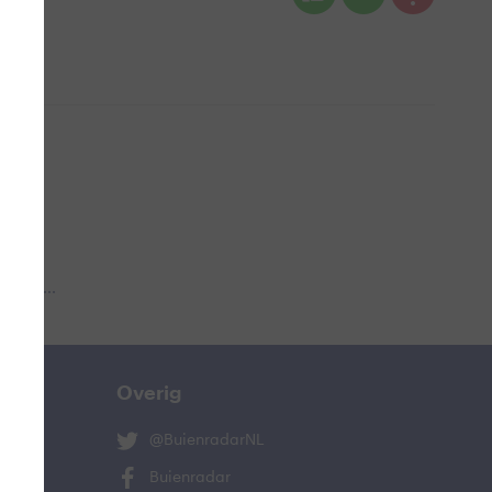
 aub...
Overig
@BuienradarNL
Buienradar