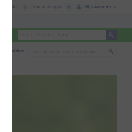
tie:
Files
| Treinmeldingen
Mijn Account
0
11
foto & video: