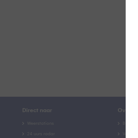
Z
B
Direct naar
Over B
Weerstations
Bedrij
24 uurs radar
Veelge