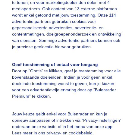
te tonen, en voor marketingdoeleinden delen met 4
mediapartners. Ook content van 13 externe platformen
wordt enkel getoond met jouw toestemming. Onze 114
onnehoed
Zomer
Zon
advertentie partners gebruiken cookies voor
gepersonaliseerde advertenties, advertentie- en
contentmetingen, doelgroepenonderzoek en ontwikkeling
ekijk slideshow
van diensten. Sommige advertentie partners kunnen ook
je precieze geolocatie hiervoor gebruiken.
Geef toestemming of betaal voor toegang
Door op "Gratis" te klikken, geef je toestemming voor alle
bovenstaande doeleinden. Indien je voor geen enkel
Een moment geduld
doeleinde toestemming wenst te geven, kun je kiezen
voor een advertentievrije ervaring door op “Buienradar
Premium” te klikken.
uienradar
Mijn weer
Jouw keuze geldt enkel voor Buienradar en kun je
opnieuw aanpassen of intrekken via “Privacy-instellingen”
fsgegevens
De Bilt
onderaan onze website of in het menu van onze app.
stelde vragen
Lees meer in ons
privacy-
en
cookiebeleid
.