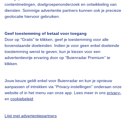
contentmetingen, doelgroepenonderzoek en ontwikkeling van
diensten. Sommige advertentie partners kunnen ook je precieze
Over Buienradar
geolocatie hiervoor gebruiken.
Bedrijfsgegevens
Geef toestemming of betaal voor toegang
Veelgestelde vragen
Door op "Gratis" te klikken, geef je toestemming voor alle
bovenstaande doeleinden. Indien je voor geen enkel doeleinde
Contact
toestemming wenst te geven, kun je kiezen voor een
Toegankelijkheid
advertentievrije ervaring door op “Buienradar Premium” te
klikken.
Gebruikersvoorwaarden
Adverteren
Jouw keuze geldt enkel voor Buienradar en kun je opnieuw
aanpassen of intrekken via “Privacy-instellingen” onderaan onze
Buienradar Team
website of in het menu van onze app. Lees meer in ons
privacy-
Privacy beleid
en
cookiebeleid
.
Cookie beleid
Lijst met advertentiepartners
Privacy instellingen
Gratis weerdata