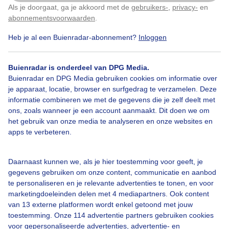
Als je doorgaat, ga je akkoord met de
gebruikers-
,
privacy-
en
Klik
hier
om dit aan te passen
Door: Cynthia Van Leusden
Gemaakt: 24-06-2025, 60x bekeken
abonnementsvoorwaarden
.
Heb je al een Buienradar-abonnement?
Inloggen
Zonnehoed
Zomer
Zon
Buienradar is onderdeel van DPG Media.
Buienradar en DPG Media gebruiken cookies om informatie over
je apparaat, locatie, browser en surfgedrag te verzamelen. Deze
informatie combineren we met de gegevens die je zelf deelt met
Bekijk slideshow
ons, zoals wanneer je een account aanmaakt. Dit doen we om
het gebruik van onze media te analyseren en onze websites en
apps te verbeteren.
Daarnaast kunnen we, als je hier toestemming voor geeft, je
Een moment geduld aub...
gegevens gebruiken om onze content, communicatie en aanbod
te personaliseren en je relevante advertenties te tonen, en voor
marketingdoeleinden delen met 4 mediapartners. Ook content
van 13 externe platformen wordt enkel getoond met jouw
toestemming. Onze 114 advertentie partners gebruiken cookies
voor gepersonaliseerde advertenties, advertentie- en