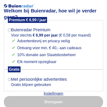
Welkom bij Buienradar, hoe wil je verder
gaan?
Premium € 6,99 / jaar
Mogen we je locatie gebruiken voor het
Morgen mooi weer
weer?
Buienradar Premium
Voor slechts
€ 6,99 per jaar
(€ 0,58 per maand)
Advertentievrij en privacy veilig
Ontvang voor min. € 40,- aan cadeaus
Indien je hier nog geen akkoord op hebt gegeven,
verschijnt er zo een pop-up uit je browser waarin
10% donatie aan Staatsbosbeheer
deze toestemming gevraagd wordt.
Elk moment opzegbaar
Gratis
Is goed, toon de popup
Met persoonlijke advertenties
Gratis blijven gebruiken
Instellingen
Nu niet, misschien later
Zonnehoed
Doorgaan
Gebruik je Safari en wil je niet elke dag deze pop-up zien?