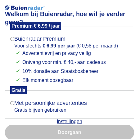
Welkom bij Buienradar, hoe wil je verder
gaan?
Premium € 6,99 / jaar
Mogen we je locatie gebruiken voor het
Lees meer.
weer?
Buienradar Premium
Prachtige wolkenlucht
Voor slechts
€ 6,99 per jaar
(€ 0,58 per maand)
Advertentievrij en privacy veilig
Ontvang voor min. € 40,- aan cadeaus
Indien je hier nog geen akkoord op hebt gegeven,
verschijnt er zo een pop-up uit je browser waarin
10% donatie aan Staatsbosbeheer
deze toestemming gevraagd wordt.
Elk moment opzegbaar
Gratis
Is goed, toon de popup
Met persoonlijke advertenties
Gratis blijven gebruiken
Instellingen
Nu niet, misschien later
Zojuist
Doorgaan
Gebruik je Safari en wil je niet elke dag deze pop-up zien?