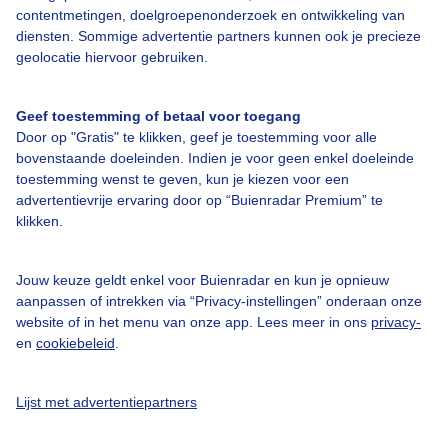
contentmetingen, doelgroepenonderzoek en ontwikkeling van
diensten. Sommige advertentie partners kunnen ook je precieze
Over Buienradar
geolocatie hiervoor gebruiken.
Bedrijfsgegevens
Geef toestemming of betaal voor toegang
Veelgestelde vragen
Door op "Gratis" te klikken, geef je toestemming voor alle
bovenstaande doeleinden. Indien je voor geen enkel doeleinde
Contact
toestemming wenst te geven, kun je kiezen voor een
advertentievrije ervaring door op “Buienradar Premium” te
Toegankelijkheid
klikken.
Gebruikersvoorwaarden
Adverteren
Jouw keuze geldt enkel voor Buienradar en kun je opnieuw
aanpassen of intrekken via “Privacy-instellingen” onderaan onze
Buienradar Team
website of in het menu van onze app. Lees meer in ons
privacy-
Privacy beleid
en
cookiebeleid
.
Cookie beleid
Lijst met advertentiepartners
Privacy instellingen
Gratis weerdata