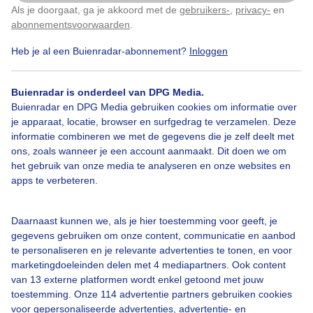
Als je doorgaat, ga je akkoord met de
gebruikers-
,
privacy-
en
Klik
hier
om dit aan te passen
Door: Dilia van Zon
Gemaakt: 24-06-2025, 44x bekeken
abonnementsvoorwaarden
.
Heb je al een Buienradar-abonnement?
Inloggen
#wolkendek
Wolken
Buienradar is onderdeel van DPG Media.
Buienradar en DPG Media gebruiken cookies om informatie over
je apparaat, locatie, browser en surfgedrag te verzamelen. Deze
informatie combineren we met de gegevens die je zelf deelt met
Bekijk slideshow
ons, zoals wanneer je een account aanmaakt. Dit doen we om
het gebruik van onze media te analyseren en onze websites en
apps te verbeteren.
Daarnaast kunnen we, als je hier toestemming voor geeft, je
Een moment geduld aub...
gegevens gebruiken om onze content, communicatie en aanbod
te personaliseren en je relevante advertenties te tonen, en voor
marketingdoeleinden delen met 4 mediapartners. Ook content
van 13 externe platformen wordt enkel getoond met jouw
toestemming. Onze 114 advertentie partners gebruiken cookies
voor gepersonaliseerde advertenties, advertentie- en