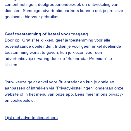
contentmetingen, doelgroepenonderzoek en ontwikkeling van
Veelgestelde vragen
diensten. Sommige advertentie partners kunnen ook je precieze
geolocatie hiervoor gebruiken.
Contact
Toegankelijkheid
Geef toestemming of betaal voor toegang
Gebruikersvoorwaarden
Door op "Gratis" te klikken, geef je toestemming voor alle
bovenstaande doeleinden. Indien je voor geen enkel doeleinde
Adverteren
toestemming wenst te geven, kun je kiezen voor een
Buienradar Team
advertentievrije ervaring door op “Buienradar Premium” te
klikken.
Privacy beleid
Cookie beleid
Jouw keuze geldt enkel voor Buienradar en kun je opnieuw
Privacy instellingen
aanpassen of intrekken via “Privacy-instellingen” onderaan onze
website of in het menu van onze app. Lees meer in ons
privacy-
Gratis weerdata
en
cookiebeleid
.
@BuienradarNL
Lijst met advertentiepartners
Buienradar
Buienradar