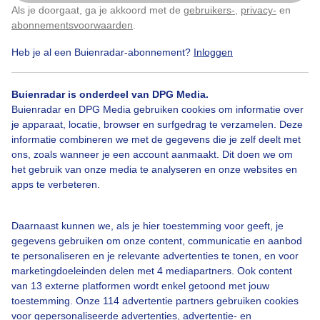
Gemaakt: 23-06-2025, 44x bekeken
Als je doorgaat, ga je akkoord met de
gebruikers-
,
privacy-
en
Klik
hier
om dit aan te passen
abonnementsvoorwaarden
.
Heb je al een Buienradar-abonnement?
Inloggen
Bekijk slideshow
Buienradar is onderdeel van DPG Media.
Buienradar en DPG Media gebruiken cookies om informatie over
je apparaat, locatie, browser en surfgedrag te verzamelen. Deze
informatie combineren we met de gegevens die je zelf deelt met
ons, zoals wanneer je een account aanmaakt. Dit doen we om
Een moment geduld aub...
het gebruik van onze media te analyseren en onze websites en
apps te verbeteren.
Daarnaast kunnen we, als je hier toestemming voor geeft, je
gegevens gebruiken om onze content, communicatie en aanbod
te personaliseren en je relevante advertenties te tonen, en voor
marketingdoeleinden delen met 4 mediapartners. Ook content
Over Buienradar
van 13 externe platformen wordt enkel getoond met jouw
toestemming. Onze 114 advertentie partners gebruiken cookies
Bedrijfsgegevens
voor gepersonaliseerde advertenties, advertentie- en