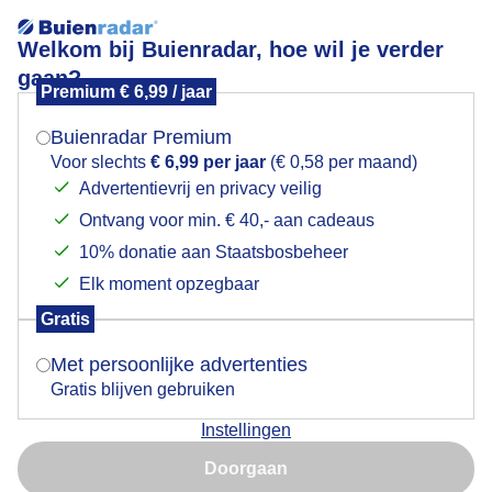
Welkom bij Buienradar, hoe wil je verder
gaan?
Premium € 6,99 / jaar
Mogen we je locatie gebruiken voor het
Cagnes Sur Mer Frankrijk
weer?
Buienradar Premium
Voor slechts
€ 6,99 per jaar
(€ 0,58 per maand)
Advertentievrij en privacy veilig
Ontvang voor min. € 40,- aan cadeaus
Indien je hier nog geen akkoord op hebt gegeven,
verschijnt er zo een pop-up uit je browser waarin
10% donatie aan Staatsbosbeheer
deze toestemming gevraagd wordt.
Elk moment opzegbaar
Gratis
Is goed, toon de popup
Met persoonlijke advertenties
Gratis blijven gebruiken
Instellingen
Nu niet, misschien later
Door: willie.elschot1963@gmail.com
Doorgaan
Gebruik je Safari en wil je niet elke dag deze pop-up zien?