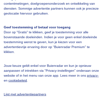
contentmetingen, doelgroepenonderzoek en ontwikkeling van
diensten. Sommige advertentie partners kunnen ook je precieze
Over Buienradar
geolocatie hiervoor gebruiken.
Bedrijfsgegevens
Geef toestemming of betaal voor toegang
Veelgestelde vragen
Door op "Gratis" te klikken, geef je toestemming voor alle
bovenstaande doeleinden. Indien je voor geen enkel doeleinde
Contact
toestemming wenst te geven, kun je kiezen voor een
advertentievrije ervaring door op “Buienradar Premium” te
Toegankelijkheid
klikken.
Gebruikersvoorwaarden
Adverteren
Jouw keuze geldt enkel voor Buienradar en kun je opnieuw
aanpassen of intrekken via “Privacy-instellingen” onderaan onze
Buienradar Team
website of in het menu van onze app. Lees meer in ons
privacy-
Privacy beleid
en
cookiebeleid
.
Cookie beleid
Lijst met advertentiepartners
Privacy instellingen
Gratis weerdata