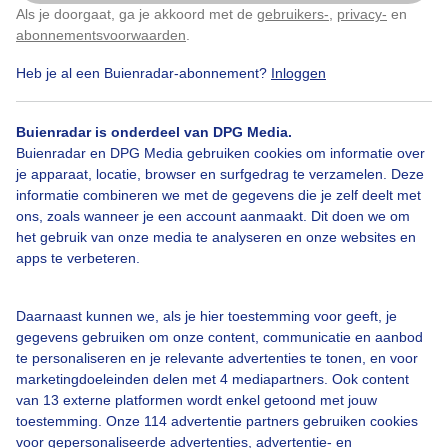
Als je doorgaat, ga je akkoord met de
gebruikers-
,
privacy-
en
Klik
hier
om dit aan te passen
Door: Martha kivits
Gemaakt: 23-06-2025, 29x bekeken
abonnementsvoorwaarden
.
Heb je al een Buienradar-abonnement?
Inloggen
Zomer
Zon
Regen
Buienradar is onderdeel van DPG Media.
Buienradar en DPG Media gebruiken cookies om informatie over
je apparaat, locatie, browser en surfgedrag te verzamelen. Deze
informatie combineren we met de gegevens die je zelf deelt met
Bekijk slideshow
ons, zoals wanneer je een account aanmaakt. Dit doen we om
het gebruik van onze media te analyseren en onze websites en
apps te verbeteren.
Daarnaast kunnen we, als je hier toestemming voor geeft, je
Een moment geduld aub...
gegevens gebruiken om onze content, communicatie en aanbod
te personaliseren en je relevante advertenties te tonen, en voor
marketingdoeleinden delen met 4 mediapartners. Ook content
van 13 externe platformen wordt enkel getoond met jouw
toestemming. Onze 114 advertentie partners gebruiken cookies
voor gepersonaliseerde advertenties, advertentie- en