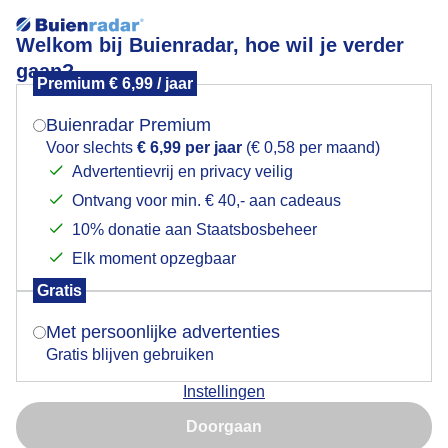
Welkom bij Buienradar, hoe wil je verder
gaan?
Premium € 6,99 / jaar
Mogen we je locatie gebruiken voor het
Lees meer.
weer?
Buienradar Premium
De natuur knapt wel op van een buitje
Voor slechts
€ 6,99 per jaar
(€ 0,58 per maand)
Advertentievrij en privacy veilig
Ontvang voor min. € 40,- aan cadeaus
Indien je hier nog geen akkoord op hebt gegeven,
verschijnt er zo een pop-up uit je browser waarin
10% donatie aan Staatsbosbeheer
deze toestemming gevraagd wordt.
Elk moment opzegbaar
Gratis
Is goed, toon de popup
Met persoonlijke advertenties
Gratis blijven gebruiken
Instellingen
Nu niet, misschien later
De natuur knapt wel op van een buitje
Doorgaan
Gebruik je Safari en wil je niet elke dag deze pop-up zien?