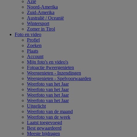
Azië
Noord-Amerika
Zuid-Amerika
Australië / Oceanië
Wintersport
Zomer in Tirol
Foto en video
Profiel
Zoeken
Plaats
Account
Mijn foto's en video's
Fotoactie #weergenieten
Weergenieten - Inzendingen
Weergenieten - Spelvoorwaarden
Weerfoto van het Jaar
Weerfoto van het Jaar
Weerfoto van het Jaar
Weerfoto van het Jaar
Uitgelicht
Weerfoto van de maand
Weerfoto van de week
Laatst toegevoegd
Best gewaardeerd
Meeste bijdragen