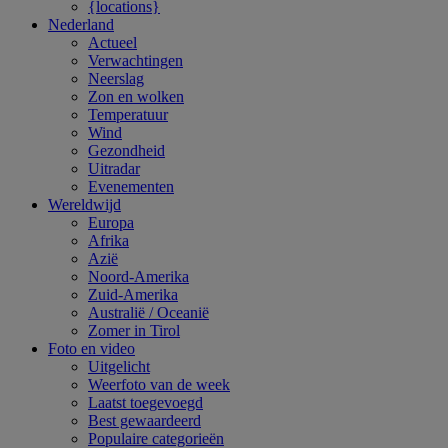
{locations}
Nederland
Actueel
Verwachtingen
Neerslag
Zon en wolken
Temperatuur
Wind
Gezondheid
Uitradar
Evenementen
Wereldwijd
Europa
Afrika
Azië
Noord-Amerika
Zuid-Amerika
Australië / Oceanië
Zomer in Tirol
Foto en video
Uitgelicht
Weerfoto van de week
Laatst toegevoegd
Best gewaardeerd
Populaire categorieën