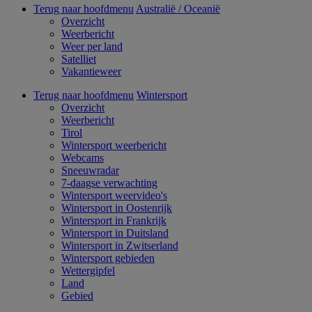
Terug naar hoofdmenu
Australië / Oceanië
Overzicht
Weerbericht
Weer per land
Satelliet
Vakantieweer
Terug naar hoofdmenu
Wintersport
Overzicht
Weerbericht
Tirol
Wintersport weerbericht
Webcams
Sneeuwradar
7-daagse verwachting
Wintersport weervideo's
Wintersport in Oostenrijk
Wintersport in Frankrijk
Wintersport in Duitsland
Wintersport in Zwitserland
Wintersport gebieden
Wettergipfel
Land
Gebied