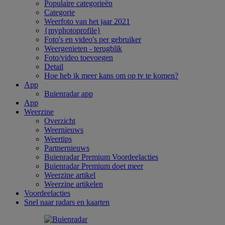
Populaire categorieën
Categorie
Weerfoto van het jaar 2021
{myphotoprofile}
Foto's en video's per gebruiker
Weergenieten - terugblik
Foto/video toevoegen
Detail
Hoe heb ik meer kans om op tv te komen?
App
Buienradar app
App
Weerzine
Overzicht
Weernieuws
Weertips
Partnernieuws
Buienradar Premium Voordeelacties
Buienradar Premium doet meer
Weerzine artikel
Weerzine artikelen
Voordeelacties
Snel naar radars en kaarten