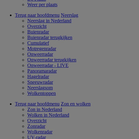
Weer per plaats
Terug naar hoofdmenu
Neerslag
Neerslag in Nederland
Overzicht
Buienradar
Buienradar terugkijken
Cumulatief
Motregenradar
Onweerradar
Onweerradar terugkijken
Onweerradar - LIVE
Panoramaradar
Hagelradar
Sneeuwradar
Neerslagsom
Wolkentoppen
Terug naar hoofdmenu
Zon en wolken
Zon in Nederland
Wolken in Nederland
Overzicht
Zonradar
Wolkenradar
UV-radar