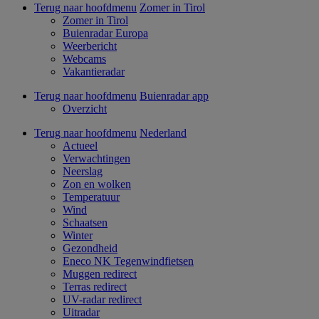
Terug naar hoofdmenu
Zomer in Tirol
Zomer in Tirol
Buienradar Europa
Weerbericht
Webcams
Vakantieradar
Terug naar hoofdmenu
Buienradar app
Overzicht
Terug naar hoofdmenu
Nederland
Actueel
Verwachtingen
Neerslag
Zon en wolken
Temperatuur
Wind
Schaatsen
Winter
Gezondheid
Eneco NK Tegenwindfietsen
Muggen redirect
Terras redirect
UV-radar redirect
Uitradar