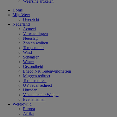
Weerzine artikelen
Home
Mijn Weer
Overzicht
Nederland
Actueel
Verwachtingen
Neerslag
Zon en wolken
Temperatuur
Wind
Schaatsen
Winter
Gezondheid
Eneco NK Tegenwindfietsen
Muggen redirect
Terras redirect
UV-radar redirect
Uitradar
Vakantieradar Widget
Evenementen
Wereldwijd
Europa
Afrika