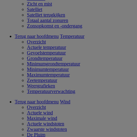
Zicht en mist
Satelliet
Satelliet terugkijken
Totaal aantal zonuren
Zonsopkomst en -ondergang
Terug naar hoofdmenu
Temperatuur
Overzicht
Actuele temperatuur
Gevoelstemperatuur
Grondtemperatuur
Minimumgrondtemperatuur
Minimumtemperatuur
Maximumtemperatuur
Zeetemperatuur
Weergrafieken
Temperatuurverwachting
Terug naar hoofdmenu
Wind
Overzicht
Actuele wind
Maximale wind
Actuele windstoten
Zwaarste windstoten
De Pluim