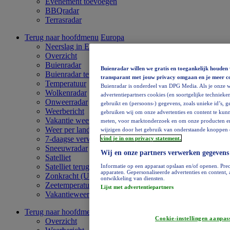
Evenement toevoegen
BBQradar
Terrasradar
Terug naar hoofdmenu
Europa
Neerslag in Europa
Overzicht
Buienradar
Buienradar willen we gratis en toegankelijk houden 
Buienradar terugkijken
transparant met jouw privacy omgaan en je meer c
Temperatuur
Buienradar is onderdeel van DPG Media. Als je onze w
Wolkenradar
advertentiepartners cookies (en soortgelijke technieken
Onweerradar
gebruikt en (persoons-) gegevens, zoals unieke id’s, 
Weerbericht
gebruiken wij om onze advertenties en content te kunn
Vakantie weervideo
meten, voor marktonderzoek en om onze producten en di
Weer per land
wijzigen door het gebruik van onderstaande knoppen o
7-daagse verwachting
vind je in ons privacy statement.
Sneeuwradar
Wij en onze partners verwerken gegevens
Satelliet
Satelliet terugkijken
Informatie op een apparaat opslaan en/of openen. Prec
apparaten. Gepersonaliseerde advertenties en content
Zonkracht (UV)
ontwikkeling van diensten.
Zeetemperatuur
Lijst met advertentiepartners
Vakantieweer
Terug naar hoofdmenu
Afrika
Cookie-instellingen aanpas
Overzicht