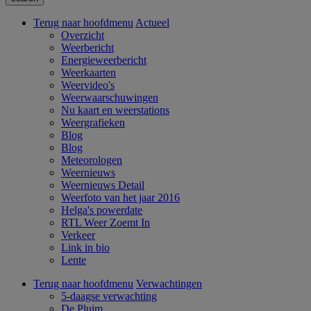
Terug naar hoofdmenu
Actueel
Overzicht
Weerbericht
Energieweerbericht
Weerkaarten
Weervideo's
Weerwaarschuwingen
Nu kaart en weerstations
Weergrafieken
Blog
Blog
Meteorologen
Weernieuws
Weernieuws Detail
Weerfoto van het jaar 2016
Helga's powerdate
RTL Weer Zoemt In
Verkeer
Link in bio
Lente
Terug naar hoofdmenu
Verwachtingen
5-daagse verwachting
De Pluim