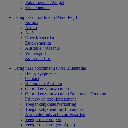
Vakantieradar Widget
Evenementen
Terug naar hoofdmenu
Wereldwijd
Europa
Afrika
Azië
Noord-Amerika
Zuid-Amerika
Australië / Oceanië
Wintersport
Zomer in Tirol
Terug naar hoofdmenu
Over Buienradar
Bedrijfsgegevens
Contact
Buienradar Bronnen
Gebruikersvoorwaarden
Gebruikersvoorwaarden Buienradar Premium
Privacy- en cookiestatement
Toegankelijkheidsverklaring
Toegankelijkheid bij Buienradar
Armoedefonds actievoorwaarden
Veelgestelde vragen
Veelgestelde vragen (Apps)