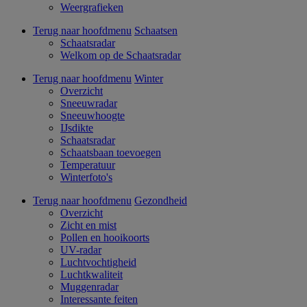
Weergrafieken
Terug naar hoofdmenu
Schaatsen
Schaatsradar
Welkom op de Schaatsradar
Terug naar hoofdmenu
Winter
Overzicht
Sneeuwradar
Sneeuwhoogte
IJsdikte
Schaatsradar
Schaatsbaan toevoegen
Temperatuur
Winterfoto's
Terug naar hoofdmenu
Gezondheid
Overzicht
Zicht en mist
Pollen en hooikoorts
UV-radar
Luchtvochtigheid
Luchtkwaliteit
Muggenradar
Interessante feiten