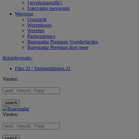
{myphotoprofile}
Foto/video toevoegen
Weerzine
Overzicht
Weernieuws
Weertips
Partnernieuws
Buienradar Premium Voordeelacties
Buienradar Premium doet meer
Reisinformatie:
Files
31
| Treinmeldingen
11
Vinden:
Vinden: