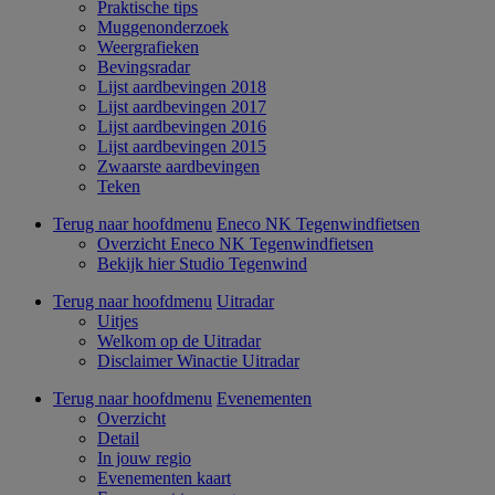
Praktische tips
Muggenonderzoek
Weergrafieken
Bevingsradar
Lijst aardbevingen 2018
Lijst aardbevingen 2017
Lijst aardbevingen 2016
Lijst aardbevingen 2015
Zwaarste aardbevingen
Teken
Terug naar hoofdmenu
Eneco NK Tegenwindfietsen
Overzicht Eneco NK Tegenwindfietsen
Bekijk hier Studio Tegenwind
Terug naar hoofdmenu
Uitradar
Uitjes
Welkom op de Uitradar
Disclaimer Winactie Uitradar
Terug naar hoofdmenu
Evenementen
Overzicht
Detail
In jouw regio
Evenementen kaart