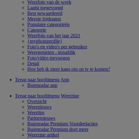
Weerfoto van de week
Laatst toegevoegd
Best gewaardeerd
Meeste bijdragen
Populaire categorieën
Categorie
Weerfoto van het jaar 2021
{myphotoprofile}
Foto's en video's per gebruiker
Weergenieten - terugblik
Foto/video toevoegen
Detail
Hoe heb ik meer kans om op tv te komen?
Terug naar hoofdmenu
App
Buienradar app
Terug naar hoofdmenu
Weerzine
Overzicht
Weernieuws
Weertips
Partnernieuws
Buienradar Premium Voordeelacties
Buienradar Premium doet meer
Weerzine artikel