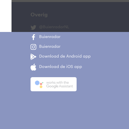
Overig
@BuienradarNL
Buienradar
Buienradar
Download de Android app
Download de iOS app