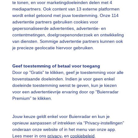
te tonen, en voor marketingdoeleinden delen met 4
mediapartners. Ook content van 13 externe platformen
wordt enkel getoond met jouw toestemming. Onze 114
advertentie partners gebruiken cookies voor
gepersonaliseerde advertenties, advertentie- en
pisch warm, het is stil op straat
contentmetingen, doelgroepenonderzoek en ontwikkeling
van diensten. Sommige advertentie partners kunnen ook
r: Marij Bouwers
Gemaakt: 22-06-2025, 64x bekeken
je precieze geolocatie hiervoor gebruiken.
on
Wolken
Geef toestemming of betaal voor toegang
Door op "Gratis" te klikken, geef je toestemming voor alle
bovenstaande doeleinden. Indien je voor geen enkel
ekijk slideshow
doeleinde toestemming wenst te geven, kun je kiezen
voor een advertentievrije ervaring door op “Buienradar
Premium” te klikken.
Jouw keuze geldt enkel voor Buienradar en kun je
opnieuw aanpassen of intrekken via “Privacy-instellingen”
Een moment geduld
onderaan onze website of in het menu van onze app.
Lees meer in ons
privacy-
en
cookiebeleid
.