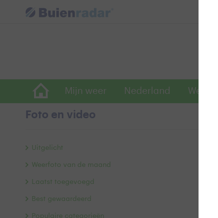
Mijn weer
Nederland
Wereld
Foto en video
t
Uitgelicht
Weerfoto van de maand
Laatst toegevoegd
Best gewaardeerd
Populaire categorieën