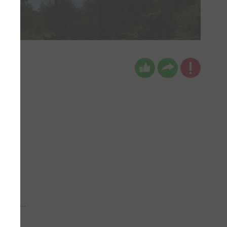
 aub...