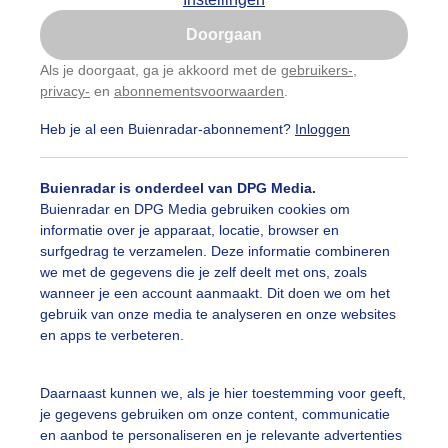
Is goed, toon de popup
Doorgaan
Nu niet, misschien later
Als je doorgaat, ga je akkoord met de
gebruikers-
,
privacy-
en
abonnementsvoorwaarden
.
Gebruik je Safari en wil je niet elke dag deze pop-up
zien?
Heb je al een Buienradar-abonnement?
Inloggen
Klik
hier
om dit aan te passen
Buienradar is onderdeel van DPG Media.
Buienradar en DPG Media gebruiken cookies om
informatie over je apparaat, locatie, browser en
surfgedrag te verzamelen. Deze informatie combineren
we met de gegevens die je zelf deelt met ons, zoals
wanneer je een account aanmaakt. Dit doen we om het
gebruik van onze media te analyseren en onze websites
en apps te verbeteren.
Daarnaast kunnen we, als je hier toestemming voor geeft,
je gegevens gebruiken om onze content, communicatie
en aanbod te personaliseren en je relevante advertenties