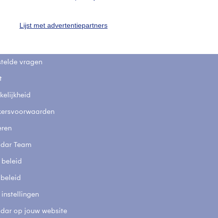
uienradar
Mijn weer
Lijst met advertentiepartners
fsgegevens
De Bilt
stelde vragen
t
elijkheid
kersvoorwaarden
eren
adar Team
 beleid
 beleid
 instellingen
adar op jouw website