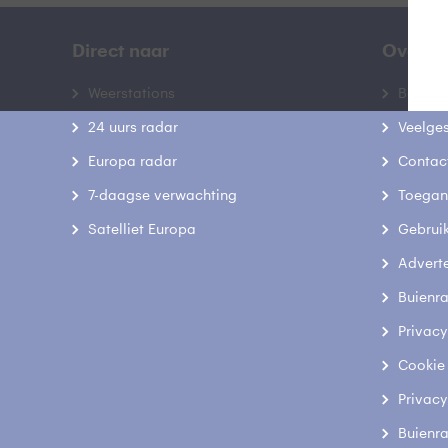
Direct naar
Over B
Weerstations
Bedrij
24 uurs radar
Veelge
Europa radar
Contac
7-daagse verwachting
Toegank
Satelliet Europa
Gebrui
Advert
Buienr
Privacy
Cookie
Privacy
Buienr