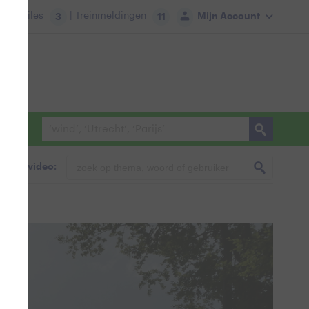
tie:
Files
| Treinmeldingen
Mijn Account
3
11
foto & video: