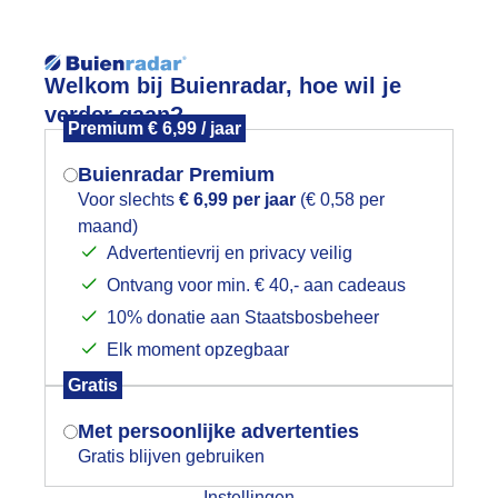
Reisinforma
Welkom bij Buienradar, hoe wil je
verder gaan?
Premium € 6,99 / jaar
Buienradar Premium
Voor slechts
€ 6,99 per jaar
(€ 0,58 per
wijd
Foto en video
Weerzine
maand)
Mogen we je locatie gebruiken voor
Advertentievrij en privacy veilig
het weer?
Zoeken in 
Ontvang voor min. € 40,- aan cadeaus
10% donatie aan Staatsbosbeheer
ropisch warm in het zuiden
Elk moment opzegbaar
Indien je hier nog geen akkoord op hebt
Gratis
gegeven, verschijnt er zo een pop-up uit
je browser waarin deze toestemming
Met persoonlijke advertenties
gevraagd wordt.
Gratis blijven gebruiken
Instellingen