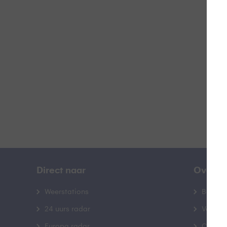
W
B
Direct naar
Over B
Weerstations
Bedrij
24 uurs radar
Veelge
Europa radar
Contac