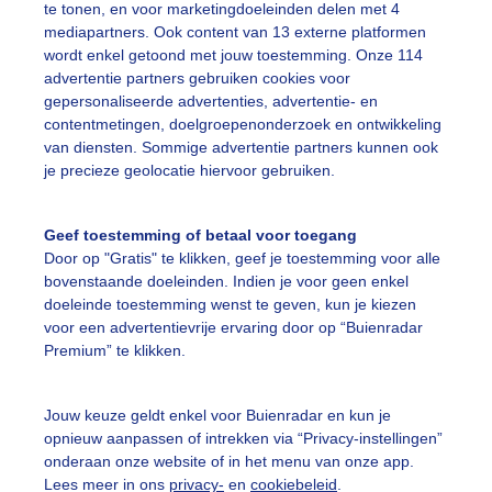
te tonen, en voor marketingdoeleinden delen met 4
mediapartners. Ook content van 13 externe platformen
olken
wordt enkel getoond met jouw toestemming. Onze 114
advertentie partners gebruiken cookies voor
gepersonaliseerde advertenties, advertentie- en
ekijk slideshow
contentmetingen, doelgroepenonderzoek en ontwikkeling
van diensten. Sommige advertentie partners kunnen ook
je precieze geolocatie hiervoor gebruiken.
Geef toestemming of betaal voor toegang
Door op "Gratis" te klikken, geef je toestemming voor alle
Een moment geduld
bovenstaande doeleinden. Indien je voor geen enkel
doeleinde toestemming wenst te geven, kun je kiezen
voor een advertentievrije ervaring door op “Buienradar
Premium” te klikken.
uienradar
Mijn weer
Jouw keuze geldt enkel voor Buienradar en kun je
fsgegevens
De Bilt
opnieuw aanpassen of intrekken via “Privacy-instellingen”
stelde vragen
onderaan onze website of in het menu van onze app.
Lees meer in ons
privacy-
en
cookiebeleid
.
t