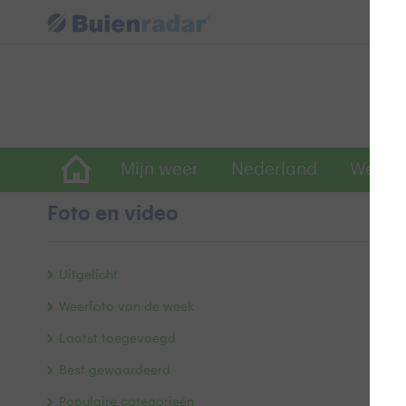
Mijn weer
Nederland
Wereld
Foto en video
N
Uitgelicht
Weerfoto van de week
Laatst toegevoegd
Best gewaardeerd
Populaire categorieën