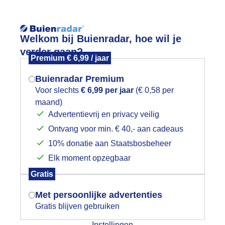
Reisinforma
Welkom bij Buienradar, hoe wil je
verder gaan?
Premium € 6,99 / jaar
Buienradar Premium
Voor slechts
€ 6,99 per jaar
(€ 0,58 per
wijd
Foto en video
Weerzine
maand)
Mogen we je locatie gebruiken voor
Advertentievrij en privacy veilig
het weer?
Zoeken in 
Ontvang voor min. € 40,- aan cadeaus
10% donatie aan Staatsbosbeheer
aderende buien
Elk moment opzegbaar
Indien je hier nog geen akkoord op hebt
Gratis
gegeven, verschijnt er zo een pop-up uit
je browser waarin deze toestemming
Met persoonlijke advertenties
gevraagd wordt.
Gratis blijven gebruiken
Instellingen