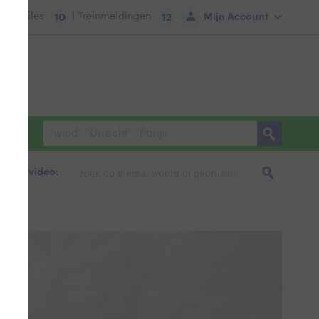
tie:
Files
| Treinmeldingen
Mijn Account
10
12
foto & video: