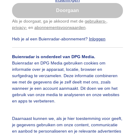
Is goed, toon de popup
Doorgaan
Nu niet, misschien later
Als je doorgaat, ga je akkoord met de
gebruikers-
,
privacy-
en
abonnementsvoorwaarden
.
Gebruik je Safari en wil je niet elke dag deze pop-up
zien?
Heb je al een Buienradar-abonnement?
Inloggen
Klik
hier
om dit aan te passen
Buienradar is onderdeel van DPG Media.
Buienradar en DPG Media gebruiken cookies om
informatie over je apparaat, locatie, browser en
surfgedrag te verzamelen. Deze informatie combineren
we met de gegevens die je zelf deelt met ons, zoals
wanneer je een account aanmaakt. Dit doen we om het
gebruik van onze media te analyseren en onze websites
en apps te verbeteren.
enemend bewolkt
Daarnaast kunnen we, als je hier toestemming voor geeft,
je gegevens gebruiken om onze content, communicatie
r: Gert de Bruijn
Gemaakt: 22-06-2025, 41x bekeken
en aanbod te personaliseren en je relevante advertenties