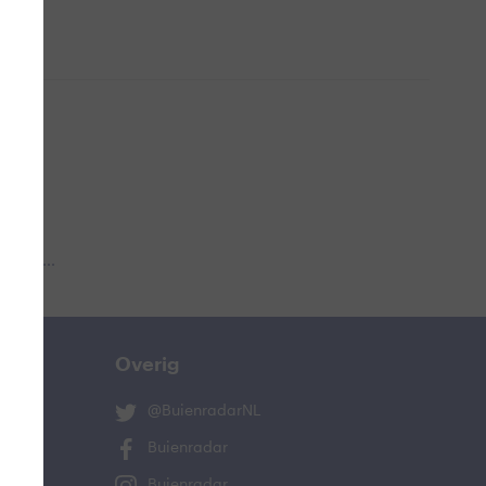
 aub...
Overig
@BuienradarNL
Buienradar
Buienradar