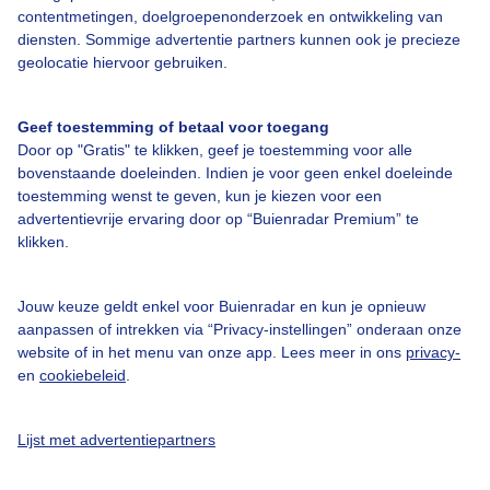
contentmetingen, doelgroepenonderzoek en ontwikkeling van
Een moment geduld aub...
diensten. Sommige advertentie partners kunnen ook je precieze
geolocatie hiervoor gebruiken.
Geef toestemming of betaal voor toegang
Door op "Gratis" te klikken, geef je toestemming voor alle
bovenstaande doeleinden. Indien je voor geen enkel doeleinde
Over Buienradar
toestemming wenst te geven, kun je kiezen voor een
advertentievrije ervaring door op “Buienradar Premium” te
klikken.
Bedrijfsgegevens
Veelgestelde vragen
Jouw keuze geldt enkel voor Buienradar en kun je opnieuw
Contact
aanpassen of intrekken via “Privacy-instellingen” onderaan onze
website of in het menu van onze app. Lees meer in ons
privacy-
Toegankelijkheid
en
cookiebeleid
.
Gebruikersvoorwaarden
Adverteren
Lijst met advertentiepartners
Buienradar Team