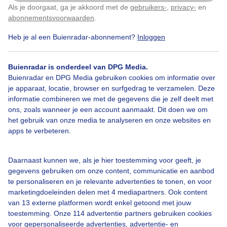
van over, en al aardig groot, (links op de foto).. Als de
Als je doorgaat, ga je akkoord met de
gebruikers-
,
privacy-
en
Klik
hier
om dit aan te passen
ouders niet genoeg voedsel voor meer jongen kunnen
abonnementsvoorwaarden
.
vinden, gaat er altijd een van het nest snel achteruit.
Het kan ook een andere reden hebben dat een jong is
Heb je al een Buienradar-abonnement?
Inloggen
doodgegaan natuurlijk!
Buienradar is onderdeel van DPG Media.
Door: Elly van Niekerk
Gemaakt: 21-06-2025, 293x bekeken
Buienradar en DPG Media gebruiken cookies om informatie over
je apparaat, locatie, browser en surfgedrag te verzamelen. Deze
informatie combineren we met de gegevens die je zelf deelt met
3
ons, zoals wanneer je een account aanmaakt. Dit doen we om
het gebruik van onze media te analyseren en onze websites en
Ooievaars
Zomersetemperatuur
Zon
apps te verbeteren.
Daarnaast kunnen we, als je hier toestemming voor geeft, je
Bekijk slideshow
gegevens gebruiken om onze content, communicatie en aanbod
te personaliseren en je relevante advertenties te tonen, en voor
marketingdoeleinden delen met 4 mediapartners. Ook content
van 13 externe platformen wordt enkel getoond met jouw
toestemming. Onze 114 advertentie partners gebruiken cookies
voor gepersonaliseerde advertenties, advertentie- en