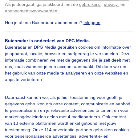
Als je doorgaat, ga je akkoord met de
gebruikers-
,
privacy-
en
Klik
hier
om dit aan te passen
abonnementsvoorwaarden
.
Heb je al een Buienradar-abonnement?
Inloggen
Warmte
Zon
Dieren
Buienradar is onderdeel van DPG Media.
Buienradar en DPG Media gebruiken cookies om informatie over
Bekijk slideshow
je apparaat, locatie, browser en surfgedrag te verzamelen. Deze
informatie combineren we met de gegevens die je zelf deelt met
ons, zoals wanneer je een account aanmaakt. Dit doen we om
het gebruik van onze media te analyseren en onze websites en
apps te verbeteren.
Een moment geduld aub...
Daarnaast kunnen we, als je hier toestemming voor geeft, je
gegevens gebruiken om onze content, communicatie en aanbod
te personaliseren en je relevante advertenties te tonen, en voor
marketingdoeleinden delen met 4 mediapartners. Ook content
van 13 externe platformen wordt enkel getoond met jouw
toestemming. Onze 114 advertentie partners gebruiken cookies
voor gepersonaliseerde advertenties, advertentie- en