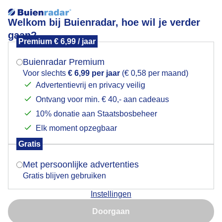
Welkom bij Buienradar, hoe wil je verder
gaan?
Premium € 6,99 / jaar
Mogen we je locatie gebruiken voor het
Libelle in de warme zon
weer?
Buienradar Premium
Voor slechts
€ 6,99 per jaar
(€ 0,58 per maand)
Advertentievrij en privacy veilig
Ontvang voor min. € 40,- aan cadeaus
Indien je hier nog geen akkoord op hebt gegeven,
verschijnt er zo een pop-up uit je browser waarin
10% donatie aan Staatsbosbeheer
deze toestemming gevraagd wordt.
Elk moment opzegbaar
Gratis
Is goed, toon de popup
Met persoonlijke advertenties
Gratis blijven gebruiken
Instellingen
Nu niet, misschien later
Doorgaan
Door: Jolanda Pelkmans
Gemaakt: 21-06-2025, 32x bekeken
Gebruik je Safari en wil je niet elke dag deze pop-up zien?