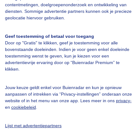
Over Buienradar
contentmetingen, doelgroepenonderzoek en ontwikkeling van
diensten. Sommige advertentie partners kunnen ook je precieze
geolocatie hiervoor gebruiken.
Bedrijfsgegevens
Veelgestelde vragen
Geef toestemming of betaal voor toegang
Door op "Gratis" te klikken, geef je toestemming voor alle
Contact
bovenstaande doeleinden. Indien je voor geen enkel doeleinde
Toegankelijkheid
toestemming wenst te geven, kun je kiezen voor een
advertentievrije ervaring door op “Buienradar Premium” te
Gebruikersvoorwaarden
klikken.
Adverteren
Buienradar Team
Jouw keuze geldt enkel voor Buienradar en kun je opnieuw
aanpassen of intrekken via “Privacy-instellingen” onderaan onze
Privacy beleid
website of in het menu van onze app. Lees meer in ons
privacy-
en
cookiebeleid
.
Cookie beleid
Privacy instellingen
Lijst met advertentiepartners
Gratis weerdata