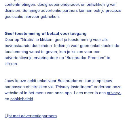
contentmetingen, doelgroepenonderzoek en ontwikkeling van
diensten. Sommige advertentie partners kunnen ook je precieze
Over Buienradar
geolocatie hiervoor gebruiken.
Bedrijfsgegevens
Geef toestemming of betaal voor toegang
Door op "Gratis" te klikken, geef je toestemming voor alle
Veelgestelde vragen
bovenstaande doeleinden. Indien je voor geen enkel doeleinde
toestemming wenst te geven, kun je kiezen voor een
Contact
advertentievrije ervaring door op “Buienradar Premium” te
Toegankelijkheid
klikken.
Gebruikersvoorwaarden
Jouw keuze geldt enkel voor Buienradar en kun je opnieuw
Adverteren
aanpassen of intrekken via “Privacy-instellingen” onderaan onze
Buienradar Team
website of in het menu van onze app. Lees meer in ons
privacy-
en
cookiebeleid
.
Privacy beleid
Cookie beleid
Lijst met advertentiepartners
Privacy instellingen