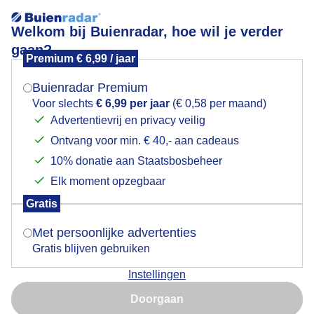
Welkom bij Buienradar, hoe wil je verder
gaan?
Premium € 6,99 / jaar
Mogen we je locatie gebruiken voor het
Zeer warme vrijdag
weer?
Buienradar Premium
Voor slechts
€ 6,99 per jaar
(€ 0,58 per maand)
Advertentievrij en privacy veilig
Ontvang voor min. € 40,- aan cadeaus
Indien je hier nog geen akkoord op hebt gegeven,
verschijnt er zo een pop-up uit je browser waarin
10% donatie aan Staatsbosbeheer
deze toestemming gevraagd wordt.
Elk moment opzegbaar
Gratis
Is goed, toon de popup
Met persoonlijke advertenties
Gratis blijven gebruiken
Vandaag was het in Haarlem een zonnige dag met een
Instellingen
strakblauwe lucht. De temperatuur liep op tot zo’n 25
Nu niet, misschien later
graden en het voelde al vroeg op de dag behoorlijk
Doorgaan
warm aan. Een echte zomerdag.
Gebruik je Safari en wil je niet elke dag deze pop-up zien?