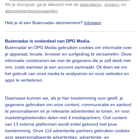
Als je doorgaat, ga je akkoord met de
gebruikers-
,
privacy-
en
Klik
hier
om dit aan te passen
abonnementsvoorwaarden
.
Door: Petr Dorunda
Gemaakt: 20-06-2025, 22x bekeken
Heb je al een Buienradar-abonnement?
Inloggen
Buienradar is onderdeel van DPG Media.
Zomer
Zon
Buienradar en DPG Media gebruiken cookies om informatie over
je apparaat, locatie, browser en surfgedrag te verzamelen. Deze
informatie combineren we met de gegevens die je zelf deelt met
ons, zoals wanneer je een account aanmaakt. Dit doen we om
Bekijk slideshow
het gebruik van onze media te analyseren en onze websites en
apps te verbeteren.
Daarnaast kunnen we, als je hier toestemming voor geeft, je
gegevens gebruiken om onze content, communicatie en aanbod
Een moment geduld aub...
te personaliseren en je relevante advertenties te tonen, en voor
marketingdoeleinden delen met 4 mediapartners. Ook content
van 13 externe platformen wordt enkel getoond met jouw
toestemming. Onze 114 advertentie partners gebruiken cookies
voor gepersonaliseerde advertenties, advertentie- en