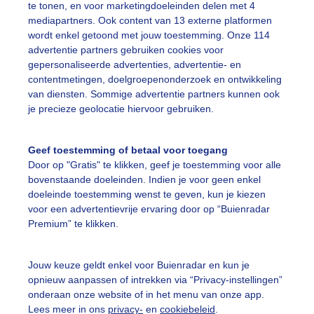
te tonen, en voor marketingdoeleinden delen met 4
mediapartners. Ook content van 13 externe platformen
wordt enkel getoond met jouw toestemming. Onze 114
advertentie partners gebruiken cookies voor
gepersonaliseerde advertenties, advertentie- en
auwe lucht Sluierbewolking Water Natuur
contentmetingen, doelgroepenonderzoek en ontwikkeling
van diensten. Sommige advertentie partners kunnen ook
r: Sandra Romijn
Gemaakt: 20-06-2025, 56x bekeken
je precieze geolocatie hiervoor gebruiken.
blauwelucht
Sluierbewolking
Geef toestemming of betaal voor toegang
Door op "Gratis" te klikken, geef je toestemming voor alle
bovenstaande doeleinden. Indien je voor geen enkel
ekijk slideshow
doeleinde toestemming wenst te geven, kun je kiezen
voor een advertentievrije ervaring door op “Buienradar
Premium” te klikken.
Jouw keuze geldt enkel voor Buienradar en kun je
opnieuw aanpassen of intrekken via “Privacy-instellingen”
Een moment geduld
onderaan onze website of in het menu van onze app.
Lees meer in ons
privacy-
en
cookiebeleid
.