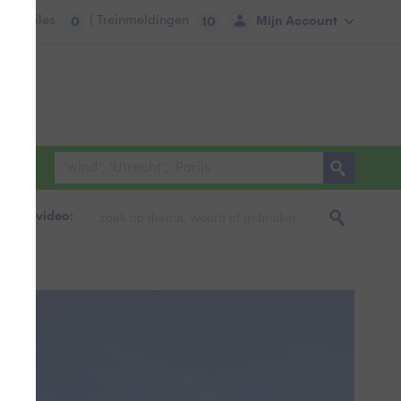
tie:
Files
| Treinmeldingen
Mijn Account
0
10
foto & video: