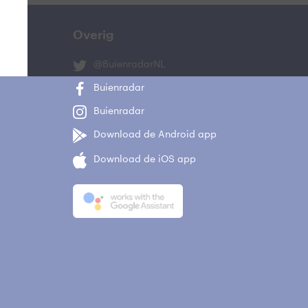
Overig
@BuienradarNL
Buienradar
Buienradar
Download de Android app
Download de iOS app