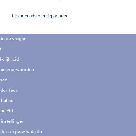
uienradar
Mijn weer
Lijst met advertentiepartners
fsgegevens
De Bilt
stelde vragen
t
elijkheid
kersvoorwaarden
eren
adar Team
 beleid
 beleid
 instellingen
adar op jouw website