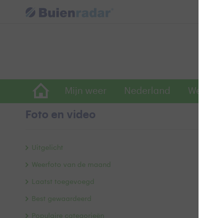
Mijn weer
Nederland
Wereld
Foto en video
B
Uitgelicht
Weerfoto van de maand
Laatst toegevoegd
Best gewaardeerd
Populaire categorieën