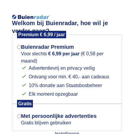
Reisinforma
Welkom bij Buienradar, hoe wil je
verder gaan?
Premium € 6,99 / jaar
Buienradar Premium
Voor slechts
€ 6,99 per jaar
(€ 0,58 per
wijd
Foto en video
Weerzine
maand)
Mogen we je locatie gebruiken voor
Advertentievrij en privacy veilig
het weer?
Zoeken in 
Ontvang voor min. € 40,- aan cadeaus
10% donatie aan Staatsbosbeheer
lauwe lucht en sluierbewolking
Elk moment opzegbaar
Indien je hier nog geen akkoord op hebt
Gratis
gegeven, verschijnt er zo een pop-up uit
je browser waarin deze toestemming
Met persoonlijke advertenties
gevraagd wordt.
Gratis blijven gebruiken
Instellingen