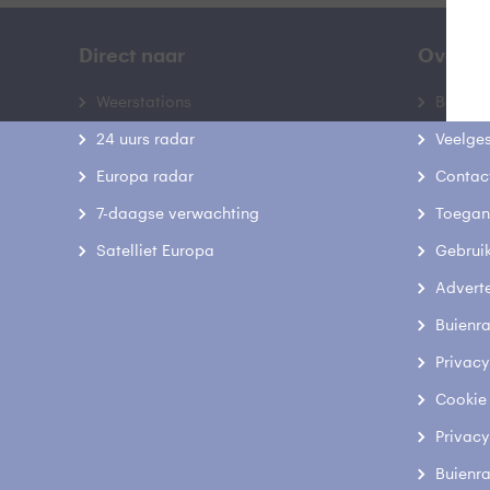
Direct naar
Over B
Weerstations
Bedrij
24 uurs radar
Veelge
Europa radar
Contac
7-daagse verwachting
Toegank
Satelliet Europa
Gebrui
Advert
Buienr
Privacy
Cookie
Privacy
Buienr