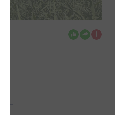
 aub...