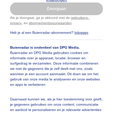
Is goed, toon de popup
Doorgaan
Nu niet, misschien later
Als je doorgaat, ga je akkoord met de
gebruikers-
,
privacy-
en
abonnementsvoorwaarden
.
Gebruik je Safari en wil je niet elke dag deze pop-up
zien?
Heb je al een Buienradar-abonnement?
Inloggen
Klik
hier
om dit aan te passen
Buienradar is onderdeel van DPG Media.
Buienradar en DPG Media gebruiken cookies om
informatie over je apparaat, locatie, browser en
surfgedrag te verzamelen. Deze informatie combineren
we met de gegevens die je zelf deelt met ons, zoals
wanneer je een account aanmaakt. Dit doen we om het
gebruik van onze media te analyseren en onze websites
en apps te verbeteren.
Daarnaast kunnen we, als je hier toestemming voor geeft,
je gegevens gebruiken om onze content, communicatie
en aanbod te personaliseren en je relevante advertenties