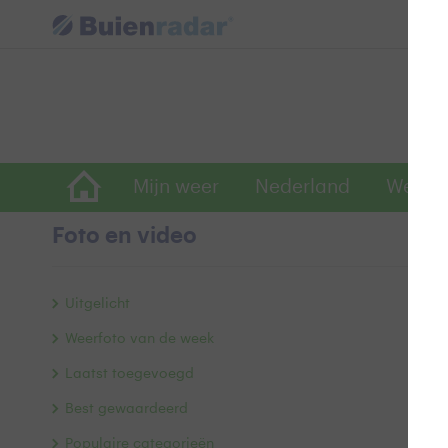
Mijn weer
Nederland
Wereld
Foto en video
A
Uitgelicht
Weerfoto van de week
Laatst toegevoegd
Best gewaardeerd
Populaire categorieën