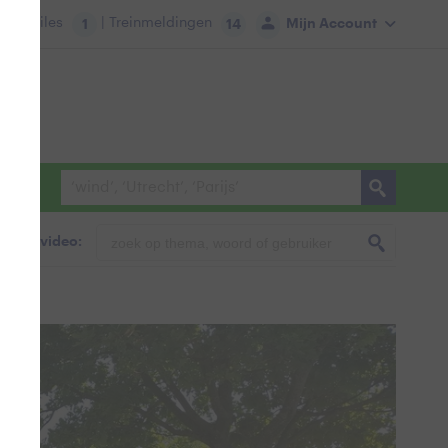
tie:
Files
| Treinmeldingen
Mijn Account
1
14
foto & video:
 op