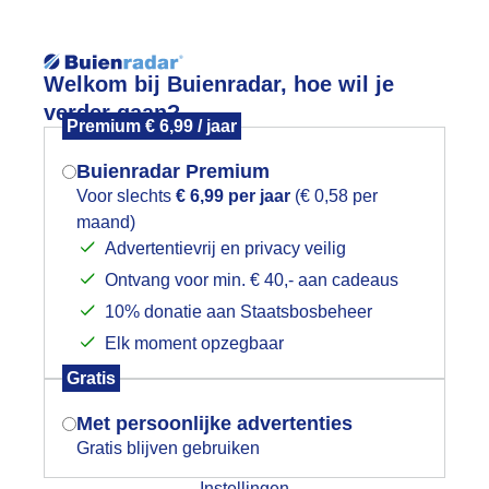
Reisinforma
Welkom bij Buienradar, hoe wil je
verder gaan?
Premium € 6,99 / jaar
Buienradar Premium
Voor slechts
€ 6,99 per jaar
(€ 0,58 per
wijd
Foto en video
Weerzine
maand)
Mogen we je locatie gebruiken voor
Advertentievrij en privacy veilig
het weer?
Zoeken in 
Ontvang voor min. € 40,- aan cadeaus
10% donatie aan Staatsbosbeheer
lpaca en geitje zoeken de schaduw al
Elk moment opzegbaar
Indien je hier nog geen akkoord op hebt
Gratis
gegeven, verschijnt er zo een pop-up uit
je browser waarin deze toestemming
Met persoonlijke advertenties
gevraagd wordt.
Gratis blijven gebruiken
Instellingen