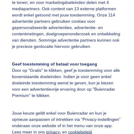
te tonen, en voor marketingdoeleinden delen met 4
mediapartners. Ook content van 13 externe platformen
wordt enkel getoond met jouw toestemming. Onze 114
ekijk slideshow
advertentie partners gebruiken cookies voor
gepersonaliseerde advertenties, advertentie- en
contentmetingen, doelgroepenonderzoek en ontwikkeling
van diensten. Sommige advertentie partners kunnen ook
je precieze geolocatie hiervoor gebruiken.
Een moment geduld
Geef toestemming of betaal voor toegang
Door op "Gratis" te klikken, geef je toestemming voor alle
bovenstaande doeleinden. Indien je voor geen enkel
doeleinde toestemming wenst te geven, kun je kiezen
uienradar
Mijn weer
voor een advertentievrije ervaring door op “Buienradar
Premium” te klikken.
fsgegevens
De Bilt
stelde vragen
Jouw keuze geldt enkel voor Buienradar en kun je
t
opnieuw aanpassen of intrekken via “Privacy-instellingen”
onderaan onze website of in het menu van onze app.
elijkheid
Lees meer in ons
privacy-
en
cookiebeleid
.