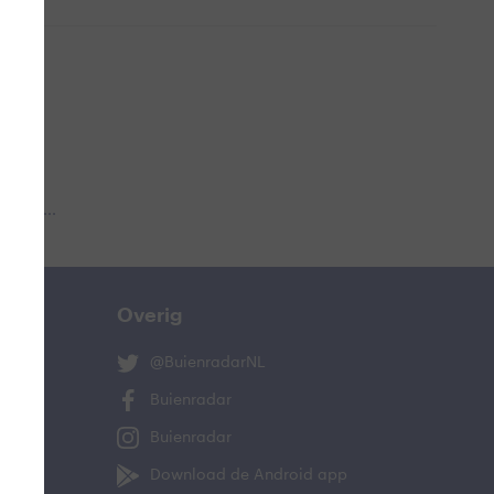
 aub...
Overig
@BuienradarNL
Buienradar
Buienradar
Download de Android app