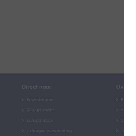
B
Direct naar
Over B
Weerstations
Bedrij
24 uurs radar
Veelge
Europa radar
Contac
7-daagse verwachting
Toegank