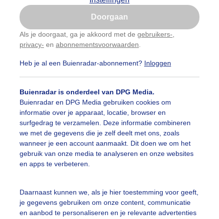
Is goed, toon de popup
Doorgaan
Nu niet, misschien later
Als je doorgaat, ga je akkoord met de
gebruikers-
,
privacy-
en
abonnementsvoorwaarden
.
Gebruik je Safari en wil je niet elke dag deze pop-up
zien?
Heb je al een Buienradar-abonnement?
Inloggen
Klik
hier
om dit aan te passen
Buienradar is onderdeel van DPG Media.
Buienradar en DPG Media gebruiken cookies om
informatie over je apparaat, locatie, browser en
surfgedrag te verzamelen. Deze informatie combineren
we met de gegevens die je zelf deelt met ons, zoals
wanneer je een account aanmaakt. Dit doen we om het
gebruik van onze media te analyseren en onze websites
en apps te verbeteren.
r: Jolanda Pelkmans
Gemaakt: 19-06-2025, 40x bekeken
Daarnaast kunnen we, als je hier toestemming voor geeft,
je gegevens gebruiken om onze content, communicatie
chaduwopzoeken
Zon
Dieren
en aanbod te personaliseren en je relevante advertenties