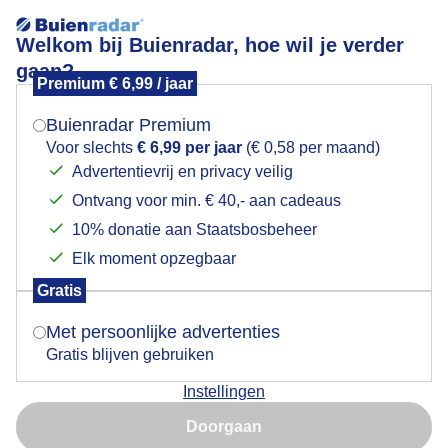
Welkom bij Buienradar, hoe wil je verder
gaan?
Premium € 6,99 / jaar
Mogen we je locatie gebruiken voor het
Aardappelplanten bewateren!
weer?
Buienradar Premium
Voor slechts
€ 6,99 per jaar
(€ 0,58 per maand)
Advertentievrij en privacy veilig
Ontvang voor min. € 40,- aan cadeaus
Indien je hier nog geen akkoord op hebt gegeven,
verschijnt er zo een pop-up uit je browser waarin
10% donatie aan Staatsbosbeheer
deze toestemming gevraagd wordt.
Elk moment opzegbaar
Gratis
Is goed, toon de popup
Met persoonlijke advertenties
Gratis blijven gebruiken
Instellingen
Nu niet, misschien later
Doorgaan
Gebruik je Safari en wil je niet elke dag deze pop-up zien?