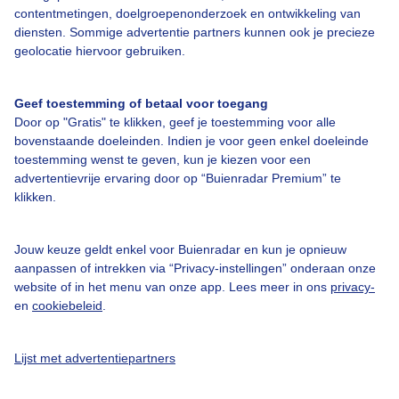
contentmetingen, doelgroepenonderzoek en ontwikkeling van
diensten. Sommige advertentie partners kunnen ook je precieze
geolocatie hiervoor gebruiken.
Over Buienradar
Geef toestemming of betaal voor toegang
Door op "Gratis" te klikken, geef je toestemming voor alle
Bedrijfsgegevens
bovenstaande doeleinden. Indien je voor geen enkel doeleinde
toestemming wenst te geven, kun je kiezen voor een
Veelgestelde vragen
advertentievrije ervaring door op “Buienradar Premium” te
Contact
klikken.
Toegankelijkheid
Jouw keuze geldt enkel voor Buienradar en kun je opnieuw
Gebruikersvoorwaarden
aanpassen of intrekken via “Privacy-instellingen” onderaan onze
Adverteren
website of in het menu van onze app. Lees meer in ons
privacy-
en
cookiebeleid
.
Buienradar Team
Privacy beleid
Lijst met advertentiepartners
Cookie beleid