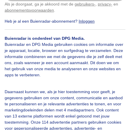
Zomerse dag!
Als je doorgaat, ga je akkoord met de
gebruikers-
,
privacy-
en
Klik
hier
om dit aan te passen
abonnementsvoorwaarden
.
Door: Diana Huntjens
Gemaakt: 19-06-2025, 114x bekeken
Heb je al een Buienradar-abonnement?
Inloggen
2
Buienradar is onderdeel van DPG Media.
Buienradar en DPG Media gebruiken cookies om informatie over
Bewateren
Aardappelplanten
Zomer
Zon
je apparaat, locatie, browser en surfgedrag te verzamelen. Deze
informatie combineren we met de gegevens die je zelf deelt met
ons, zoals wanneer je een account aanmaakt. Dit doen we om
het gebruik van onze media te analyseren en onze websites en
Bekijk slideshow
apps te verbeteren.
Daarnaast kunnen we, als je hier toestemming voor geeft, je
gegevens gebruiken om onze content, communicatie en aanbod
te personaliseren en je relevante advertenties te tonen, en voor
marketingdoeleinden delen met 4 mediapartners. Ook content
Een moment geduld aub...
van 13 externe platformen wordt enkel getoond met jouw
toestemming. Onze 114 advertentie partners gebruiken cookies
voor gepersonaliseerde advertenties, advertentie- en