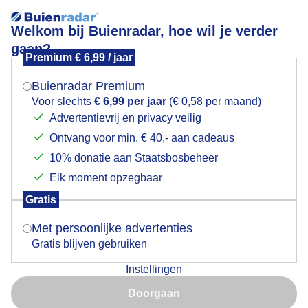
Welkom bij Buienradar, hoe wil je verder
gaan?
Premium € 6,99 / jaar
Mogen we je locatie gebruiken voor het
Zon!
weer?
Buienradar Premium
Voor slechts
€ 6,99 per jaar
(€ 0,58 per maand)
Advertentievrij en privacy veilig
Ontvang voor min. € 40,- aan cadeaus
Indien je hier nog geen akkoord op hebt gegeven,
verschijnt er zo een pop-up uit je browser waarin
10% donatie aan Staatsbosbeheer
deze toestemming gevraagd wordt.
Elk moment opzegbaar
Gratis
Is goed, toon de popup
Met persoonlijke advertenties
Gratis blijven gebruiken
Zonnig!
Instellingen
Nu niet, misschien later
Door: Nely V Frankenhuijzen
Gemaakt: 18-06-2025, 45x bekeken
Doorgaan
Gebruik je Safari en wil je niet elke dag deze pop-up zien?