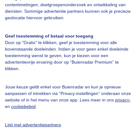
contentmetingen, doelgroepenonderzoek en ontwikkeling van
diensten. Sommige advertentie partners kunnen ook je precieze
Bedrijfsgegevens
geolocatie hiervoor gebruiken.
Veelgestelde vragen
Geef toestemming of betaal voor toegang
Contact
Door op "Gratis" te klikken, geef je toestemming voor alle
Toegankelijkheid
bovenstaande doeleinden. Indien je voor geen enkel doeleinde
toestemming wenst te geven, kun je kiezen voor een
Gebruikersvoorwaarden
advertentievrije ervaring door op “Buienradar Premium” te
klikken.
Adverteren
Buienradar Team
Jouw keuze geldt enkel voor Buienradar en kun je opnieuw
Privacy beleid
aanpassen of intrekken via “Privacy-instellingen” onderaan onze
website of in het menu van onze app. Lees meer in ons
privacy-
Cookie beleid
en
cookiebeleid
.
Privacy instellingen
Gratis weerdata
Lijst met advertentiepartners
@BuienradarNL