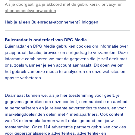
Als je doorgaat, ga je akkoord met de
gebruikers-
,
privacy-
en
Klik
hier
om dit aan te passen
abonnementsvoorwaarden
.
Heb je al een Buienradar-abonnement?
Inloggen
Zomer
Zon
Wolken
Buienradar is onderdeel van DPG Media.
Buienradar en DPG Media gebruiken cookies om informatie over
Bekijk slideshow
je apparaat, locatie, browser en surfgedrag te verzamelen. Deze
informatie combineren we met de gegevens die je zelf deelt met
ons, zoals wanneer je een account aanmaakt. Dit doen we om
het gebruik van onze media te analyseren en onze websites en
apps te verbeteren.
Een moment geduld aub...
Daarnaast kunnen we, als je hier toestemming voor geeft, je
gegevens gebruiken om onze content, communicatie en aanbod
te personaliseren en je relevante advertenties te tonen, en voor
marketingdoeleinden delen met 4 mediapartners. Ook content
van 13 externe platformen wordt enkel getoond met jouw
toestemming. Onze 114 advertentie partners gebruiken cookies
voor gepersonaliseerde advertenties, advertentie- en
Over Buienradar