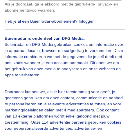
Als je doorgaat, ga je akkoord met de
gebruikers-
,
privacy-
en
Klik
hier
om dit aan te passen
abonnementsvoorwaarden
.
Heb je al een Buienradar-abonnement?
Inloggen
Wolken
Buienradar is onderdeel van DPG Media.
Buienradar en DPG Media gebruiken cookies om informatie over
Bekijk slideshow
je apparaat, locatie, browser en surfgedrag te verzamelen. Deze
informatie combineren we met de gegevens die je zelf deelt met
ons, zoals wanneer je een account aanmaakt. Dit doen we om
het gebruik van onze media te analyseren en onze websites en
apps te verbeteren.
Een moment geduld aub...
Daarnaast kunnen we, als je hier toestemming voor geeft, je
gegevens gebruiken om onze content, communicatie en aanbod
te personaliseren en je relevante advertenties te tonen, en voor
marketingdoeleinden delen met 4 mediapartners. Ook content
van 13 externe platformen wordt enkel getoond met jouw
toestemming. Onze 114 advertentie partners gebruiken cookies
voor gepersonaliseerde advertenties, advertentie- en
Over Buienradar