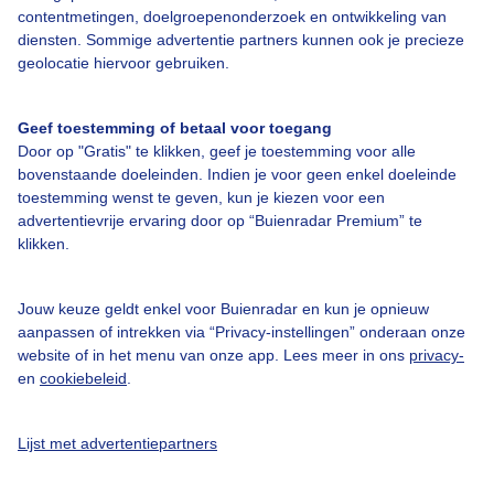
contentmetingen, doelgroepenonderzoek en ontwikkeling van
diensten. Sommige advertentie partners kunnen ook je precieze
Bedrijfsgegevens
geolocatie hiervoor gebruiken.
Veelgestelde vragen
Geef toestemming of betaal voor toegang
Contact
Door op "Gratis" te klikken, geef je toestemming voor alle
Toegankelijkheid
bovenstaande doeleinden. Indien je voor geen enkel doeleinde
toestemming wenst te geven, kun je kiezen voor een
Gebruikersvoorwaarden
advertentievrije ervaring door op “Buienradar Premium” te
klikken.
Adverteren
Buienradar Team
Jouw keuze geldt enkel voor Buienradar en kun je opnieuw
Privacy beleid
aanpassen of intrekken via “Privacy-instellingen” onderaan onze
website of in het menu van onze app. Lees meer in ons
privacy-
Cookie beleid
en
cookiebeleid
.
Privacy instellingen
Gratis weerdata
Lijst met advertentiepartners
@BuienradarNL