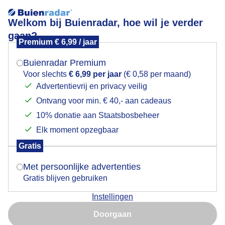
Welkom bij Buienradar, hoe wil je verder
gaan?
Premium € 6,99 / jaar
Mogen we je locatie gebruiken voor het
Vanmorgen was het nog bewolkt
weer?
Buienradar Premium
Voor slechts
€ 6,99 per jaar
(€ 0,58 per maand)
Advertentievrij en privacy veilig
Ontvang voor min. € 40,- aan cadeaus
Indien je hier nog geen akkoord op hebt gegeven,
verschijnt er zo een pop-up uit je browser waarin
10% donatie aan Staatsbosbeheer
deze toestemming gevraagd wordt.
Elk moment opzegbaar
Gratis
Is goed, toon de popup
Met persoonlijke advertenties
Gratis blijven gebruiken
Weerfoto Veluwemeer
Instellingen
Nu niet, misschien later
Door: Regina Vastenhout
Gemaakt: 16-06-2025, 68x bekeken
Doorgaan
Gebruik je Safari en wil je niet elke dag deze pop-up zien?