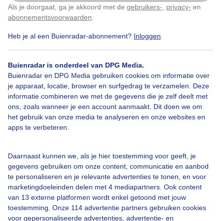
het mannetje als ook het vrouwtje hebben een zwarte
Als je doorgaat, ga je akkoord met de
gebruikers-
,
privacy-
en
Klik
hier
om dit aan te passen
voorvleugelpunt. Het vrouwtje heeft daarnaast nog
abonnementsvoorwaarden
.
twee grote zwarte vlekken op de bovenkant van de
voorvleugel.
Heb je al een Buienradar-abonnement?
Inloggen
Door: Regina Vastenhout
Gemaakt: 16-06-2025, 70x bekeken
Buienradar is onderdeel van DPG Media.
Buienradar en DPG Media gebruiken cookies om informatie over
je apparaat, locatie, browser en surfgedrag te verzamelen. Deze
informatie combineren we met de gegevens die je zelf deelt met
Koolwitjes
Vlinders
ons, zoals wanneer je een account aanmaakt. Dit doen we om
het gebruik van onze media te analyseren en onze websites en
apps te verbeteren.
Bekijk slideshow
Daarnaast kunnen we, als je hier toestemming voor geeft, je
gegevens gebruiken om onze content, communicatie en aanbod
te personaliseren en je relevante advertenties te tonen, en voor
marketingdoeleinden delen met 4 mediapartners. Ook content
van 13 externe platformen wordt enkel getoond met jouw
toestemming. Onze 114 advertentie partners gebruiken cookies
Een moment geduld aub...
voor gepersonaliseerde advertenties, advertentie- en