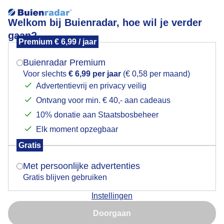
Welkom bij Buienradar, hoe wil je verder
gaan?
Premium € 6,99 / jaar
Mogen we je locatie gebruiken voor het
Koolwitjes op het zand in de zon
weer?
Buienradar Premium
Voor slechts
€ 6,99 per jaar
(€ 0,58 per maand)
Advertentievrij en privacy veilig
Ontvang voor min. € 40,- aan cadeaus
Indien je hier nog geen akkoord op hebt gegeven,
verschijnt er zo een pop-up uit je browser waarin
10% donatie aan Staatsbosbeheer
deze toestemming gevraagd wordt.
Elk moment opzegbaar
Gratis
Is goed, toon de popup
Met persoonlijke advertenties
Gratis blijven gebruiken
Het groot koolwitje is een zeer algemene vlinder met
Instellingen
een vleugellengte van 28 - 32 mm die overal in
Nu niet, misschien later
Nederland voorkomt en die grote afstanden kan
Doorgaan
afleggen. De basiskleur van de vlinder is wit en zowel
Gebruik je Safari en wil je niet elke dag deze pop-up zien?