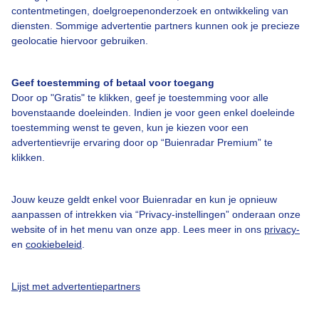
contentmetingen, doelgroepenonderzoek en ontwikkeling van
diensten. Sommige advertentie partners kunnen ook je precieze
geolocatie hiervoor gebruiken.
Geef toestemming of betaal voor toegang
Over Buienradar
Door op "Gratis" te klikken, geef je toestemming voor alle
bovenstaande doeleinden. Indien je voor geen enkel doeleinde
toestemming wenst te geven, kun je kiezen voor een
Bedrijfsgegevens
advertentievrije ervaring door op “Buienradar Premium” te
klikken.
Veelgestelde vragen
Contact
Jouw keuze geldt enkel voor Buienradar en kun je opnieuw
Toegankelijkheid
aanpassen of intrekken via “Privacy-instellingen” onderaan onze
website of in het menu van onze app. Lees meer in ons
privacy-
Gebruikersvoorwaarden
en
cookiebeleid
.
Adverteren
Buienradar Team
Lijst met advertentiepartners
Privacy beleid