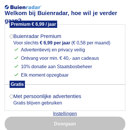
Welkom bij Buienradar, hoe wil je verder
gaan?
Premium € 6,99 / jaar
Mogen we je locatie gebruiken voor het
aan zee,is het windje soms best wat fris..maar..
weer?
Buienradar Premium
Voor slechts
€ 6,99 per jaar
(€ 0,58 per maand)
Advertentievrij en privacy veilig
Ontvang voor min. € 40,- aan cadeaus
Indien je hier nog geen akkoord op hebt gegeven,
verschijnt er zo een pop-up uit je browser waarin
10% donatie aan Staatsbosbeheer
deze toestemming gevraagd wordt.
Elk moment opzegbaar
Gratis
Is goed, toon de popup
Met persoonlijke advertenties
Gratis blijven gebruiken
Instellingen
Nu niet, misschien later
Doorgaan
Gebruik je Safari en wil je niet elke dag deze pop-up zien?