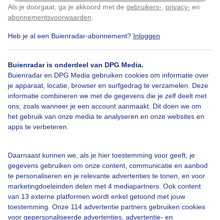
..uit de wind..op de dijk zitten aan zee..is heerlijk..veel
Als je doorgaat, ga je akkoord met de
gebruikers-
,
privacy-
en
Klik
hier
om dit aan te passen
zon..soms wat bewolking
abonnementsvoorwaarden
.
Heb je al een Buienradar-abonnement?
Inloggen
Door: Nel van Es
Gemaakt: 15-06-2025, 38x bekeken
Buienradar is onderdeel van DPG Media.
Buienradar en DPG Media gebruiken cookies om informatie over
Uitdewind
Mooiweer
Dijk
je apparaat, locatie, browser en surfgedrag te verzamelen. Deze
informatie combineren we met de gegevens die je zelf deelt met
ons, zoals wanneer je een account aanmaakt. Dit doen we om
het gebruik van onze media te analyseren en onze websites en
Bekijk slideshow
apps te verbeteren.
Daarnaast kunnen we, als je hier toestemming voor geeft, je
gegevens gebruiken om onze content, communicatie en aanbod
te personaliseren en je relevante advertenties te tonen, en voor
marketingdoeleinden delen met 4 mediapartners. Ook content
Een moment geduld aub...
van 13 externe platformen wordt enkel getoond met jouw
toestemming. Onze 114 advertentie partners gebruiken cookies
voor gepersonaliseerde advertenties, advertentie- en