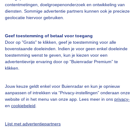
contentmetingen, doelgroepenonderzoek en ontwikkeling van
diensten. Sommige advertentie partners kunnen ook je precieze
geolocatie hiervoor gebruiken.
Over Buienradar
Geef toestemming of betaal voor toegang
Door op "Gratis" te klikken, geef je toestemming voor alle
Bedrijfsgegevens
bovenstaande doeleinden. Indien je voor geen enkel doeleinde
toestemming wenst te geven, kun je kiezen voor een
Veelgestelde vragen
advertentievrije ervaring door op “Buienradar Premium” te
Contact
klikken.
Toegankelijkheid
Jouw keuze geldt enkel voor Buienradar en kun je opnieuw
Gebruikersvoorwaarden
aanpassen of intrekken via “Privacy-instellingen” onderaan onze
website of in het menu van onze app. Lees meer in ons
privacy-
Adverteren
en
cookiebeleid
.
Buienradar Team
Privacy beleid
Lijst met advertentiepartners
Cookie beleid