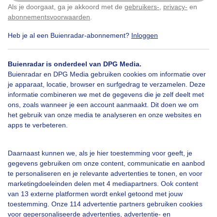
Als je doorgaat, ga je akkoord met de
gebruikers-
,
privacy-
en
Klik
hier
om dit aan te passen
abonnementsvoorwaarden
.
Door: Karin Klein
Gemaakt: 15-06-2025, 65x bekeken
Heb je al een Buienradar-abonnement?
Inloggen
Buienradar is onderdeel van DPG Media.
Wolken
Buienradar en DPG Media gebruiken cookies om informatie over
je apparaat, locatie, browser en surfgedrag te verzamelen. Deze
informatie combineren we met de gegevens die je zelf deelt met
ons, zoals wanneer je een account aanmaakt. Dit doen we om
Bekijk slideshow
het gebruik van onze media te analyseren en onze websites en
apps te verbeteren.
Daarnaast kunnen we, als je hier toestemming voor geeft, je
gegevens gebruiken om onze content, communicatie en aanbod
te personaliseren en je relevante advertenties te tonen, en voor
Een moment geduld aub...
marketingdoeleinden delen met 4 mediapartners. Ook content
van 13 externe platformen wordt enkel getoond met jouw
toestemming. Onze 114 advertentie partners gebruiken cookies
voor gepersonaliseerde advertenties, advertentie- en