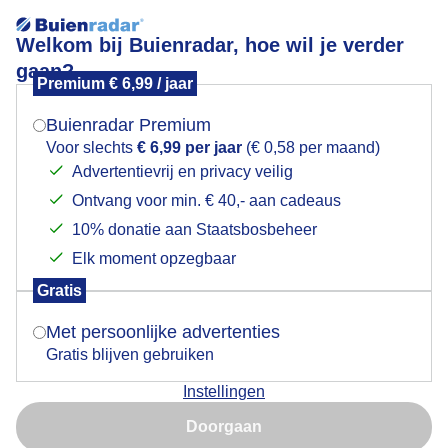
Welkom bij Buienradar, hoe wil je verder
gaan?
Premium € 6,99 / jaar
Mogen we je locatie gebruiken voor het
Wolken
weer?
Buienradar Premium
Voor slechts
€ 6,99 per jaar
(€ 0,58 per maand)
Advertentievrij en privacy veilig
Ontvang voor min. € 40,- aan cadeaus
Indien je hier nog geen akkoord op hebt gegeven,
verschijnt er zo een pop-up uit je browser waarin
10% donatie aan Staatsbosbeheer
deze toestemming gevraagd wordt.
Elk moment opzegbaar
Gratis
Is goed, toon de popup
Met persoonlijke advertenties
Gratis blijven gebruiken
Instellingen
Nu niet, misschien later
Doorgaan
Heerlijk afgekoeld
Gebruik je Safari en wil je niet elke dag deze pop-up zien?