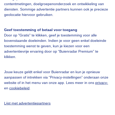
contentmetingen, doelgroepenonderzoek en ontwikkeling van
diensten. Sommige advertentie partners kunnen ook je precieze
geolocatie hiervoor gebruiken.
Over Buienradar
Geef toestemming of betaal voor toegang
Bedrijfsgegevens
Door op "Gratis" te klikken, geef je toestemming voor alle
Veelgestelde vragen
bovenstaande doeleinden. Indien je voor geen enkel doeleinde
toestemming wenst te geven, kun je kiezen voor een
Contact
advertentievrije ervaring door op “Buienradar Premium” te
klikken.
Toegankelijkheid
Gebruikersvoorwaarden
Jouw keuze geldt enkel voor Buienradar en kun je opnieuw
Adverteren
aanpassen of intrekken via “Privacy-instellingen” onderaan onze
website of in het menu van onze app. Lees meer in ons
privacy-
Buienradar Team
en
cookiebeleid
.
Privacy beleid
Cookie beleid
Lijst met advertentiepartners
Privacy instellingen