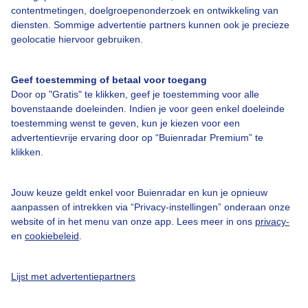
contentmetingen, doelgroepenonderzoek en ontwikkeling van
diensten. Sommige advertentie partners kunnen ook je precieze
geolocatie hiervoor gebruiken.
Over Buienradar
Geef toestemming of betaal voor toegang
Bedrijfsgegevens
Door op "Gratis" te klikken, geef je toestemming voor alle
bovenstaande doeleinden. Indien je voor geen enkel doeleinde
Veelgestelde vragen
toestemming wenst te geven, kun je kiezen voor een
advertentievrije ervaring door op “Buienradar Premium” te
Contact
klikken.
Toegankelijkheid
Gebruikersvoorwaarden
Jouw keuze geldt enkel voor Buienradar en kun je opnieuw
aanpassen of intrekken via “Privacy-instellingen” onderaan onze
Adverteren
website of in het menu van onze app. Lees meer in ons
privacy-
Buienradar Team
en
cookiebeleid
.
Privacy beleid
Lijst met advertentiepartners
Cookie beleid
Privacy instellingen