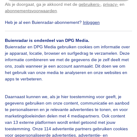
stapelwolken zichtbaar in de lucht. Broeierig warm.
Als je doorgaat, ga je akkoord met de
gebruikers-
,
privacy-
en
Klik
hier
om dit aan te passen
abonnementsvoorwaarden
.
Door: Arco Visser
Gemaakt: 13-06-2025, 140x bekeken
Heb je al een Buienradar-abonnement?
Inloggen
Buienradar is onderdeel van DPG Media.
Buienradar en DPG Media gebruiken cookies om informatie over
Zwemmen
Zon
Wolken
je apparaat, locatie, browser en surfgedrag te verzamelen. Deze
informatie combineren we met de gegevens die je zelf deelt met
ons, zoals wanneer je een account aanmaakt. Dit doen we om
Bekijk slideshow
het gebruik van onze media te analyseren en onze websites en
apps te verbeteren.
Daarnaast kunnen we, als je hier toestemming voor geeft, je
gegevens gebruiken om onze content, communicatie en aanbod
te personaliseren en je relevante advertenties te tonen, en voor
Een moment geduld aub...
marketingdoeleinden delen met 4 mediapartners. Ook content
van 13 externe platformen wordt enkel getoond met jouw
toestemming. Onze 114 advertentie partners gebruiken cookies
voor gepersonaliseerde advertenties, advertentie- en