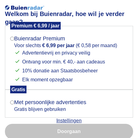
Welkom bij Buienradar, hoe wil je verder
gaan?
Premium € 6,99 / jaar
Mogen we je locatie gebruiken voor het
Verkoeling in het Merwedekanaal binnenstad Utrecht
weer?
Buienradar Premium
Voor slechts
€ 6,99 per jaar
(€ 0,58 per maand)
Advertentievrij en privacy veilig
Ontvang voor min. € 40,- aan cadeaus
Indien je hier nog geen akkoord op hebt gegeven,
verschijnt er zo een pop-up uit je browser waarin
10% donatie aan Staatsbosbeheer
deze toestemming gevraagd wordt.
Elk moment opzegbaar
Gratis
Is goed, toon de popup
Met persoonlijke advertenties
Gratis blijven gebruiken
Dit is het mooie weerbeeld bij de Muntkade aan het
Instellingen
Merwedekanaal, waar veilig gezwommen kan
Nu niet, misschien later
worden. Utrecht zoekt verkoeling in het water op deze
Doorgaan
tropische dag. Inmiddels een aantal grote
Gebruik je Safari en wil je niet elke dag deze pop-up zien?