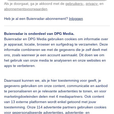
Als je doorgaat, ga je akkoord met de
gebruikers-
,
privacy-
en
Klik
hier
om dit aan te passen
abonnementsvoorwaarden
.
Heb je al een Buienradar-abonnement?
Inloggen
Zomer
Zon
Zonsopkomst
Buienradar is onderdeel van DPG Media.
Buienradar en DPG Media gebruiken cookies om informatie over
Bekijk slideshow
je apparaat, locatie, browser en surfgedrag te verzamelen. Deze
informatie combineren we met de gegevens die je zelf deelt met
ons, zoals wanneer je een account aanmaakt. Dit doen we om
het gebruik van onze media te analyseren en onze websites en
apps te verbeteren.
Een moment geduld aub...
Daarnaast kunnen we, als je hier toestemming voor geeft, je
gegevens gebruiken om onze content, communicatie en aanbod
te personaliseren en je relevante advertenties te tonen, en voor
marketingdoeleinden delen met 4 mediapartners. Ook content
van 13 externe platformen wordt enkel getoond met jouw
toestemming. Onze 114 advertentie partners gebruiken cookies
voor gepersonaliseerde advertenties, advertentie- en
Over Buienradar