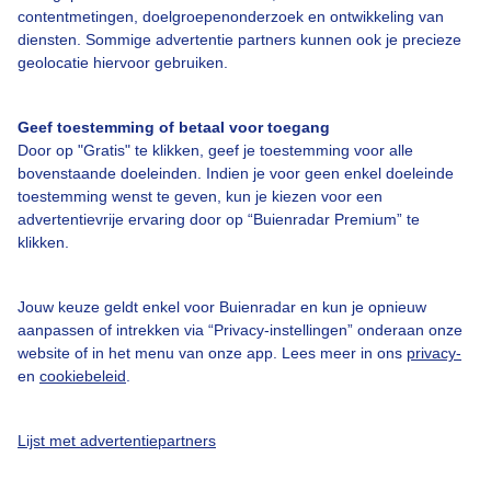
contentmetingen, doelgroepenonderzoek en ontwikkeling van
diensten. Sommige advertentie partners kunnen ook je precieze
Bedrijfsgegevens
geolocatie hiervoor gebruiken.
Veelgestelde vragen
Geef toestemming of betaal voor toegang
Contact
Door op "Gratis" te klikken, geef je toestemming voor alle
Toegankelijkheid
bovenstaande doeleinden. Indien je voor geen enkel doeleinde
toestemming wenst te geven, kun je kiezen voor een
Gebruikersvoorwaarden
advertentievrije ervaring door op “Buienradar Premium” te
klikken.
Adverteren
Buienradar Team
Jouw keuze geldt enkel voor Buienradar en kun je opnieuw
Privacy beleid
aanpassen of intrekken via “Privacy-instellingen” onderaan onze
website of in het menu van onze app. Lees meer in ons
privacy-
Cookie beleid
en
cookiebeleid
.
Privacy instellingen
Gratis weerdata
Lijst met advertentiepartners
@BuienradarNL