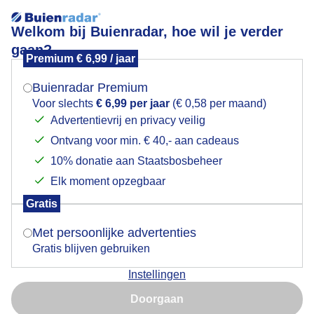
Welkom bij Buienradar, hoe wil je verder
gaan?
Premium € 6,99 / jaar
Mogen we je locatie gebruiken voor het
Het wordt weer een prachtige dag.
weer?
Buienradar Premium
Voor slechts
€ 6,99 per jaar
(€ 0,58 per maand)
Advertentievrij en privacy veilig
Ontvang voor min. € 40,- aan cadeaus
Indien je hier nog geen akkoord op hebt gegeven,
verschijnt er zo een pop-up uit je browser waarin
10% donatie aan Staatsbosbeheer
deze toestemming gevraagd wordt.
Elk moment opzegbaar
Gratis
Is goed, toon de popup
Met persoonlijke advertenties
Gratis blijven gebruiken
Het wordt weer een prachtige dag.
Instellingen
Nu niet, misschien later
Door: Hans Buls
Gemaakt: 13-06-2025, 93x bekeken
Doorgaan
Gebruik je Safari en wil je niet elke dag deze pop-up zien?