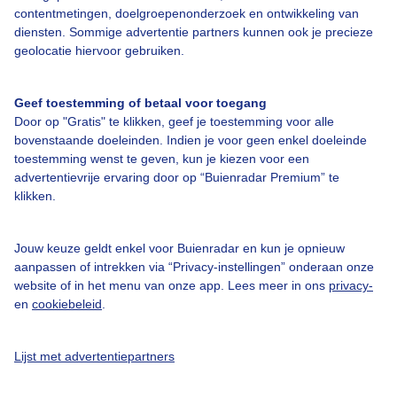
Over Buienradar
contentmetingen, doelgroepenonderzoek en ontwikkeling van
diensten. Sommige advertentie partners kunnen ook je precieze
geolocatie hiervoor gebruiken.
Bedrijfsgegevens
Veelgestelde vragen
Geef toestemming of betaal voor toegang
Door op "Gratis" te klikken, geef je toestemming voor alle
Contact
bovenstaande doeleinden. Indien je voor geen enkel doeleinde
Toegankelijkheid
toestemming wenst te geven, kun je kiezen voor een
advertentievrije ervaring door op “Buienradar Premium” te
Gebruikersvoorwaarden
klikken.
Adverteren
Buienradar Team
Jouw keuze geldt enkel voor Buienradar en kun je opnieuw
aanpassen of intrekken via “Privacy-instellingen” onderaan onze
Privacy beleid
website of in het menu van onze app. Lees meer in ons
privacy-
en
cookiebeleid
.
Cookie beleid
Privacy instellingen
Lijst met advertentiepartners
Gratis weerdata