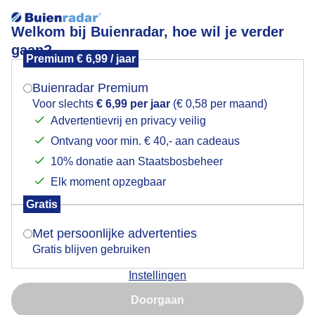
Welkom bij Buienradar, hoe wil je verder
gaan?
Premium € 6,99 / jaar
Mogen we je locatie gebruiken voor het
Temperatuur gaat als een raket omhoog
weer?
Buienradar Premium
Voor slechts
€ 6,99 per jaar
(€ 0,58 per maand)
Advertentievrij en privacy veilig
Ontvang voor min. € 40,- aan cadeaus
Indien je hier nog geen akkoord op hebt gegeven,
verschijnt er zo een pop-up uit je browser waarin
10% donatie aan Staatsbosbeheer
deze toestemming gevraagd wordt.
Elk moment opzegbaar
Gratis
Is goed, toon de popup
Met persoonlijke advertenties
Gratis blijven gebruiken
Aangename temperatuur vandaag, morgen gaan de
Instellingen
temperaturen als een raket omhoog
Nu niet, misschien later
Doorgaan
Door: Albert Thibaudier
Gemaakt: 12-06-2025, 47x bekeken
Gebruik je Safari en wil je niet elke dag deze pop-up zien?