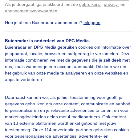
Als je doorgaat, ga je akkoord met de
gebruikers-
,
privacy-
en
Klik
hier
om dit aan te passen
abonnementsvoorwaarden
.
Heb je al een Buienradar-abonnement?
Inloggen
Raketje
Zomer
Zon
Buienradar is onderdeel van DPG Media.
Buienradar en DPG Media gebruiken cookies om informatie over
je apparaat, locatie, browser en surfgedrag te verzamelen. Deze
Bekijk slideshow
informatie combineren we met de gegevens die je zelf deelt met
ons, zoals wanneer je een account aanmaakt. Dit doen we om
het gebruik van onze media te analyseren en onze websites en
apps te verbeteren.
Een moment geduld aub...
Daarnaast kunnen we, als je hier toestemming voor geeft, je
gegevens gebruiken om onze content, communicatie en aanbod
te personaliseren en je relevante advertenties te tonen, en voor
marketingdoeleinden delen met 4 mediapartners. Ook content
van 13 externe platformen wordt enkel getoond met jouw
toestemming. Onze 114 advertentie partners gebruiken cookies
voor gepersonaliseerde advertenties, advertentie- en