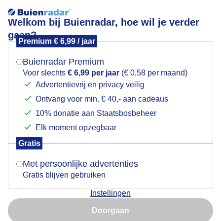
Welkom bij Buienradar, hoe wil je verder
gaan?
Premium € 6,99 / jaar
Mogen we je locatie gebruiken voor het
Lees meer.
weer?
Buienradar Premium
Heerlijk ochtendzonnetje
Voor slechts
€ 6,99 per jaar
(€ 0,58 per maand)
Advertentievrij en privacy veilig
Ontvang voor min. € 40,- aan cadeaus
Indien je hier nog geen akkoord op hebt gegeven,
verschijnt er zo een pop-up uit je browser waarin
10% donatie aan Staatsbosbeheer
deze toestemming gevraagd wordt.
Elk moment opzegbaar
Gratis
Is goed, toon de popup
Met persoonlijke advertenties
Gratis blijven gebruiken
Instellingen
Nu niet, misschien later
Vanmorgen rond 9.00 uur
Doorgaan
Gebruik je Safari en wil je niet elke dag deze pop-up zien?