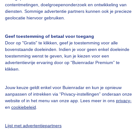
contentmetingen, doelgroepenonderzoek en ontwikkeling van
diensten. Sommige advertentie partners kunnen ook je precieze
Over Buienradar
geolocatie hiervoor gebruiken.
Bedrijfsgegevens
Geef toestemming of betaal voor toegang
Veelgestelde vragen
Door op "Gratis" te klikken, geef je toestemming voor alle
bovenstaande doeleinden. Indien je voor geen enkel doeleinde
Contact
toestemming wenst te geven, kun je kiezen voor een
advertentievrije ervaring door op “Buienradar Premium” te
Toegankelijkheid
klikken.
Gebruikersvoorwaarden
Adverteren
Jouw keuze geldt enkel voor Buienradar en kun je opnieuw
aanpassen of intrekken via “Privacy-instellingen” onderaan onze
Buienradar Team
website of in het menu van onze app. Lees meer in ons
privacy-
Privacy beleid
en
cookiebeleid
.
Cookie beleid
Lijst met advertentiepartners
Privacy instellingen
Gratis weerdata