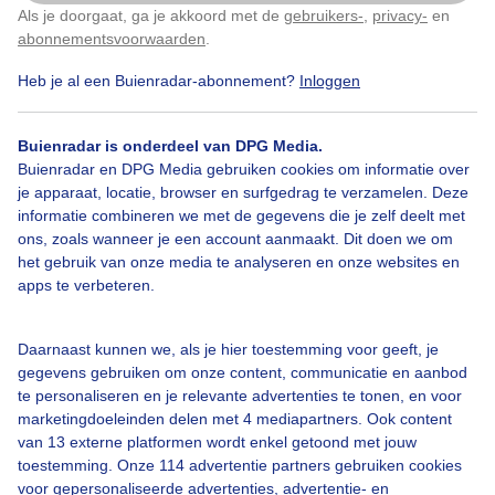
Als je doorgaat, ga je akkoord met de
gebruikers-
,
privacy-
en
Klik
hier
om dit aan te passen
Door: Hans Stam
Gemaakt: 11-06-2025, 51x bekeken
abonnementsvoorwaarden
.
Heb je al een Buienradar-abonnement?
Inloggen
Zomer
Zon
Dieren
Buienradar is onderdeel van DPG Media.
Buienradar en DPG Media gebruiken cookies om informatie over
je apparaat, locatie, browser en surfgedrag te verzamelen. Deze
informatie combineren we met de gegevens die je zelf deelt met
Bekijk slideshow
ons, zoals wanneer je een account aanmaakt. Dit doen we om
het gebruik van onze media te analyseren en onze websites en
apps te verbeteren.
Daarnaast kunnen we, als je hier toestemming voor geeft, je
Een moment geduld aub...
gegevens gebruiken om onze content, communicatie en aanbod
te personaliseren en je relevante advertenties te tonen, en voor
marketingdoeleinden delen met 4 mediapartners. Ook content
van 13 externe platformen wordt enkel getoond met jouw
toestemming. Onze 114 advertentie partners gebruiken cookies
voor gepersonaliseerde advertenties, advertentie- en