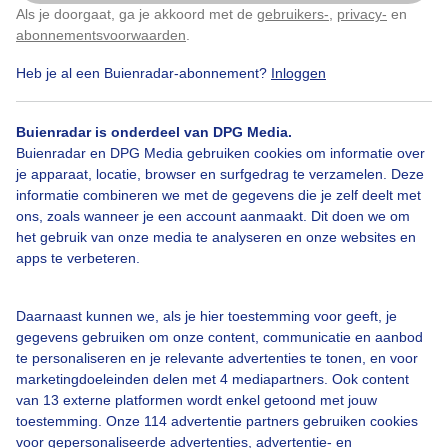
Als je doorgaat, ga je akkoord met de
gebruikers-
,
privacy-
en
Klik
hier
om dit aan te passen
abonnementsvoorwaarden
.
Vandaag in Zeeland veel wind maar droog met mooie
wolken en zon. Foto in Vlissingen gemaakt
Heb je al een Buienradar-abonnement?
Inloggen
vanmiddag.
Buienradar is onderdeel van DPG Media.
Door: Monique Ardon
Gemaakt: 08-06-2025, 53x bekeken
Buienradar en DPG Media gebruiken cookies om informatie over
je apparaat, locatie, browser en surfgedrag te verzamelen. Deze
informatie combineren we met de gegevens die je zelf deelt met
ons, zoals wanneer je een account aanmaakt. Dit doen we om
het gebruik van onze media te analyseren en onze websites en
Wolken
Wind
apps te verbeteren.
Daarnaast kunnen we, als je hier toestemming voor geeft, je
Bekijk slideshow
gegevens gebruiken om onze content, communicatie en aanbod
te personaliseren en je relevante advertenties te tonen, en voor
marketingdoeleinden delen met 4 mediapartners. Ook content
van 13 externe platformen wordt enkel getoond met jouw
toestemming. Onze 114 advertentie partners gebruiken cookies
voor gepersonaliseerde advertenties, advertentie- en