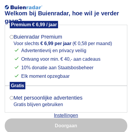
Welkom bij Buienradar, hoe wil je verder
gaan?
Premium € 6,99 / jaar
Mogen we je locatie gebruiken voor het
Lees meer.
weer?
Buienradar Premium
op het duin
Voor slechts
€ 6,99 per jaar
(€ 0,58 per maand)
Advertentievrij en privacy veilig
Ontvang voor min. € 40,- aan cadeaus
Indien je hier nog geen akkoord op hebt gegeven,
verschijnt er zo een pop-up uit je browser waarin
10% donatie aan Staatsbosbeheer
deze toestemming gevraagd wordt.
Elk moment opzegbaar
Gratis
Is goed, toon de popup
Met persoonlijke advertenties
Gratis blijven gebruiken
Instellingen
Nu niet, misschien later
Doorgaan
Gebruik je Safari en wil je niet elke dag deze pop-up zien?