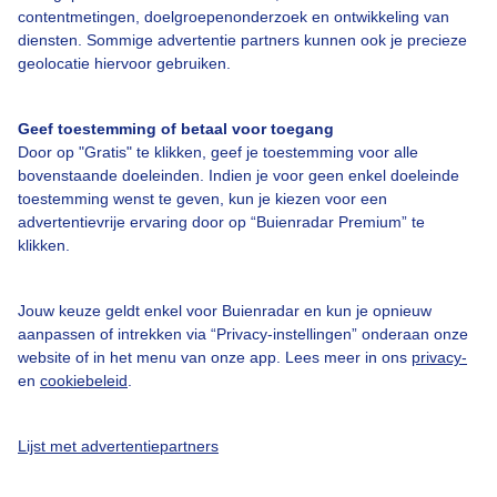
Een moment geduld aub...
contentmetingen, doelgroepenonderzoek en ontwikkeling van
diensten. Sommige advertentie partners kunnen ook je precieze
geolocatie hiervoor gebruiken.
Geef toestemming of betaal voor toegang
Door op "Gratis" te klikken, geef je toestemming voor alle
Over Buienradar
bovenstaande doeleinden. Indien je voor geen enkel doeleinde
toestemming wenst te geven, kun je kiezen voor een
advertentievrije ervaring door op “Buienradar Premium” te
Bedrijfsgegevens
klikken.
Veelgestelde vragen
Jouw keuze geldt enkel voor Buienradar en kun je opnieuw
Contact
aanpassen of intrekken via “Privacy-instellingen” onderaan onze
Toegankelijkheid
website of in het menu van onze app. Lees meer in ons
privacy-
en
cookiebeleid
.
Gebruikersvoorwaarden
Adverteren
Lijst met advertentiepartners
Buienradar Team