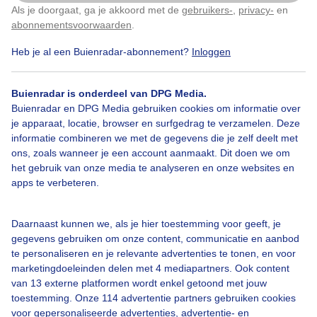
Als je doorgaat, ga je akkoord met de
gebruikers-
,
privacy-
en
Klik
hier
om dit aan te passen
abonnementsvoorwaarden
.
Heb je al een Buienradar-abonnement?
Inloggen
Buienradar is onderdeel van DPG Media.
Buienradar en DPG Media gebruiken cookies om informatie over
je apparaat, locatie, browser en surfgedrag te verzamelen. Deze
informatie combineren we met de gegevens die je zelf deelt met
ons, zoals wanneer je een account aanmaakt. Dit doen we om
het gebruik van onze media te analyseren en onze websites en
yht
apps te verbeteren.
Door: Ricardo Barroca
Gemaakt: 04-06-2025, 46x bekeken
Daarnaast kunnen we, als je hier toestemming voor geeft, je
gegevens gebruiken om onze content, communicatie en aanbod
te personaliseren en je relevante advertenties te tonen, en voor
marketingdoeleinden delen met 4 mediapartners. Ook content
Lente
Zomer
van 13 externe platformen wordt enkel getoond met jouw
toestemming. Onze 114 advertentie partners gebruiken cookies
voor gepersonaliseerde advertenties, advertentie- en