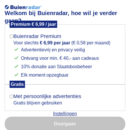
Welkom bij Buienradar, hoe wil je verder
gaan?
Premium € 6,99 / jaar
Mogen we je locatie gebruiken voor het
gjh
weer?
Buienradar Premium
Voor slechts
€ 6,99 per jaar
(€ 0,58 per maand)
Advertentievrij en privacy veilig
Ontvang voor min. € 40,- aan cadeaus
Indien je hier nog geen akkoord op hebt gegeven,
verschijnt er zo een pop-up uit je browser waarin
10% donatie aan Staatsbosbeheer
deze toestemming gevraagd wordt.
Elk moment opzegbaar
Gratis
Is goed, toon de popup
Met persoonlijke advertenties
Gratis blijven gebruiken
Instellingen
Nu niet, misschien later
Doorgaan
Gebruik je Safari en wil je niet elke dag deze pop-up zien?