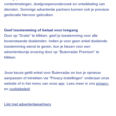
contentmetingen, doelgroepenonderzoek en ontwikkeling van
Bekijk slideshow
diensten. Sommige advertentie partners kunnen ook je precieze
geolocatie hiervoor gebruiken.
Geef toestemming of betaal voor toegang
Door op "Gratis" te klikken, geef je toestemming voor alle
bovenstaande doeleinden. Indien je voor geen enkel doeleinde
Een moment geduld aub...
toestemming wenst te geven, kun je kiezen voor een
advertentievrije ervaring door op “Buienradar Premium” te
klikken.
Jouw keuze geldt enkel voor Buienradar en kun je opnieuw
aanpassen of intrekken via “Privacy-instellingen” onderaan onze
Over Buienradar
website of in het menu van onze app. Lees meer in ons
privacy-
en
cookiebeleid
.
Bedrijfsgegevens
Lijst met advertentiepartners
Veelgestelde vragen
Contact