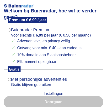
Welkom bij Buienradar, hoe wil je verder
gaan?
Premium € 6,99 / jaar
Mogen we je locatie gebruiken voor het
Groene appelschaduwwants in de zon
weer?
Buienradar Premium
Voor slechts
€ 6,99 per jaar
(€ 0,58 per maand)
Advertentievrij en privacy veilig
Ontvang voor min. € 40,- aan cadeaus
Indien je hier nog geen akkoord op hebt gegeven,
verschijnt er zo een pop-up uit je browser waarin
10% donatie aan Staatsbosbeheer
deze toestemming gevraagd wordt.
Elk moment opzegbaar
Gratis
Is goed, toon de popup
Met persoonlijke advertenties
Gratis blijven gebruiken
Groene appelschaduwwants
Instellingen
Nu niet, misschien later
Door: Astrid Wiessner Hoog
Gemaakt: 02-06-2025, 35x bekeken
Doorgaan
Gebruik je Safari en wil je niet elke dag deze pop-up zien?