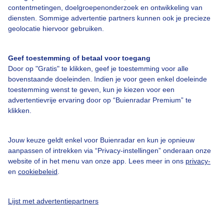
contentmetingen, doelgroepenonderzoek en ontwikkeling van
diensten. Sommige advertentie partners kunnen ook je precieze
Bedrijfsgegevens
geolocatie hiervoor gebruiken.
Veelgestelde vragen
Geef toestemming of betaal voor toegang
Contact
Door op "Gratis" te klikken, geef je toestemming voor alle
Toegankelijkheid
bovenstaande doeleinden. Indien je voor geen enkel doeleinde
toestemming wenst te geven, kun je kiezen voor een
Gebruikersvoorwaarden
advertentievrije ervaring door op “Buienradar Premium” te
klikken.
Adverteren
Buienradar Team
Jouw keuze geldt enkel voor Buienradar en kun je opnieuw
Privacy beleid
aanpassen of intrekken via “Privacy-instellingen” onderaan onze
website of in het menu van onze app. Lees meer in ons
privacy-
Cookie beleid
en
cookiebeleid
.
Privacy instellingen
Gratis weerdata
Lijst met advertentiepartners
@BuienradarNL