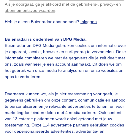
Als je doorgaat, ga je akkoord met de
gebruikers-
,
privacy-
en
Klik
hier
om dit aan te passen
abonnementsvoorwaarden
.
Heb je al een Buienradar-abonnement?
Inloggen
Groene
Appelschaduwwants
Zon
Dieren
Buienradar is onderdeel van DPG Media.
Buienradar en DPG Media gebruiken cookies om informatie over
Bekijk slideshow
je apparaat, locatie, browser en surfgedrag te verzamelen. Deze
informatie combineren we met de gegevens die je zelf deelt met
ons, zoals wanneer je een account aanmaakt. Dit doen we om
het gebruik van onze media te analyseren en onze websites en
apps te verbeteren.
Een moment geduld aub...
Daarnaast kunnen we, als je hier toestemming voor geeft, je
gegevens gebruiken om onze content, communicatie en aanbod
te personaliseren en je relevante advertenties te tonen, en voor
marketingdoeleinden delen met 4 mediapartners. Ook content
van 13 externe platformen wordt enkel getoond met jouw
toestemming. Onze 114 advertentie partners gebruiken cookies
voor gepersonaliseerde advertenties, advertentie- en
Over Buienradar