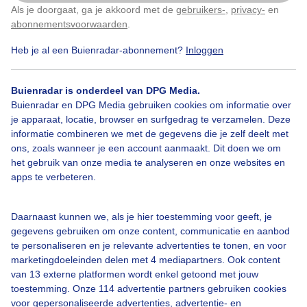
Als je doorgaat, ga je akkoord met de
gebruikers-
,
privacy-
en
Klik
hier
om dit aan te passen
abonnementsvoorwaarden
.
Heb je al een Buienradar-abonnement?
Inloggen
Bijtjes
Zon
Buienradar is onderdeel van DPG Media.
Buienradar en DPG Media gebruiken cookies om informatie over
Bekijk slideshow
je apparaat, locatie, browser en surfgedrag te verzamelen. Deze
informatie combineren we met de gegevens die je zelf deelt met
ons, zoals wanneer je een account aanmaakt. Dit doen we om
het gebruik van onze media te analyseren en onze websites en
apps te verbeteren.
Een moment geduld aub...
Daarnaast kunnen we, als je hier toestemming voor geeft, je
gegevens gebruiken om onze content, communicatie en aanbod
te personaliseren en je relevante advertenties te tonen, en voor
marketingdoeleinden delen met 4 mediapartners. Ook content
van 13 externe platformen wordt enkel getoond met jouw
toestemming. Onze 114 advertentie partners gebruiken cookies
voor gepersonaliseerde advertenties, advertentie- en
Over Buienradar