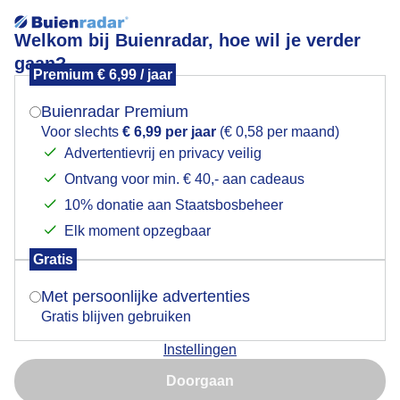
Welkom bij Buienradar, hoe wil je verder
gaan?
Premium € 6,99 / jaar
Mogen we je locatie gebruiken voor het
Natuur
weer?
Buienradar Premium
Voor slechts
€ 6,99 per jaar
(€ 0,58 per maand)
Advertentievrij en privacy veilig
Ontvang voor min. € 40,- aan cadeaus
Indien je hier nog geen akkoord op hebt gegeven,
verschijnt er zo een pop-up uit je browser waarin
10% donatie aan Staatsbosbeheer
deze toestemming gevraagd wordt.
Elk moment opzegbaar
Gratis
Is goed, toon de popup
Met persoonlijke advertenties
Gratis blijven gebruiken
Smullen van de nectar
Instellingen
Nu niet, misschien later
Door: Rob Beckers
Gemaakt: 02-06-2025, 104x bekeken
Doorgaan
Gebruik je Safari en wil je niet elke dag deze pop-up zien?