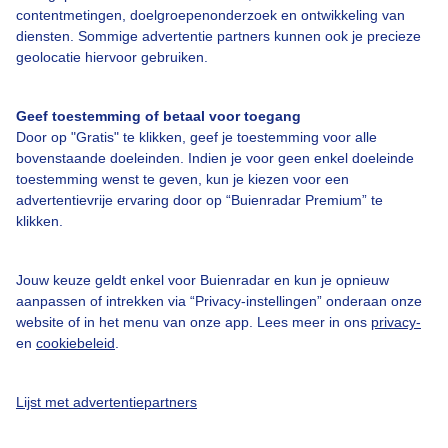
contentmetingen, doelgroepenonderzoek en ontwikkeling van
diensten. Sommige advertentie partners kunnen ook je precieze
Bedrijfsgegevens
geolocatie hiervoor gebruiken.
Veelgestelde vragen
Geef toestemming of betaal voor toegang
Contact
Door op "Gratis" te klikken, geef je toestemming voor alle
Toegankelijkheid
bovenstaande doeleinden. Indien je voor geen enkel doeleinde
toestemming wenst te geven, kun je kiezen voor een
Gebruikersvoorwaarden
advertentievrije ervaring door op “Buienradar Premium” te
klikken.
Adverteren
Buienradar Team
Jouw keuze geldt enkel voor Buienradar en kun je opnieuw
Privacy beleid
aanpassen of intrekken via “Privacy-instellingen” onderaan onze
website of in het menu van onze app. Lees meer in ons
privacy-
Cookie beleid
en
cookiebeleid
.
Privacy instellingen
Gratis weerdata
Lijst met advertentiepartners
@BuienradarNL