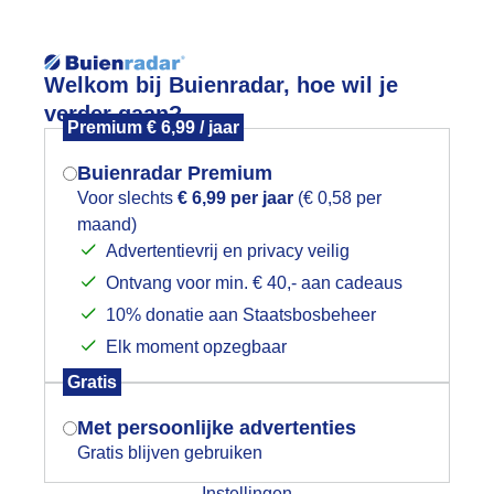
Reisinforma
Lees meer.
Welkom bij Buienradar, hoe wil je
verder gaan?
Premium € 6,99 / jaar
wijd
Foto en video
Weerzine
Buienradar Premium
Zoeken in 
Voor slechts
€ 6,99 per jaar
(€ 0,58 per
maand)
Mogen we je locatie gebruiken voor
onnig meteen paar wolkjes
Advertentievrij en privacy veilig
het weer?
Ontvang voor min. € 40,- aan cadeaus
10% donatie aan Staatsbosbeheer
Elk moment opzegbaar
Indien je hier nog geen akkoord op hebt
Gratis
gegeven, verschijnt er zo een pop-up uit
je browser waarin deze toestemming
Met persoonlijke advertenties
gevraagd wordt.
Gratis blijven gebruiken
Instellingen