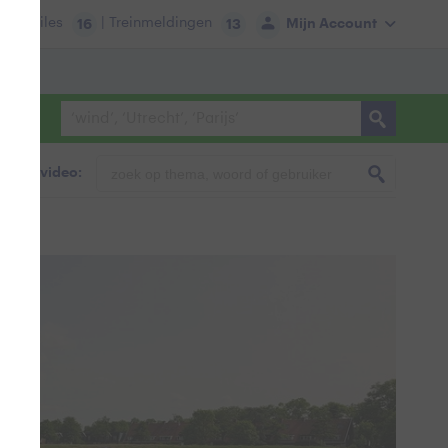
tie:
Files
| Treinmeldingen
Mijn Account
16
13
foto & video: