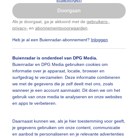
Is goed, toon de popup
Doorgaan
Nu niet, misschien later
Als je doorgaat, ga je akkoord met de
gebruikers-
,
privacy-
en
abonnementsvoorwaarden
.
Gebruik je Safari en wil je niet elke dag deze pop-up
zien?
Heb je al een Buienradar-abonnement?
Inloggen
Klik
hier
om dit aan te passen
Buienradar is onderdeel van DPG Media.
Buienradar en DPG Media gebruiken cookies om
informatie over je apparaat, locatie, browser en
surfgedrag te verzamelen. Deze informatie combineren
we met de gegevens die je zelf deelt met ons, zoals
wanneer je een account aanmaakt. Dit doen we om het
gebruik van onze media te analyseren en onze websites
nmiddag in Velserbroek
en apps te verbeteren.
r: Yvonne Raphael
Gemaakt: 31-05-2025, 49x bekeken
Daarnaast kunnen we, als je hier toestemming voor geeft,
aarwolkjes
Zon
Dieren
je gegevens gebruiken om onze content, communicatie
en aanbod te personaliseren en je relevante advertenties