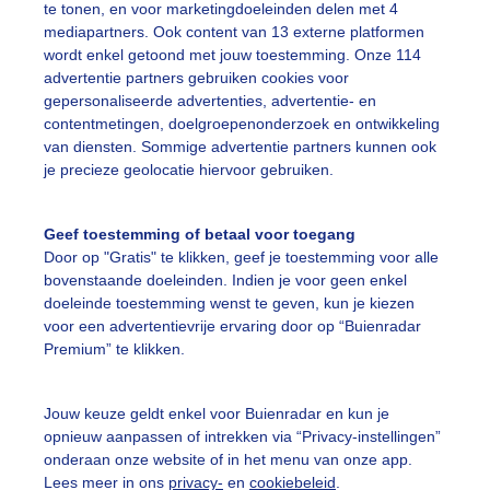
te tonen, en voor marketingdoeleinden delen met 4
mediapartners. Ook content van 13 externe platformen
ekijk slideshow
wordt enkel getoond met jouw toestemming. Onze 114
advertentie partners gebruiken cookies voor
gepersonaliseerde advertenties, advertentie- en
contentmetingen, doelgroepenonderzoek en ontwikkeling
van diensten. Sommige advertentie partners kunnen ook
je precieze geolocatie hiervoor gebruiken.
Een moment geduld
Geef toestemming of betaal voor toegang
Door op "Gratis" te klikken, geef je toestemming voor alle
bovenstaande doeleinden. Indien je voor geen enkel
uienradar
Mijn weer
doeleinde toestemming wenst te geven, kun je kiezen
voor een advertentievrije ervaring door op “Buienradar
fsgegevens
De Bilt
Premium” te klikken.
stelde vragen
Jouw keuze geldt enkel voor Buienradar en kun je
t
opnieuw aanpassen of intrekken via “Privacy-instellingen”
elijkheid
onderaan onze website of in het menu van onze app.
Lees meer in ons
privacy-
en
cookiebeleid
.
kersvoorwaarden