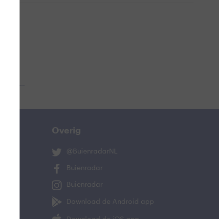
 aub...
Overig
@BuienradarNL
Buienradar
Buienradar
Download de Android app