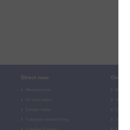
B
Direct naar
Over B
Weerstations
Bedrij
24 uurs radar
Veelge
Europa radar
Contac
7-daagse verwachting
Toegank
Satelliet Europa
Gebrui