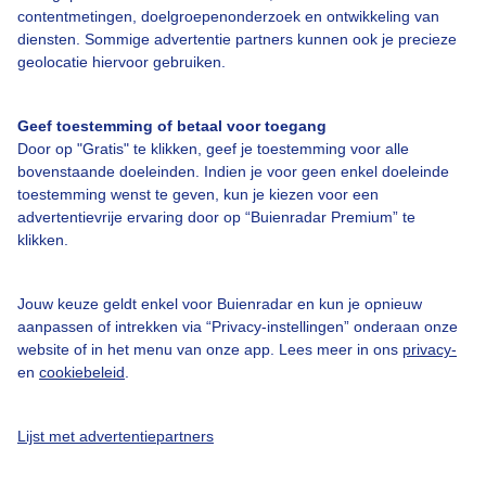
contentmetingen, doelgroepenonderzoek en ontwikkeling van
diensten. Sommige advertentie partners kunnen ook je precieze
Over Buienradar
geolocatie hiervoor gebruiken.
Bedrijfsgegevens
Geef toestemming of betaal voor toegang
Veelgestelde vragen
Door op "Gratis" te klikken, geef je toestemming voor alle
bovenstaande doeleinden. Indien je voor geen enkel doeleinde
Contact
toestemming wenst te geven, kun je kiezen voor een
Toegankelijkheid
advertentievrije ervaring door op “Buienradar Premium” te
klikken.
Gebruikersvoorwaarden
Adverteren
Jouw keuze geldt enkel voor Buienradar en kun je opnieuw
aanpassen of intrekken via “Privacy-instellingen” onderaan onze
Buienradar Team
website of in het menu van onze app. Lees meer in ons
privacy-
Privacy beleid
en
cookiebeleid
.
Cookie beleid
Lijst met advertentiepartners
Privacy instellingen
Gratis weerdata