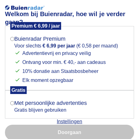
Welkom bij Buienradar, hoe wil je verder
gaan?
Premium € 6,99 / jaar
Mogen we je locatie gebruiken voor het
Zon en stevige wind
weer?
Buienradar Premium
Voor slechts
€ 6,99 per jaar
(€ 0,58 per maand)
Advertentievrij en privacy veilig
Ontvang voor min. € 40,- aan cadeaus
Indien je hier nog geen akkoord op hebt gegeven,
verschijnt er zo een pop-up uit je browser waarin
10% donatie aan Staatsbosbeheer
deze toestemming gevraagd wordt.
Elk moment opzegbaar
Gratis
Is goed, toon de popup
Met persoonlijke advertenties
Gratis blijven gebruiken
Instellingen
Nu niet, misschien later
Zon en stevige wind
Doorgaan
Gebruik je Safari en wil je niet elke dag deze pop-up zien?