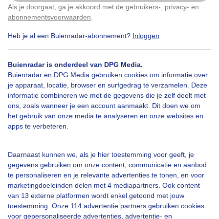
Als je doorgaat, ga je akkoord met de
gebruikers-
,
privacy-
en
Klik
hier
om dit aan te passen
Door: Anne-Marie van Iersel
Gemaakt: 23-05-2025, 32x bekeken
abonnementsvoorwaarden
.
Heb je al een Buienradar-abonnement?
Inloggen
Loodsboot
Zee
Zon
Wind
Buienradar is onderdeel van DPG Media.
Buienradar en DPG Media gebruiken cookies om informatie over
je apparaat, locatie, browser en surfgedrag te verzamelen. Deze
informatie combineren we met de gegevens die je zelf deelt met
Bekijk slideshow
ons, zoals wanneer je een account aanmaakt. Dit doen we om
het gebruik van onze media te analyseren en onze websites en
apps te verbeteren.
Daarnaast kunnen we, als je hier toestemming voor geeft, je
Een moment geduld aub...
gegevens gebruiken om onze content, communicatie en aanbod
te personaliseren en je relevante advertenties te tonen, en voor
marketingdoeleinden delen met 4 mediapartners. Ook content
van 13 externe platformen wordt enkel getoond met jouw
toestemming. Onze 114 advertentie partners gebruiken cookies
voor gepersonaliseerde advertenties, advertentie- en