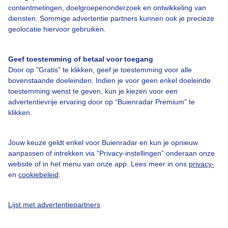
Over Buienradar
contentmetingen, doelgroepenonderzoek en ontwikkeling van
diensten. Sommige advertentie partners kunnen ook je precieze
geolocatie hiervoor gebruiken.
Bedrijfsgegevens
Veelgestelde vragen
Geef toestemming of betaal voor toegang
Door op "Gratis" te klikken, geef je toestemming voor alle
Contact
bovenstaande doeleinden. Indien je voor geen enkel doeleinde
Toegankelijkheid
toestemming wenst te geven, kun je kiezen voor een
advertentievrije ervaring door op “Buienradar Premium” te
Gebruikersvoorwaarden
klikken.
Adverteren
Buienradar Team
Jouw keuze geldt enkel voor Buienradar en kun je opnieuw
aanpassen of intrekken via “Privacy-instellingen” onderaan onze
Privacy beleid
website of in het menu van onze app. Lees meer in ons
privacy-
Cookie beleid
en
cookiebeleid
.
Privacy instellingen
Lijst met advertentiepartners
Gratis weerdata