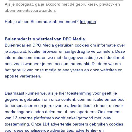
Als je doorgaat, ga je akkoord met de
gebruikers-
,
privacy-
en
Klik
hier
om dit aan te passen
abonnementsvoorwaarden
.
Heb je al een Buienradar-abonnement?
Inloggen
Zon
Natuur
Boerderij
Wolken
Wind
Buienradar is onderdeel van DPG Media.
Buienradar en DPG Media gebruiken cookies om informatie over
Bekijk slideshow
je apparaat, locatie, browser en surfgedrag te verzamelen. Deze
informatie combineren we met de gegevens die je zelf deelt met
ons, zoals wanneer je een account aanmaakt. Dit doen we om
het gebruik van onze media te analyseren en onze websites en
apps te verbeteren.
Een moment geduld aub...
Daarnaast kunnen we, als je hier toestemming voor geeft, je
gegevens gebruiken om onze content, communicatie en aanbod
te personaliseren en je relevante advertenties te tonen, en voor
marketingdoeleinden delen met 4 mediapartners. Ook content
van 13 externe platformen wordt enkel getoond met jouw
toestemming. Onze 114 advertentie partners gebruiken cookies
voor gepersonaliseerde advertenties, advertentie- en