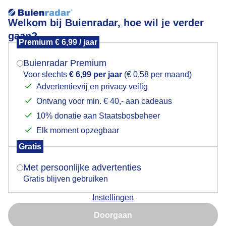
Welkom bij Buienradar, hoe wil je verder
gaan?
Premium € 6,99 / jaar
Mogen we je locatie gebruiken voor het
Wisselvallig met zon/regen/bewolking/wind
weer?
Buienradar Premium
Voor slechts
€ 6,99 per jaar
(€ 0,58 per maand)
Advertentievrij en privacy veilig
Ontvang voor min. € 40,- aan cadeaus
Indien je hier nog geen akkoord op hebt gegeven,
verschijnt er zo een pop-up uit je browser waarin
10% donatie aan Staatsbosbeheer
deze toestemming gevraagd wordt.
Elk moment opzegbaar
Gratis
Is goed, toon de popup
Met persoonlijke advertenties
Gratis blijven gebruiken
weerfoto
Instellingen
Nu niet, misschien later
Doorgaan
Door: Diana Huntjens
Gemaakt: 23-05-2025, 65x bekeken
Gebruik je Safari en wil je niet elke dag deze pop-up zien?