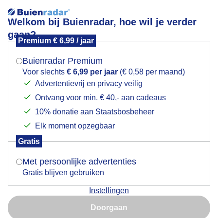
Welkom bij Buienradar, hoe wil je verder
gaan?
Premium € 6,99 / jaar
Mogen we je locatie gebruiken voor het
Lees meer.
weer?
Buienradar Premium
Kiekje vanuit de kade, blauw-Blauw
Voor slechts
€ 6,99 per jaar
(€ 0,58 per maand)
Advertentievrij en privacy veilig
Ontvang voor min. € 40,- aan cadeaus
Indien je hier nog geen akkoord op hebt gegeven,
verschijnt er zo een pop-up uit je browser waarin
10% donatie aan Staatsbosbeheer
deze toestemming gevraagd wordt.
Elk moment opzegbaar
Gratis
Is goed, toon de popup
Met persoonlijke advertenties
Gratis blijven gebruiken
Instellingen
Nu niet, misschien later
Zon met lichtgesluierde veegwolken
Doorgaan
Gebruik je Safari en wil je niet elke dag deze pop-up zien?