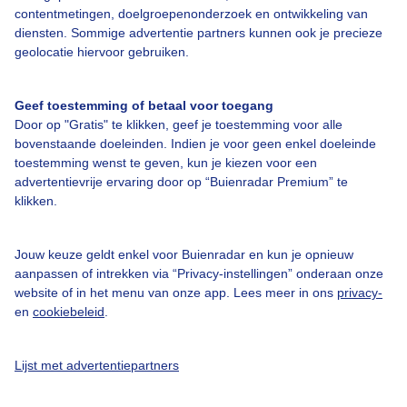
contentmetingen, doelgroepenonderzoek en ontwikkeling van
diensten. Sommige advertentie partners kunnen ook je precieze
Over Buienradar
geolocatie hiervoor gebruiken.
Bedrijfsgegevens
Geef toestemming of betaal voor toegang
Veelgestelde vragen
Door op "Gratis" te klikken, geef je toestemming voor alle
bovenstaande doeleinden. Indien je voor geen enkel doeleinde
Contact
toestemming wenst te geven, kun je kiezen voor een
advertentievrije ervaring door op “Buienradar Premium” te
Toegankelijkheid
klikken.
Gebruikersvoorwaarden
Adverteren
Jouw keuze geldt enkel voor Buienradar en kun je opnieuw
aanpassen of intrekken via “Privacy-instellingen” onderaan onze
Buienradar Team
website of in het menu van onze app. Lees meer in ons
privacy-
Privacy beleid
en
cookiebeleid
.
Cookie beleid
Lijst met advertentiepartners
Privacy instellingen
Gratis weerdata