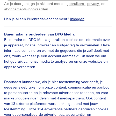
Als je doorgaat, ga je akkoord met de
gebruikers-
,
privacy-
en
Klik
hier
om dit aan te passen
Door: Anita Maes-Kuppens
Gemaakt: 22-05-2025, 61x bekeken
abonnementsvoorwaarden
.
Heb je al een Buienradar-abonnement?
Inloggen
Lichteveegwolken
Zon
Buienradar is onderdeel van DPG Media.
Buienradar en DPG Media gebruiken cookies om informatie over
je apparaat, locatie, browser en surfgedrag te verzamelen. Deze
informatie combineren we met de gegevens die je zelf deelt met
Bekijk slideshow
ons, zoals wanneer je een account aanmaakt. Dit doen we om
het gebruik van onze media te analyseren en onze websites en
apps te verbeteren.
Daarnaast kunnen we, als je hier toestemming voor geeft, je
Een moment geduld aub...
gegevens gebruiken om onze content, communicatie en aanbod
te personaliseren en je relevante advertenties te tonen, en voor
marketingdoeleinden delen met 4 mediapartners. Ook content
van 13 externe platformen wordt enkel getoond met jouw
toestemming. Onze 114 advertentie partners gebruiken cookies
voor gepersonaliseerde advertenties, advertentie- en